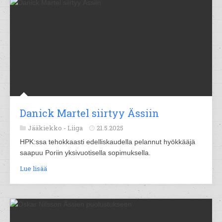
Danick Martel siirtyy Ässiin
Jääkiekko -
Liiga
21.5.2025
HPK:ssa tehokkaasti edelliskaudella pelannut hyökkääjä
saapuu Poriin yksivuotisella sopimuksella.
Lue lisää