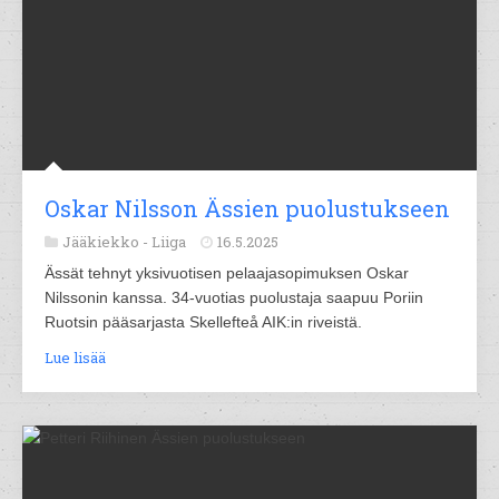
Oskar Nilsson Ässien puolustukseen
Jääkiekko -
Liiga
16.5.2025
Ässät tehnyt yksivuotisen pelaajasopimuksen Oskar
Nilssonin kanssa. 34-vuotias puolustaja saapuu Poriin
Ruotsin pääsarjasta Skellefteå AIK:in riveistä.
Lue lisää