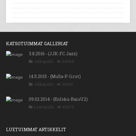
KATSOTUIMMAT GALLERIAT
3.8.2016 - (JJK-FC Jazz)
Jalkapallo
64968
14.5.2015 - (MuSa-P-Iirot)
Jalkapallo
52430
09.02.2014 - (KoIsku-RaisU2)
Lentopallo
49272
LUETUIMMAT ARTIKKELIT