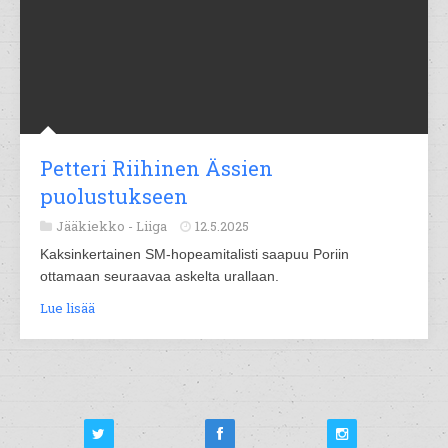
Petteri Riihinen Ässien
puolustukseen
Jääkiekko -
Liiga
12.5.2025
Kaksinkertainen SM-hopeamitalisti saapuu Poriin
ottamaan seuraavaa askelta urallaan.
Lue lisää