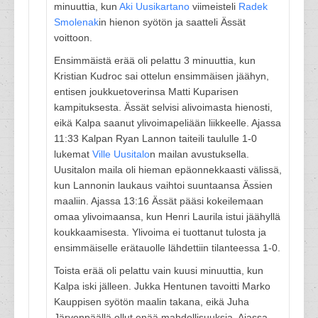
minuuttia, kun
Aki Uusikartano
viimeisteli
Radek
Smolenak
in hienon syötön ja saatteli Ässät
voittoon.
Ensimmäistä erää oli pelattu 3 minuuttia, kun
Kristian Kudroc sai ottelun ensimmäisen jäähyn,
entisen joukkuetoverinsa Matti Kuparisen
kampituksesta. Ässät selvisi alivoimasta hienosti,
eikä Kalpa saanut ylivoimapeliään liikkeelle. Ajassa
11:33 Kalpan Ryan Lannon taiteili taululle 1-0
lukemat
Ville Uusitalo
n mailan avustuksella.
Uusitalon maila oli hieman epäonnekkaasti välissä,
kun Lannonin laukaus vaihtoi suuntaansa Ässien
maaliin. Ajassa 13:16 Ässät pääsi kokeilemaan
omaa ylivoimaansa, kun Henri Laurila istui jäähyllä
koukkaamisesta. Ylivoima ei tuottanut tulosta ja
ensimmäiselle erätauolle lähdettiin tilanteessa 1-0.
Toista erää oli pelattu vain kuusi minuuttia, kun
Kalpa iski jälleen. Jukka Hentunen tavoitti Marko
Kauppisen syötön maalin takana, eikä Juha
Järvenpäällä ollut enää mahdollisuuksia. Ajassa