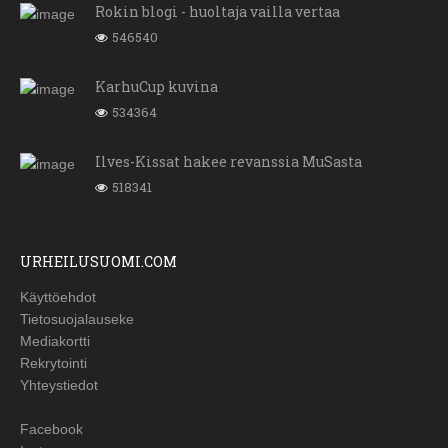
Rokin blogi - huoltaja vailla vertaa
546540
KarhuCup kuvina
534364
Ilves-Kissat hakee revanssia MuSasta
518341
URHEILUSUOMI.COM
Käyttöehdot
Tietosuojalauseke
Mediakortti
Rekrytointi
Yhteystiedot
Facebook