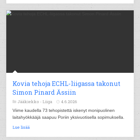
Kovia tehoja ECHL-liigassa takonut
Simon Pinard Ässiin
Jääkiekko -
Liiga
4.6.2026
Viime kaudella 73 tehopistettä iskenyt monipuolinen
laitahyökkääjä saapuu Poriin yksivuotisella sopimuksella.
Lue lisää