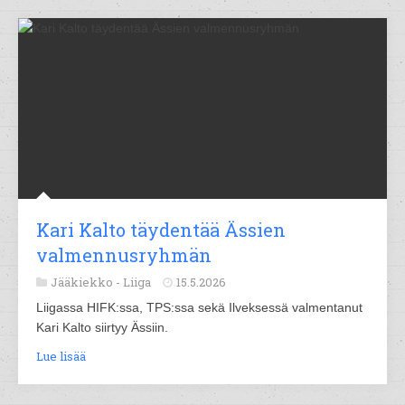
Kari Kalto täydentää Ässien
valmennusryhmän
Jääkiekko -
Liiga
15.5.2026
Liigassa HIFK:ssa, TPS:ssa sekä Ilveksessä valmentanut
Kari Kalto siirtyy Ässiin.
Lue lisää