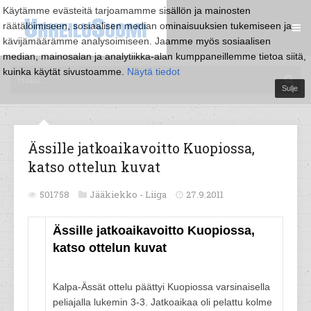
Käytämme evästeitä tarjoamamme sisällön ja mainosten
räätälöimiseen, sosiaalisen median ominaisuuksien tukemiseen ja
kävijämäärämme analysoimiseen. Jaamme myös sosiaalisen
median, mainosalan ja analytiikka-alan kumppaneillemme tietoa siitä,
kuinka käytät sivustoamme.
Näytä tiedot
Sulje
Ässille jatkoaikavoitto Kuopiossa,
katso ottelun kuvat
501758
Jääkiekko -
Liiga
27.9.2011
Ässille jatkoaikavoitto Kuopiossa,
katso ottelun kuvat
Kalpa-Ässät ottelu päättyi Kuopiossa varsinaisella
peliajalla lukemin 3-3. Jatkoaikaa oli pelattu kolme