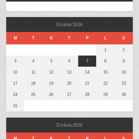
Elokuu 2026
M
T
K
T
P
L
S
1
2
3
4
5
6
7
8
9
10
11
12
13
14
15
16
17
18
19
20
21
22
23
24
25
26
27
28
29
30
31
Elokuu 2026
M
T
K
T
P
L
S