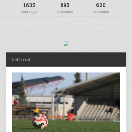
1635
895
620
seuraajaa
tykkääjää
seuraajaa
Galleriat