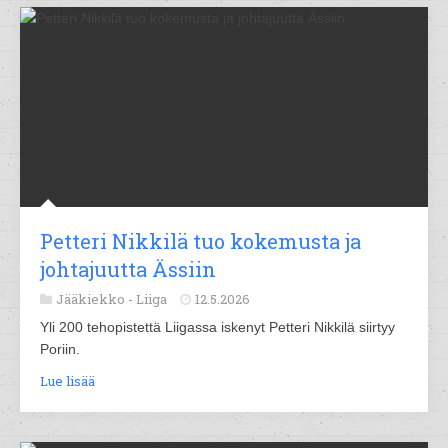
Petteri Nikkilä tuo kokemusta ja
johtajuutta Ässiin
Jääkiekko -
Liiga
12.5.2026
Yli 200 tehopistettä Liigassa iskenyt Petteri Nikkilä siirtyy
Poriin.
Lue lisää