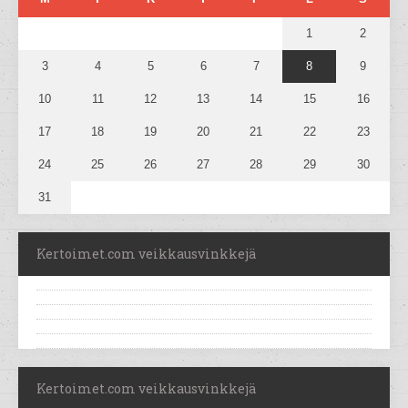
1
2
3
4
5
6
7
8
9
10
11
12
13
14
15
16
17
18
19
20
21
22
23
24
25
26
27
28
29
30
31
Kertoimet.com veikkausvinkkejä
Kertoimet.com veikkausvinkkejä