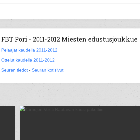
FBT Pori - 2011-2012 Miesten edustusjoukkue
Pelaajat kaudella 2011-2012
Ottelut kaudella 2011-2012
Seuran tiedot
-
Seuran kotisivut