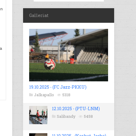
en
Galleriat
sa
19.10.2025 - (FC Jazz-PKKU)
Jalkapallo
5318
12.10.2025 - (PTU-LNM)
Salibandy
5458
11.10.2025 - (Karhut-Josba)