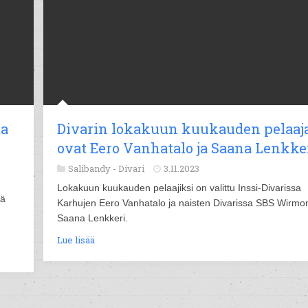
ta
Divarin lokakuun kuukauden pelaaj
ovat Eero Vanhatalo ja Saana Lenkke
Salibandy -
Divari
3.11.2023
Lokakuun kuukauden pelaajiksi on valittu Inssi-Divarissa
nä
Karhujen Eero Vanhatalo ja naisten Divarissa SBS Wirmo
Saana Lenkkeri.
Lue lisää