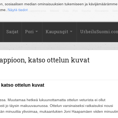
en, sosiaalisen median ominaisuuksien tukemiseen ja kävijämäärämme
amme.
Näytä tiedot
la
Kuopio
Lahti
Lappeenranta
Mikkeli
Oulu
Pori
Rauma
Rovaniemi
Sein
Sarjat
Pori
Kaupungit
UrheiluSuomi.co
appioon, katso ottelun kuvat
 katso ottelun kuvat
ssa. Muutamaa hetkeä lukuunottamatta ottelun veturista ei ollut
sti jo täysin makuuvaunussa. Ottelun varsinaiseksi ratkaisuksi nousi
ksän minuuttia ylivoimaa, mukaanlukien Joni Haapamäen viiden minuuti