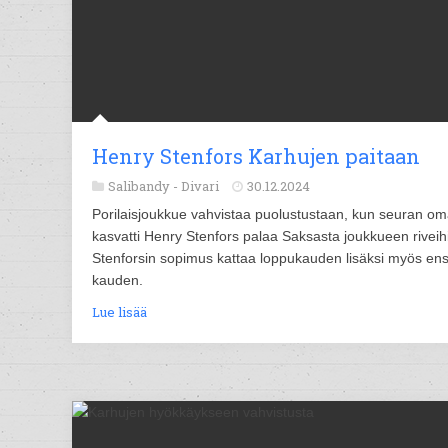
Henry Stenfors Karhujen paitaan
Salibandy -
Divari
30.12.2024
Porilaisjoukkue vahvistaa puolustustaan, kun seuran o
kasvatti Henry Stenfors palaa Saksasta joukkueen riveih
Stenforsin sopimus kattaa loppukauden lisäksi myös ens
kauden.
Lue lisää