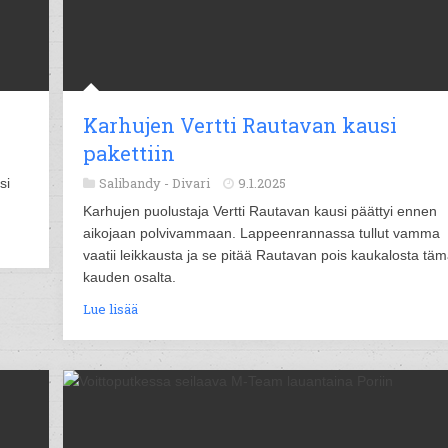
Karhujen Vertti Rautavan kausi
pakettiin
Salibandy -
Divari
9.1.2025
si
Karhujen puolustaja Vertti Rautavan kausi päättyi ennen
aikojaan polvivammaan. Lappeenrannassa tullut vamma
vaatii leikkausta ja se pitää Rautavan pois kaukalosta tä
kauden osalta.
Lue lisää