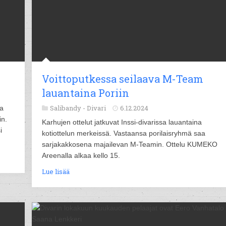
Voittoputkessa seilaava M-Team
lauantaina Poriin
Salibandy -
Divari
6.12.2024
ma
in.
Karhujen ottelut jatkuvat Inssi-divarissa lauantaina
i
kotiottelun merkeissä. Vastaansa porilaisryhmä saa
sarjakakkosena majailevan M-Teamin. Ottelu KUMEKO
Areenalla alkaa kello 15.
Lue lisää