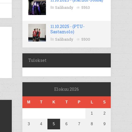
Salibandy
5563
11.10.2025 - (PTU-
Sastamolo)
Salibandy
5500
Tulokset
Elokuu 2026
M
T
K
T
P
L
S
1
2
3
4
5
6
7
8
9