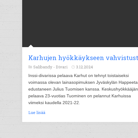
Karhujen hyökkäykseen vahvistus
Salibandy -
Divari
3.12.2024
Inssi-divarissa pelaava Karhut on tehnyt toistaiseksi
voimassa olevan lainasopimuksen Jyväskylän Happeeta
edustaneen Julius Tuomisen kanssa. Keskushyökkääjä
pelaava 23-vuotias Tuominen on pelannut Karhuissa
viimeksi kaudella 2021-22.
Lue lisää