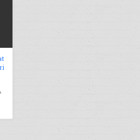
at
ri
n