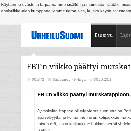
Käytämme evästeitä tarjoamamme sisällön ja mainosten räätälöimise
analytiikka-alan kumppaneillemme tietoa siitä, kuinka käytät sivusto
Suomi
Espoo
Helsinki
Hämeenlinna
Joensuu
Jyväskylä
Kouvo
Etusivu
Lajit
FBT:n viikko päättyi murskat
501372
Salibandy -
F-liiga
30.10.2011
FBT:n viikko päättyi murskatappioon,
Jyväskylän Happee oli tyly vieras sunnuntaina Pori
epäselvyyttä, ja kolmannen erän kotijoukkue matku
toinen erä, jossa kotijoukkue hukkasi peräti yhde
jäähyn.