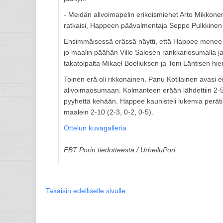
- Meidän alivoimapelin erikoismiehet Arto Mikkonen
ratkaisi, Happeen päävalmentaja Seppo Pulkkinen 
Ensimmäisessä erässä näytti, että Happee menee 
jo maalin päähän Ville Salosen rankkariosumalla ja 
takatolpalta Mikael Boeliuksen ja Toni Läntisen hi
Toinen erä oli rikkonainen. Panu Kotilainen avasi 
alivoimaosumaan. Kolmanteen erään lähdettiin 2-5 -
pyyhettä kehään. Happee kaunisteli lukemia peräti v
maalein 2-10 (2-3, 0-2, 0-5).
Ottelun kuvagalleria
FBT Porin tiedotteesta / UrheiluPori
Takaisin edelliselle sivulle