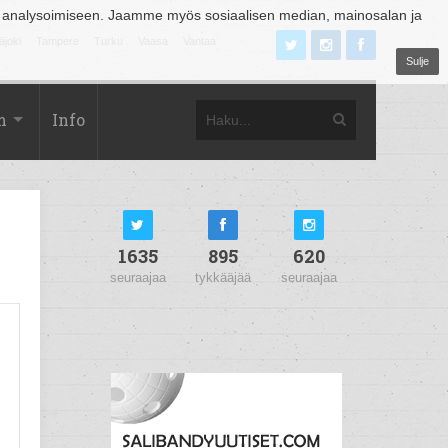
 analysoimiseen. Jaamme myös sosiaalisen median, mainosalan ja
äjoki
Tampere
Turku
Vaasa
Vantaa
Sulje
m
Info
1635
895
620
seuraajaa
tykkääjää
seuraajaa
n