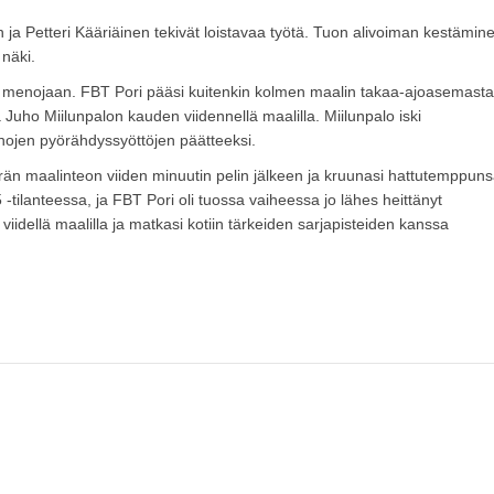
 ja Petteri Kääriäinen tekivät loistavaa työtä. Tuon alivoiman kestämin
näki.
menojaan. FBT Pori pääsi kuitenkin kolmen maalin takaa-ajoasemasta
Juho Miilunpalon kauden viidennellä maalilla. Miilunpalo iski
enojen pyörähdyssyöttöjen päätteeksi.
erän maalinteon viiden minuutin pelin jälkeen ja kruunasi hattutemppun
tilanteessa, ja FBT Pori oli tuossa vaiheessa jo lähes heittänyt
iidellä maalilla ja matkasi kotiin tärkeiden sarjapisteiden kanssa