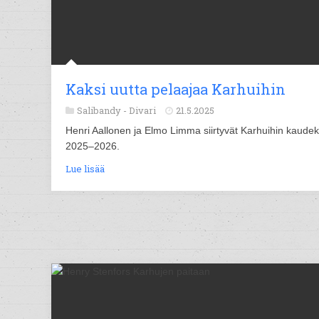
Kaksi uutta pelaajaa Karhuihin
Salibandy -
Divari
21.5.2025
Henri Aallonen ja Elmo Limma siirtyvät Karhuihin kaudek
2025–2026.
Lue lisää