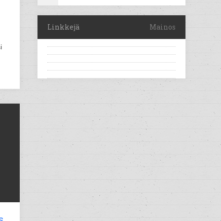
Linkkejä
Mainos
i
s