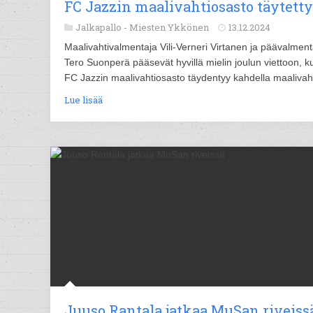
FC Jazzin maalivahtiosasto täytetty
Jalkapallo -
Miesten Ykkönen
13.12.2024
Maalivahtivalmentaja Vili-Verneri Virtanen ja päävalment
Tero Suonperä pääsevät hyvillä mielin joulun viettoon, k
FC Jazzin maalivahtiosasto täydentyy kahdella maalivahd
Lue lisää
Juuso Rantala jatkaa MuSan riveiss