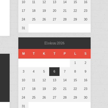
10
11
12
13
14
15
16
17
18
19
20
21
22
23
24
25
26
27
28
29
30
31
Elokuu 2026
M
T
K
T
P
L
S
1
2
3
4
5
6
7
8
9
10
11
12
13
14
15
16
17
18
19
20
21
22
23
24
25
26
27
28
29
30
31