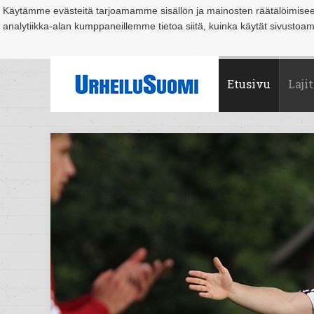
Käytämme evästeitä tarjoamamme sisällön ja mainosten räätälöimise
analytiikka-alan kumppaneillemme tietoa siitä, kuinka käytät sivusto
Suomi
Espoo
Helsinki
Hämeenlinna
Joensuu
Jyväskylä
Kouvo
Etusivu
Lajit