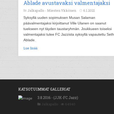
Ablade avustavaksi valmentajaksi
Jalkapallo -
Miesten Ykkönen
6.1.2021
Syksyllä uuden sopimuksen Musan Salaman
päävalmentajaksi kirjoittanut Ville Ulanen on saanut
tuekseen nyt täyden taustaryhmän. Joukkueen toiseksi
valmentajaksi tulee FC Jazzista syksyllä vapautettu Seth
Ablade.
Lue lisää
KATSOTUIMMAT GALLERIAT
3.8.2016 - (JJK-FC Jazz)
Jalkapallo
64940