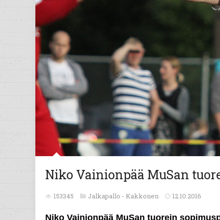
Niko Vainionpää MuSan tuore
153345
Jalkapallo -
Kakkonen
12.10.2016
Niko Vainionpää MuSan tuorein sopimusp