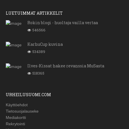
LUETUIMMAT ARTIKKELIT
Rokin blogi - huoltaja vailla vertaa
546566
KarhuCup kuvina
534389
Ilves-Kissat hakee revanssia MuSasta
518365
URHEILUSUOMI.COM
Käyttöehdot
Tietosuojalauseke
Mediakortti
Rekrytointi