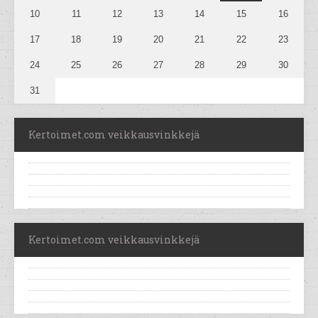
10
11
12
13
14
15
16
17
18
19
20
21
22
23
24
25
26
27
28
29
30
31
Kertoimet.com veikkausvinkkejä
Kertoimet.com veikkausvinkkejä