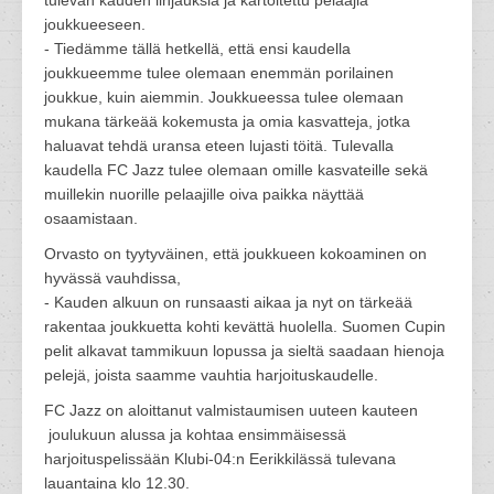
tulevan kauden linjauksia ja kartoitettu pelaajia
joukkueeseen.
- Tiedämme tällä hetkellä, että ensi kaudella
joukkueemme tulee olemaan enemmän porilainen
joukkue, kuin aiemmin. Joukkueessa tulee olemaan
mukana tärkeää kokemusta ja omia kasvatteja, jotka
haluavat tehdä uransa eteen lujasti töitä. Tulevalla
kaudella FC Jazz tulee olemaan omille kasvateille sekä
muillekin nuorille pelaajille oiva paikka näyttää
osaamistaan.
Orvasto on tyytyväinen, että joukkueen kokoaminen on
hyvässä vauhdissa,
- Kauden alkuun on runsaasti aikaa ja nyt on tärkeää
rakentaa joukkuetta kohti kevättä huolella. Suomen Cupin
pelit alkavat tammikuun lopussa ja sieltä saadaan hienoja
pelejä, joista saamme vauhtia harjoituskaudelle.
FC Jazz on aloittanut valmistaumisen uuteen kauteen
joulukuun alussa ja kohtaa ensimmäisessä
harjoituspelissään Klubi-04:n Eerikkilässä tulevana
lauantaina klo 12.30.