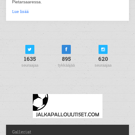
Pietarsaaressa.
Lue lisää
1635
895
620
seuraajaa
tykkääjää
seuraajaa
Galleriat