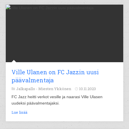
Ville Ulanen on FC Jazzin uusi
päävalmentaja
Jalkapallo -
Miesten Ykkönen
10.11.2023
FC Jazz heitti verkot vesille ja naarasi Ville Ulasen
uudeksi päävalmentajaksi.
Lue lisää