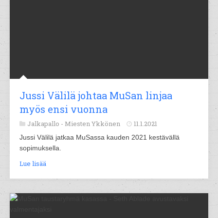
Jussi Välilä johtaa MuSan linjaa
myös ensi vuonna
Jalkapallo -
Miesten Ykkönen
11.1.2021
Jussi Välilä jatkaa MuSassa kauden 2021 kestävällä
sopimuksella.
Lue lisää