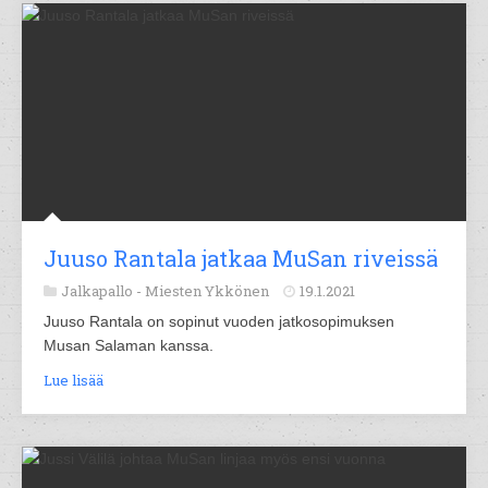
Juuso Rantala jatkaa MuSan riveissä
Jalkapallo -
Miesten Ykkönen
19.1.2021
Juuso Rantala on sopinut vuoden jatkosopimuksen
Musan Salaman kanssa.
Lue lisää