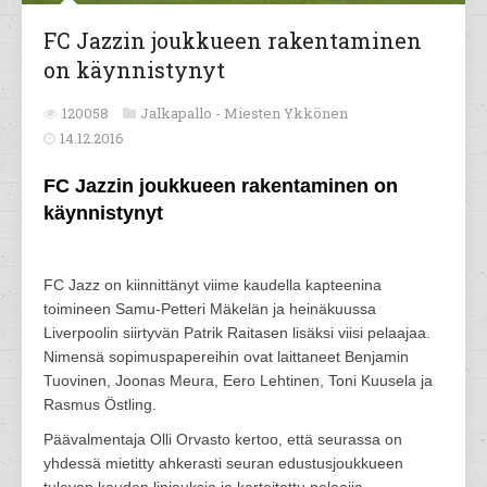
FC Jazzin joukkueen rakentaminen
on käynnistynyt
120058
Jalkapallo -
Miesten Ykkönen
14.12.2016
FC Jazzin joukkueen rakentaminen on
käynnistynyt
FC Jazz on kiinnittänyt viime kaudella kapteenina
toimineen Samu-Petteri Mäkelän ja heinäkuussa
Liverpoolin siirtyvän Patrik Raitasen lisäksi viisi pelaajaa.
Nimensä sopimuspapereihin ovat laittaneet Benjamin
Tuovinen, Joonas Meura, Eero Lehtinen, Toni Kuusela ja
Rasmus Östling.
Päävalmentaja Olli Orvasto kertoo, että seurassa on
yhdessä mietitty ahkerasti seuran edustusjoukkueen