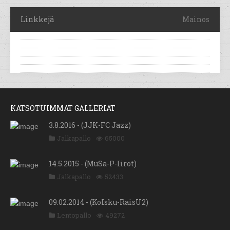
Linkkejä
Mainos
KATSOTUIMMAT GALLERIAT
3.8.2016 - (JJK-FC Jazz)
Jalkapallo
65000
14.5.2015 - (MuSa-P-Iirot)
Jalkapallo
52433
09.02.2014 - (KoIsku-RaisU2)
Lentopallo
49272