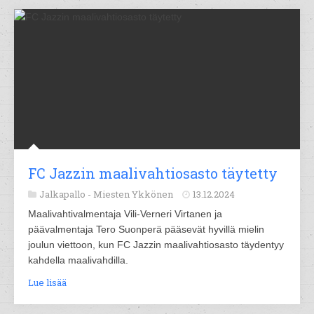
FC Jazzin maalivahtiosasto täytetty
Jalkapallo -
Miesten Ykkönen
13.12.2024
Maalivahtivalmentaja Vili-Verneri Virtanen ja
päävalmentaja Tero Suonperä pääsevät hyvillä mielin
joulun viettoon, kun FC Jazzin maalivahtiosasto täydentyy
kahdella maalivahdilla.
Lue lisää