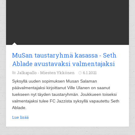
MuSan taustaryhmä kasassa - Seth
Ablade avustavaksi valmentajaksi
Jalkapallo -
Miesten Ykkönen
6.1.2021
Syksyllä uuden sopimuksen Musan Salaman
päävalmentajaksi kirjoittanut Ville Ulanen on saanut
tuekseen nyt täyden taustaryhmän. Joukkueen toiseksi
valmentajaksi tulee FC Jazzista syksyllä vapautettu Seth
Ablade.
Lue lisää