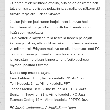
- Odotan mielenkiinnolla ottelua, sillä se on ensimmäinen
tutustumismahdollisuus pelaajiin ja samalla luo näkemystä
tuleviin tarpeisiin, kertoo Orvasto
Joulun jälkeen joukkueen harjoitukset jatkuvat heti
tammikuun alusta ja silloin harjoitteluvahvuudessa on
lisää sopimuspelaajia
- Neuvotteluja käydään tällä hetkellä monen pelaajan
kanssa ja uskon, että joukkue rakentuu tulevina viikkoina
valmiimmaksi. Erityisen mukava on ollut huomata, että FC
Jazziin on imua ja toisaalta myös huomata, että
junioreistamme ollaan kiinnostuneita Veikkausliigaa
myöten, päättää Orvasto.
Uudet sopimuspelaajat:
Eero Lehtinen 19 v., Viime kaudella PPT/FC Jazz
Toni Kuusela 24 v., Viime kaudella PPT
Joonas Meura 18 v., Viime kaudella PPT/FC Jazz
Benjamin Tuovinen 21 v. Viime kaudella FC Jazz
Rasmus Östling 19 v., Viime kaudella PPT/FC Jazz
FC Jazzin tiedotteesta / UrheiluSuomi.com