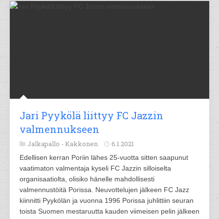
Jari Pyykölä liittyy FC Jazzin
valmennukseen
Jalkapallo -
Kakkonen
6.1.2021
Edellisen kerran Poriin lähes 25-vuotta sitten saapunut
vaatimaton valmentaja kyseli FC Jazzin silloiselta
organisaatiolta, olisiko hänelle mahdollisesti
valmennustöitä Porissa. Neuvottelujen jälkeen FC Jazz
kiinnitti Pyykölän ja vuonna 1996 Porissa juhlittiin seuran
toista Suomen mestaruutta kauden viimeisen pelin jälkeen