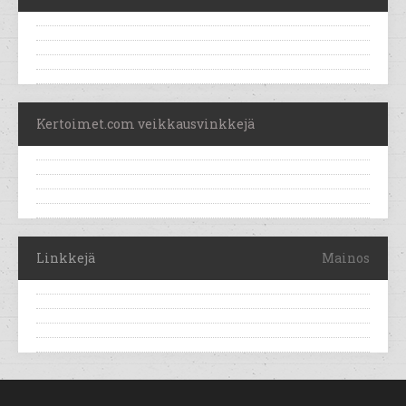
Kertoimet.com veikkausvinkkejä
Linkkejä
Mainos