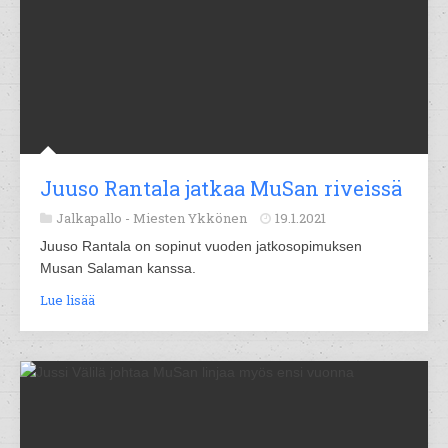
Juuso Rantala jatkaa MuSan riveissä
Jalkapallo -
Miesten Ykkönen
19.1.2021
Juuso Rantala on sopinut vuoden jatkosopimuksen
Musan Salaman kanssa.
Lue lisää