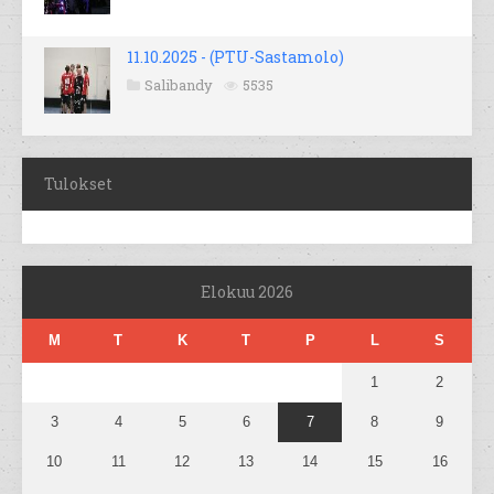
11.10.2025 - (PTU-Sastamolo)
Salibandy
5535
Tulokset
Elokuu 2026
M
T
K
T
P
L
S
1
2
3
4
5
6
7
8
9
10
11
12
13
14
15
16