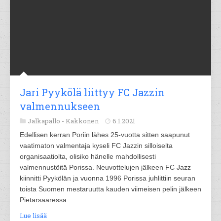
Jari Pyykölä liittyy FC Jazzin
valmennukseen
Jalkapallo -
Kakkonen
6.1.2021
Edellisen kerran Poriin lähes 25-vuotta sitten saapunut
vaatimaton valmentaja kyseli FC Jazzin silloiselta
organisaatiolta, olisiko hänelle mahdollisesti
valmennustöitä Porissa. Neuvottelujen jälkeen FC Jazz
kiinnitti Pyykölän ja vuonna 1996 Porissa juhlittiin seuran
toista Suomen mestaruutta kauden viimeisen pelin jälkeen
Pietarsaaressa.
Lue lisää