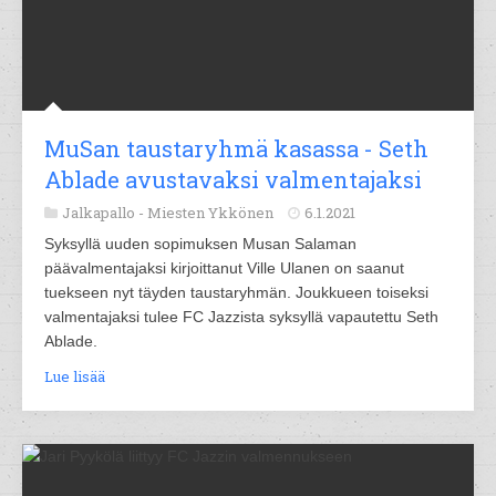
MuSan taustaryhmä kasassa - Seth
Ablade avustavaksi valmentajaksi
Jalkapallo -
Miesten Ykkönen
6.1.2021
Syksyllä uuden sopimuksen Musan Salaman
päävalmentajaksi kirjoittanut Ville Ulanen on saanut
tuekseen nyt täyden taustaryhmän. Joukkueen toiseksi
valmentajaksi tulee FC Jazzista syksyllä vapautettu Seth
Ablade.
Lue lisää