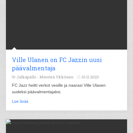
Ville Ulanen on FC Jazzin uusi
päävalmentaja
Jalkapallo -
Miesten Ykkönen
10.11.2023
FC Jazz heitti verkot vesille ja naarasi Ville Ulasen
uudeksi päävalmentajaksi.
Lue lisää