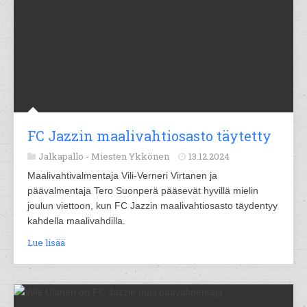
FC Jazzin maalivahtiosasto täytetty
Jalkapallo -
Miesten Ykkönen
13.12.2024
Maalivahtivalmentaja Vili-Verneri Virtanen ja
päävalmentaja Tero Suonperä pääsevät hyvillä mielin
joulun viettoon, kun FC Jazzin maalivahtiosasto täydentyy
kahdella maalivahdilla.
Lue lisää