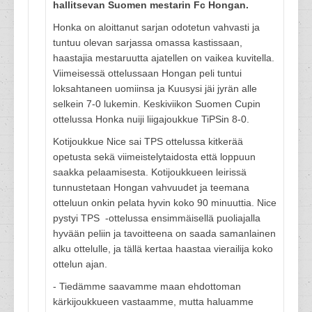
hallitsevan Suomen mestarin Fc Hongan.
Honka on aloittanut sarjan odotetun vahvasti ja
tuntuu olevan sarjassa omassa kastissaan,
haastajia mestaruutta ajatellen on vaikea kuvitella.
Viimeisessä ottelussaan Hongan peli tuntui
loksahtaneen uomiinsa ja Kuusysi jäi jyrän alle
selkein 7-0 lukemin. Keskiviikon Suomen Cupin
ottelussa Honka nuiji liigajoukkue TiPSin 8-0.
Kotijoukkue Nice sai TPS ottelussa kitkerää
opetusta sekä viimeistelytaidosta että loppuun
saakka pelaamisesta. Kotijoukkueen leirissä
tunnustetaan Hongan vahvuudet ja teemana
otteluun onkin pelata hyvin koko 90 minuuttia. Nice
pystyi TPS -ottelussa ensimmäisellä puoliajalla
hyvään peliin ja tavoitteena on saada samanlainen
alku ottelulle, ja tällä kertaa haastaa vierailija koko
ottelun ajan.
- Tiedämme saavamme maan ehdottoman
kärkijoukkueen vastaamme, mutta haluamme