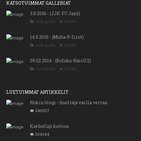
KATSOTUIMMAT GALLERIAT
3.8.2016 - (JJK-FC Jazz)
Jalkapallo
64954
14.5.2015 - (MuSa-P-Iirot)
Jalkapallo
52400
09.02.2014 - (KoIsku-RaisU2)
Lentopallo
49254
LUETUIMMAT ARTIKKELIT
Rokin blogi - huoltaja vailla vertaa
546527
KarhuCup kuvina
534344