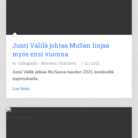
Jussi Välilä johtaa MuSan linjaa
myös ensi vuonna
Jalkapallo -
Miesten Ykkönen
11.1.2021
Jussi Välilä jatkaa MuSassa kauden 2021 kestävällä
sopimuksella.
Lue lisää