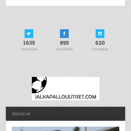
1635
895
620
seuraajaa
tykkääjää
seuraajaa
Galleriat