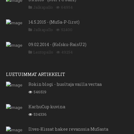
Jalkapallo
64954
14.5.2015 - (MuSa-P-Iirot)
Jalkapallo
52400
09.02.2014 - (KoIsku-RaisU2)
Lentopallo
49254
LUETUIMMAT ARTIKKELIT
Rokin blogi - huoltaja vailla vertaa
546519
KarhuCup kuvina
534336
Ilves-Kissat hakee revanssia MuSasta