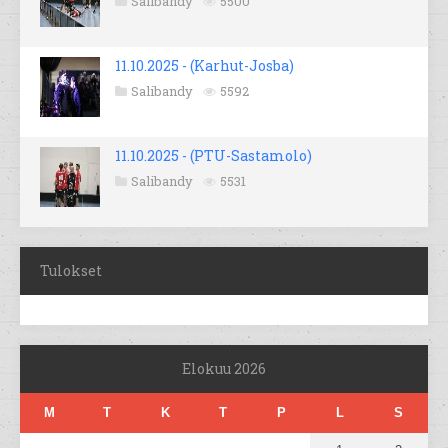
Salibandy
5500
11.10.2025 - (Karhut-Josba)
Salibandy
5592
11.10.2025 - (PTU-Sastamolo)
Salibandy
5531
Tulokset
Elokuu 2026
M
T
K
T
P
L
S