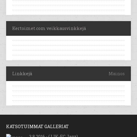
Kertoimet.com veikkausvinkkejä
Linkkejä
Mainos
KATSOTUIMMAT GALLERIAT
3.8.2016 - (JJK-FC Jazz)