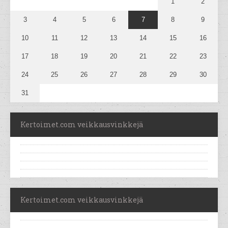
1
2
3
4
5
6
7
8
9
10
11
12
13
14
15
16
17
18
19
20
21
22
23
24
25
26
27
28
29
30
31
Kertoimet.com veikkausvinkkejä
Kertoimet.com veikkausvinkkejä