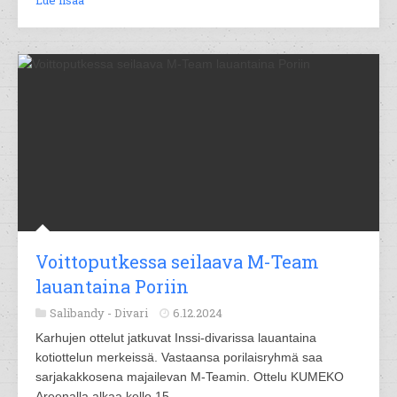
Lue lisää
Voittoputkessa seilaava M-Team
lauantaina Poriin
Salibandy -
Divari
6.12.2024
Karhujen ottelut jatkuvat Inssi-divarissa lauantaina
kotiottelun merkeissä. Vastaansa porilaisryhmä saa
sarjakakkosena majailevan M-Teamin. Ottelu KUMEKO
Areenalla alkaa kello 15.