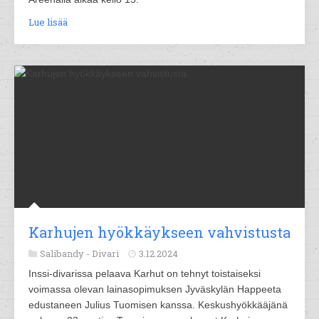
Lue lisää
Karhujen hyökkäykseen vahvistusta
Salibandy -
Divari
3.12.2024
Inssi-divarissa pelaava Karhut on tehnyt toistaiseksi
voimassa olevan lainasopimuksen Jyväskylän Happeeta
edustaneen Julius Tuomisen kanssa. Keskushyökkääjänä