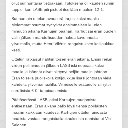
ollut sunnuntaina tietoakaan. Tuloksena oli kauden rumin
tappio, kun LASB piti pisteet itsellään maalein 12-1.
Sunnuntain ottelun avauserä tarjosi kaksi maalia.
Molemmat osumat syntyivät ensimmäisen kuuden
minuutin aikana Karhujen päähän. Karhut sai erän puolen
välin jälkeen mahdollisuuden hakea kavennusta
ylivoimalla, mutta Henri Vilénin rangaistuksen kotijoukkue
kesti.
Ottelun ratkaisut nähtiin toisen erän aikana. Ensin reilun
viiden peliminuutin jälkeen LASB iski nopeasti kaksi
maalia ja isännät olivat siirtynyt neljän maalin johtoon.
Erän toisella puoliskolla kotijoukkue lisäsi johtoaan vielä
kahdella ylivoimamaalilla. Viimeiselle erätauolle siirryttiin
surullisista 6-0 -tappioasemista.
Päätöserässä LASB jatkoi Karhujen murjomista
entisestään. Erän aikana pallo löysi tiensä porilaisten
maaliin kaikkiaan kuudesti. Karhujen ottelun ainoasta
maalista vastasi rangaistuslaukauksesta onnistunut Ville
Salonen.