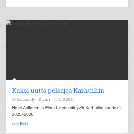
Kaksi uutta pelaajaa Karhuihin
Salibandy -
Divari
21.5.2025
Henri Aallonen ja Elmo Limma siirtyvät Karhuihin kaudeksi
2025–2026.
Lue lisää