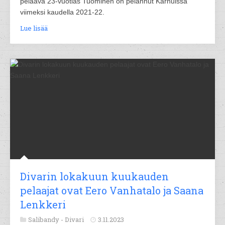
pelaava 23-vuotias Tuominen on pelannut Karhuissa
viimeksi kaudella 2021-22.
Lue lisää
Divarin lokakuun kuukauden
pelaajat ovat Eero Vanhatalo ja Saana
Lenkkeri
Salibandy -
Divari
3.11.2023