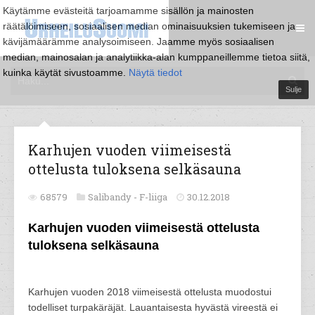
Käytämme evästeitä tarjoamamme sisällön ja mainosten
räätälöimiseen, sosiaalisen median ominaisuuksien tukemiseen ja
kävijämäärämme analysoimiseen. Jaamme myös sosiaalisen
median, mainosalan ja analytiikka-alan kumppaneillemme tietoa siitä,
kuinka käytät sivustoamme.
Näytä tiedot
Sulje
Karhujen vuoden viimeisestä
ottelusta tuloksena selkäsauna
68579
Salibandy -
F-liiga
30.12.2018
Karhujen vuoden viimeisestä ottelusta
tuloksena selkäsauna
Karhujen vuoden 2018 viimeisestä ottelusta muodostui
todelliset turpakäräjät. Lauantaisesta hyvästä vireestä ei