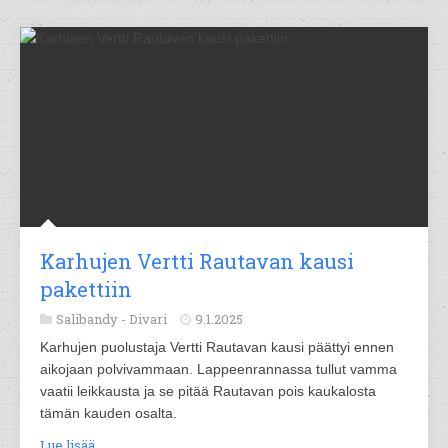
Karhujen Vertti Rautavan kausi
pakettiin
Salibandy -
Divari
9.1.2025
Karhujen puolustaja Vertti Rautavan kausi päättyi ennen
aikojaan polvivammaan. Lappeenrannassa tullut vamma
vaatii leikkausta ja se pitää Rautavan pois kaukalosta
tämän kauden osalta.
Lue lisää