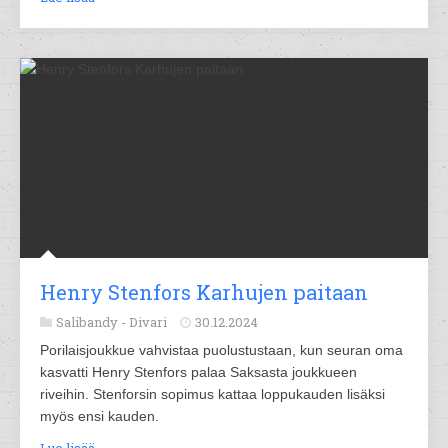
Henry Stenfors Karhujen paitaan
Salibandy -
Divari
30.12.2024
Porilaisjoukkue vahvistaa puolustustaan, kun seuran oma
kasvatti Henry Stenfors palaa Saksasta joukkueen
riveihin. Stenforsin sopimus kattaa loppukauden lisäksi
myös ensi kauden.