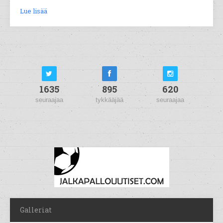
Lue lisää
1635
895
620
seuraajaa
tykkääjää
seuraajaa
Galleriat