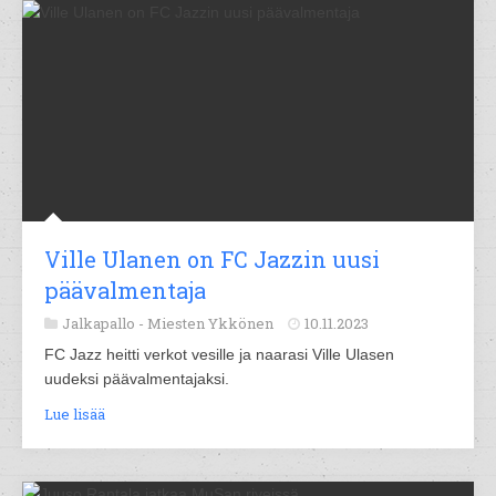
Ville Ulanen on FC Jazzin uusi
päävalmentaja
Jalkapallo -
Miesten Ykkönen
10.11.2023
FC Jazz heitti verkot vesille ja naarasi Ville Ulasen
uudeksi päävalmentajaksi.
Lue lisää