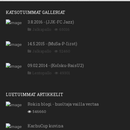
KATSOTUIMMAT GALLERIAT
3.8.2016 - (JJK-FC Jazz)
Jalkapallo
65016
14.5.2015 - (MuSa-P-Iirot)
Jalkapallo
52460
09.02.2014 - (KoIsku-RaisU2)
Lentopallo
49301
LUETUIMMAT ARTIKKELIT
Rokin blogi - huoltaja vailla vertaa
546660
KarhuCup kuvina