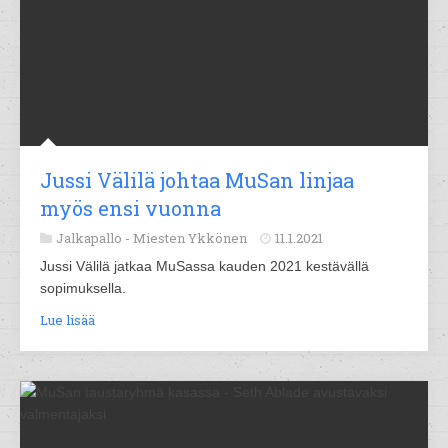
Jussi Välilä johtaa MuSan linjaa
myös ensi vuonna
Jalkapallo -
Miesten Ykkönen
11.1.2021
Jussi Välilä jatkaa MuSassa kauden 2021 kestävällä
sopimuksella.
Lue lisää