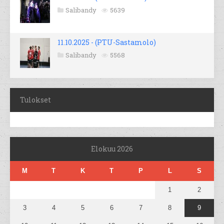
Salibandy
5639
11.10.2025 - (PTU-Sastamolo)
Salibandy
5568
Tulokset
Elokuu 2026
M
T
K
T
P
L
S
1
2
3
4
5
6
7
8
9