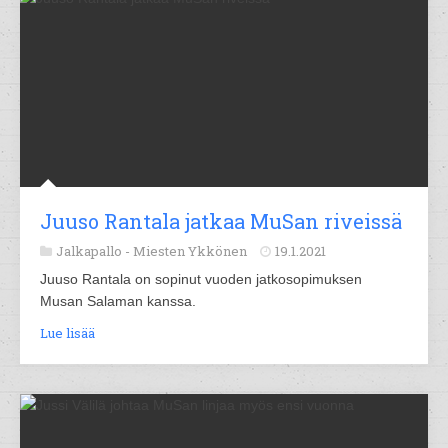
Juuso Rantala jatkaa MuSan riveissä
Jalkapallo -
Miesten Ykkönen
19.1.2021
Juuso Rantala on sopinut vuoden jatkosopimuksen
Musan Salaman kanssa.
Lue lisää