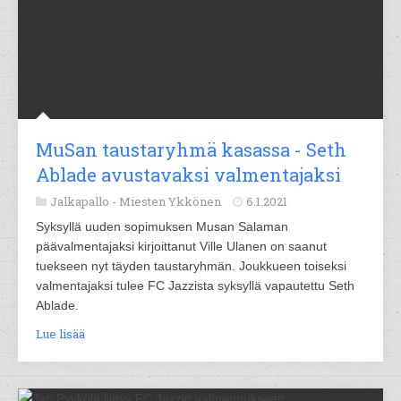
MuSan taustaryhmä kasassa - Seth
Ablade avustavaksi valmentajaksi
Jalkapallo -
Miesten Ykkönen
6.1.2021
Syksyllä uuden sopimuksen Musan Salaman
päävalmentajaksi kirjoittanut Ville Ulanen on saanut
tuekseen nyt täyden taustaryhmän. Joukkueen toiseksi
valmentajaksi tulee FC Jazzista syksyllä vapautettu Seth
Ablade.
Lue lisää