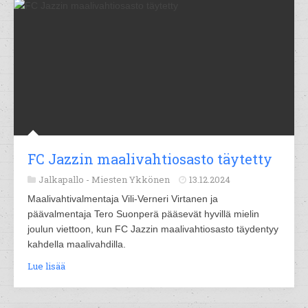
FC Jazzin maalivahtiosasto täytetty
Jalkapallo -
Miesten Ykkönen
13.12.2024
Maalivahtivalmentaja Vili-Verneri Virtanen ja
päävalmentaja Tero Suonperä pääsevät hyvillä mielin
joulun viettoon, kun FC Jazzin maalivahtiosasto täydentyy
kahdella maalivahdilla.
Lue lisää