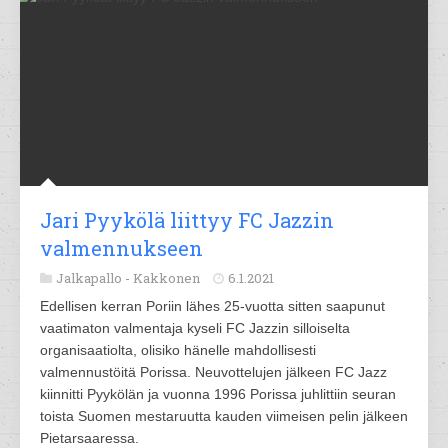
Jari Pyykölä liittyy FC Jazzin
valmennukseen
Jalkapallo -
Kakkonen
6.1.2021
Edellisen kerran Poriin lähes 25-vuotta sitten saapunut
vaatimaton valmentaja kyseli FC Jazzin silloiselta
organisaatiolta, olisiko hänelle mahdollisesti
valmennustöitä Porissa. Neuvottelujen jälkeen FC Jazz
kiinnitti Pyykölän ja vuonna 1996 Porissa juhlittiin seuran
toista Suomen mestaruutta kauden viimeisen pelin jälkeen
Pietarsaaressa.