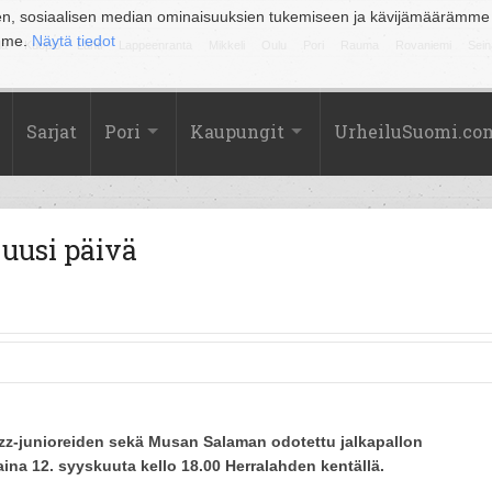
en, sosiaalisen median ominaisuuksien tukemiseen ja kävijämäärämme
amme.
Näytä tiedot
la
Kuopio
Lahti
Lappeenranta
Mikkeli
Oulu
Pori
Rauma
Rovaniemi
Sein
Sarjat
Pori
Kaupungit
UrheiluSuomi.co
uusi päivä
azz-junioreiden sekä Musan Salaman odotettu jalkapallon
ina 12. syyskuuta kello 18.00 Herralahden kentällä.