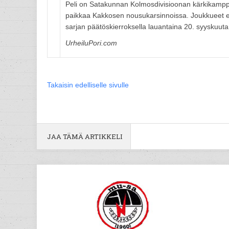
Peli on Satakunnan Kolmosdivisioonan kärkikamppail
paikkaa Kakkosen nousukarsinnoissa. Joukkueet eiv
sarjan päätöskierroksella lauantaina 20. syyskuuta
UrheiluPori.com
Takaisin edelliselle sivulle
JAA TÄMÄ ARTIKKELI