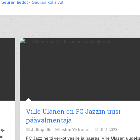
Seuran tiedot
-
Seuran kotisivut
Ville Ulanen on FC Jazzin uusi
päävalmentaja
Jalkapallo -
Miesten Ykkönen
10.11.2023
aja
un
FC Jazz heitti verkot vesille ja naarasi Ville Ulasen uudeks