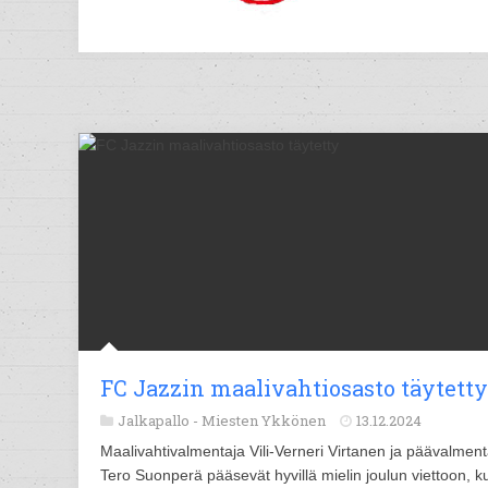
FC Jazzin maalivahtiosasto täytetty
Jalkapallo -
Miesten Ykkönen
13.12.2024
Maalivahtivalmentaja Vili-Verneri Virtanen ja päävalment
Tero Suonperä pääsevät hyvillä mielin joulun viettoon, k