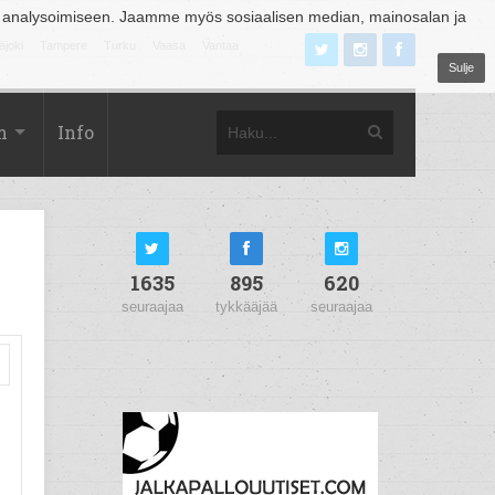
 analysoimiseen. Jaamme myös sosiaalisen median, mainosalan ja
äjoki
Tampere
Turku
Vaasa
Vantaa
Sulje
m
Info
1635
895
620
seuraajaa
tykkääjää
seuraajaa