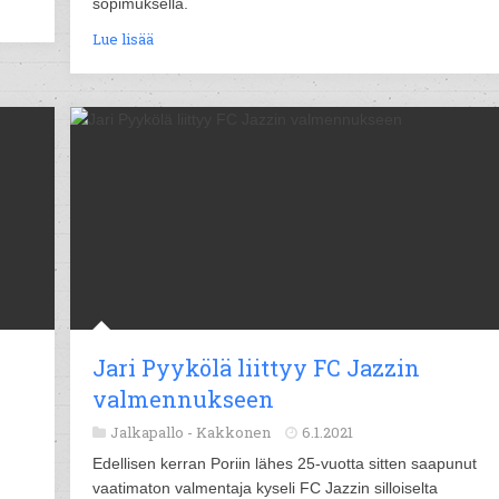
sopimuksella.
Lue lisää
Jari Pyykölä liittyy FC Jazzin
valmennukseen
Jalkapallo -
Kakkonen
6.1.2021
Edellisen kerran Poriin lähes 25-vuotta sitten saapunut
vaatimaton valmentaja kyseli FC Jazzin silloiselta