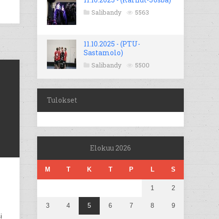
Salibandy
5563
11.10.2025 - (PTU-
Sastamolo)
Salibandy
5500
Tulokset
Elokuu 2026
M
T
K
T
P
L
S
1
2
3
4
5
6
7
8
9
i