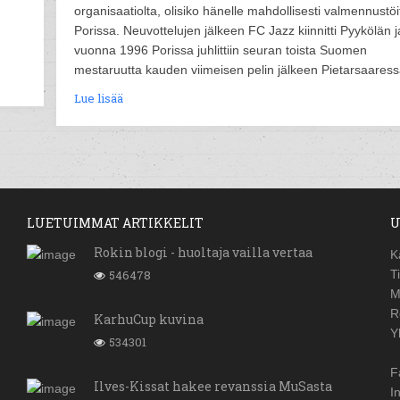
organisaatiolta, olisiko hänelle mahdollisesti valmennustöi
Porissa. Neuvottelujen jälkeen FC Jazz kiinnitti Pyykölän j
vuonna 1996 Porissa juhlittiin seuran toista Suomen
mestaruutta kauden viimeisen pelin jälkeen Pietarsaaress
Lue lisää
LUETUIMMAT ARTIKKELIT
U
Rokin blogi - huoltaja vailla vertaa
K
546478
T
M
R
KarhuCup kuvina
Y
534301
F
Ilves-Kissat hakee revanssia MuSasta
I