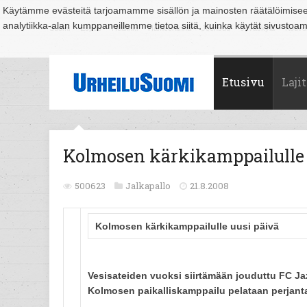
Käytämme evästeitä tarjoamamme sisällön ja mainosten räätälöimise
analytiikka-alan kumppaneillemme tietoa siitä, kuinka käytät sivusto
Suomi
Espoo
Helsinki
Hämeenlinna
Joensuu
Jyväskylä
Kouvo
Etusivu
Lajit
Kolmosen kärkikamppailulle 
500623
Jalkapallo
21.8.2008
Kolmosen kärkikamppailulle uusi päivä
Vesisateiden vuoksi siirtämään jouduttu FC J
Kolmosen paikalliskamppailu pelataan perjanta