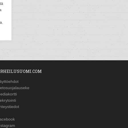
tä
a
a.
RHEILUSUOMI.COM
äyttöehdot
ietosuojalauseke
ediakortti
ekrytointi
hteystiedot
acebook
nstagram