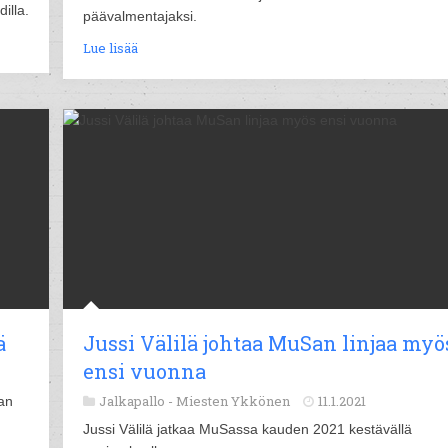
illa.
päävalmentajaksi.
Lue lisää
ä
Jussi Välilä johtaa MuSan linjaa myö
ensi vuonna
Jalkapallo -
Miesten Ykkönen
11.1.2021
an
Jussi Välilä jatkaa MuSassa kauden 2021 kestävällä