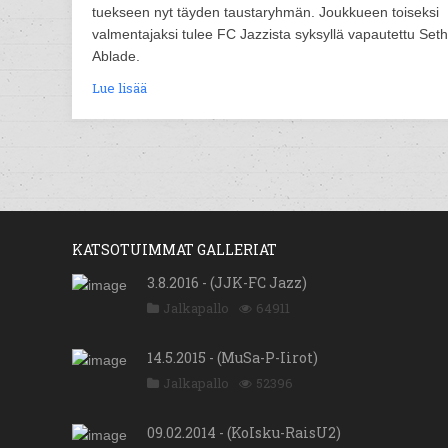
tuekseen nyt täyden taustaryhmän. Joukkueen toiseksi
valmentajaksi tulee FC Jazzista syksyllä vapautettu Seth
Ablade.
Lue lisää
KATSOTUIMMAT GALLERIAT
3.8.2016 - (JJK-FC Jazz)
Jalkapallo
64911
14.5.2015 - (MuSa-P-Iirot)
Jalkapallo
52396
09.02.2014 - (KoIsku-RaisU2)