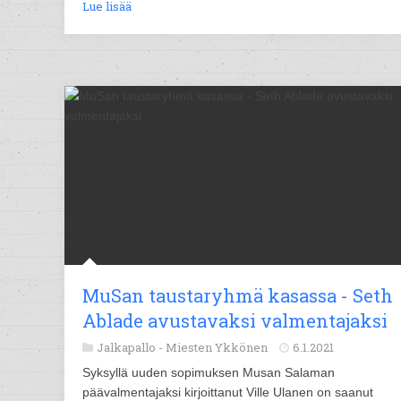
Lue lisää
MuSan taustaryhmä kasassa - Seth
Ablade avustavaksi valmentajaksi
Jalkapallo -
Miesten Ykkönen
6.1.2021
Syksyllä uuden sopimuksen Musan Salaman
päävalmentajaksi kirjoittanut Ville Ulanen on saanut