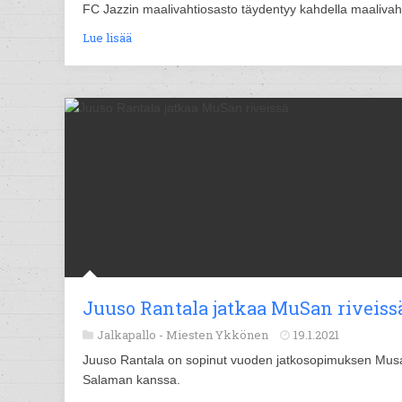
FC Jazzin maalivahtiosasto täydentyy kahdella maalivahd
Lue lisää
Juuso Rantala jatkaa MuSan riveiss
Jalkapallo -
Miesten Ykkönen
19.1.2021
Juuso Rantala on sopinut vuoden jatkosopimuksen Mus
Salaman kanssa.