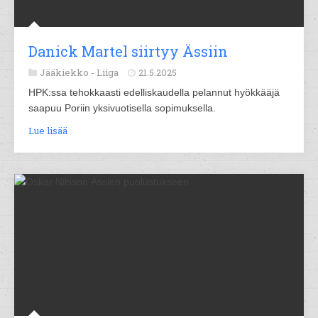
Danick Martel siirtyy Ässiin
Jääkiekko -
Liiga
21.5.2025
HPK:ssa tehokkaasti edelliskaudella pelannut hyökkääjä
saapuu Poriin yksivuotisella sopimuksella.
Lue lisää