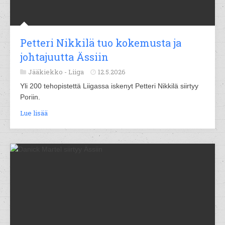
Petteri Nikkilä tuo kokemusta ja
johtajuutta Ässiin
Jääkiekko -
Liiga
12.5.2026
Yli 200 tehopistettä Liigassa iskenyt Petteri Nikkilä siirtyy
Poriin.
Lue lisää