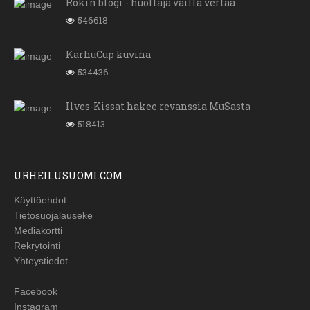
Rokin blogi - huoltaja vailla vertaa
546618
KarhuCup kuvina
534436
Ilves-Kissat hakee revanssia MuSasta
518413
URHEILUSUOMI.COM
Käyttöehdot
Tietosuojalauseke
Mediakortti
Rekrytointi
Yhteystiedot
Facebook
Instagram