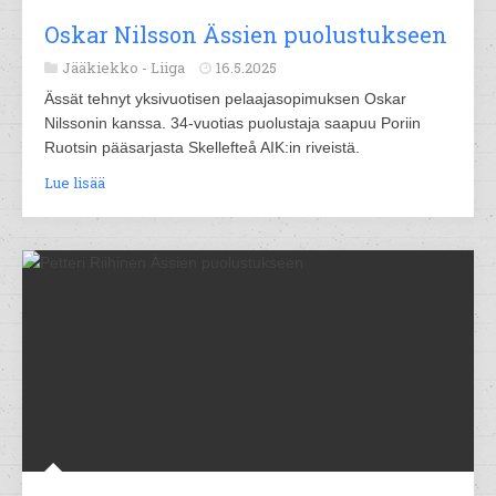
Oskar Nilsson Ässien puolustukseen
Jääkiekko -
Liiga
16.5.2025
Ässät tehnyt yksivuotisen pelaajasopimuksen Oskar
Nilssonin kanssa. 34-vuotias puolustaja saapuu Poriin
Ruotsin pääsarjasta Skellefteå AIK:in riveistä.
Lue lisää