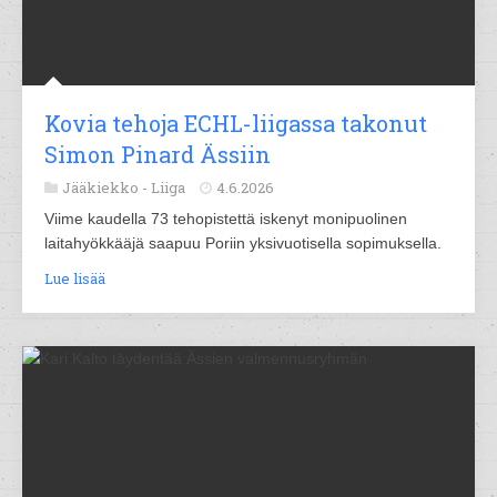
Kovia tehoja ECHL-liigassa takonut
Simon Pinard Ässiin
Jääkiekko -
Liiga
4.6.2026
Viime kaudella 73 tehopistettä iskenyt monipuolinen
laitahyökkääjä saapuu Poriin yksivuotisella sopimuksella.
Lue lisää