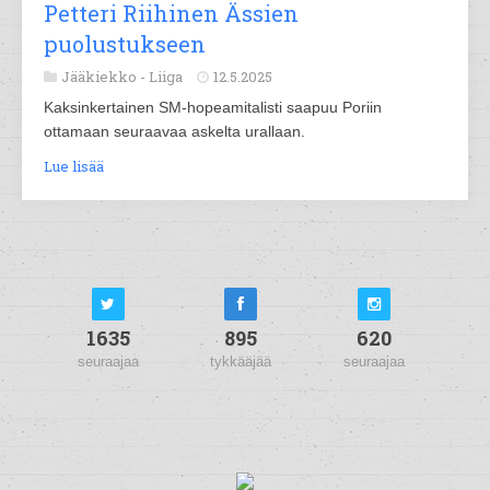
Petteri Riihinen Ässien
puolustukseen
Jääkiekko -
Liiga
12.5.2025
Kaksinkertainen SM-hopeamitalisti saapuu Poriin
ottamaan seuraavaa askelta urallaan.
Lue lisää
1635
895
620
seuraajaa
tykkääjää
seuraajaa