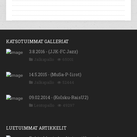
KATSOTUIMMAT GALLERIAT
3.8.2016 - (JJK-FC Jazz)
Jalkapallo
65001
14.5.2015 - (MuSa-P-Iirot)
Jalkapallo
52444
09.02.2014 - (KoIsku-RaisU2)
Lentopallo
49297
LUETUIMMAT ARTIKKELIT