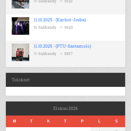
Salibandy
5523
11.10.2025 - (Karhut-Josba)
Salibandy
5623
11.10.2025 - (PTU-Sastamolo)
Salibandy
5557
Tulokset
Elokuu 2026
M
T
K
T
P
L
S