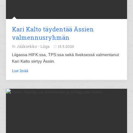
Kari Kalto täydentää Ässien
valmennusryhmän
Jääkiekko -
Liiga
15.5.2026
Liigassa HIFK:ssa, TPS:ssa sekä Ilveksessä valmentanut
Kari Kalto siirtyy Ässiin.
Lue lisää