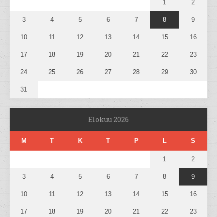
1
2
3
4
5
6
7
8
9
10
11
12
13
14
15
16
17
18
19
20
21
22
23
24
25
26
27
28
29
30
31
Elokuu 2026
M
T
K
T
P
L
S
1
2
3
4
5
6
7
8
9
10
11
12
13
14
15
16
17
18
19
20
21
22
23