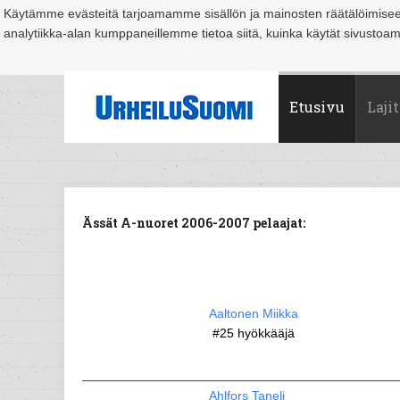
Käytämme evästeitä tarjoamamme sisällön ja mainosten räätälöimise
analytiikka-alan kumppaneillemme tietoa siitä, kuinka käytät sivusto
Suomi
Espoo
Helsinki
Hämeenlinna
Joensuu
Jyväskylä
Kouvo
Etusivu
Lajit
Ässät A-nuoret 2006-2007 pelaajat:
Aaltonen Miikka
#25
hyökkääjä
Ahlfors Taneli