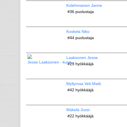
Kolehmainen Janne
#36
puolustaja
Koskela Niko
#44
puolustaja
Laaksonen Jesse
#29
hyökkääjä
Myllymaa Veli-Matti
#42
hyökkääjä
Mäkelä Jussi
#22
hyökkääjä