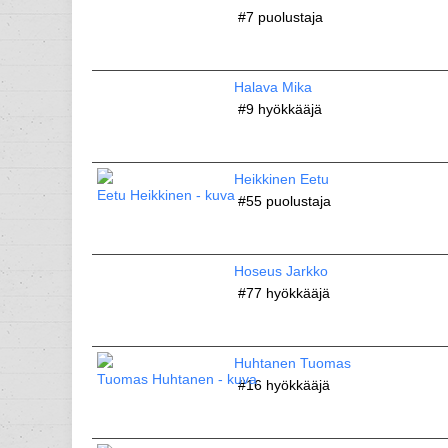
#7
puolustaja
Halava Mika
#9
hyökkääjä
Heikkinen Eetu
#55
puolustaja
Hoseus Jarkko
#77
hyökkääjä
Huhtanen Tuomas
#16
hyökkääjä