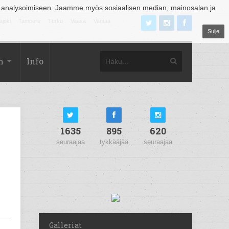
 analysoimiseen. Jaamme myös sosiaalisen median, mainosalan ja
äjoki
Tampere
Turku
Vaasa
Vantaa
Sulje
m
Info
1635
895
620
seuraajaa
tykkääjää
seuraajaa
Galleriat