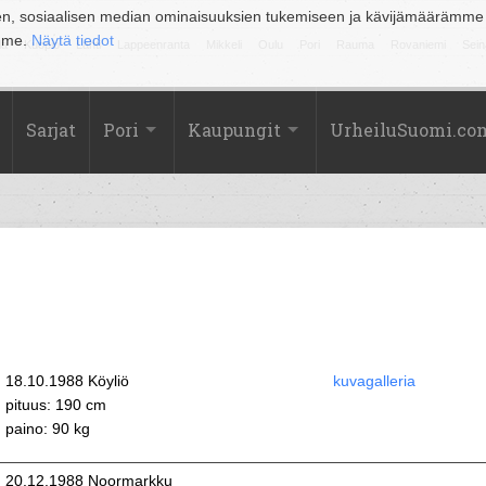
en, sosiaalisen median ominaisuuksien tukemiseen ja kävijämäärämme
amme.
Näytä tiedot
la
Kuopio
Lahti
Lappeenranta
Mikkeli
Oulu
Pori
Rauma
Rovaniemi
Sein
Sarjat
Pori
Kaupungit
UrheiluSuomi.co
18.10.1988 Köyliö
kuvagalleria
pituus: 190 cm
paino: 90 kg
20.12.1988 Noormarkku