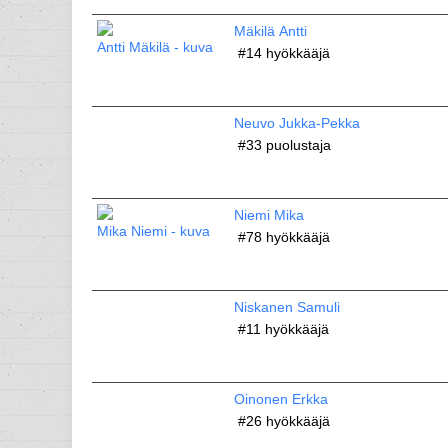
Mäkilä Antti
#14
hyökkääjä
Neuvo Jukka-Pekka
#33
puolustaja
Niemi Mika
#78
hyökkääjä
Niskanen Samuli
#11
hyökkääjä
Oinonen Erkka
#26
hyökkääjä