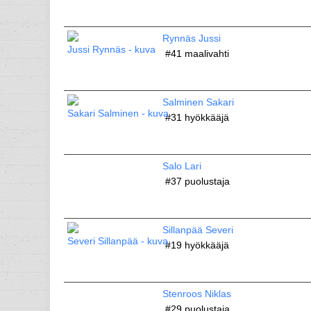
Rynnäs Jussi
#41
maalivahti
Salminen Sakari
#31
hyökkääjä
Salo Lari
#37
puolustaja
Sillanpää Severi
#19
hyökkääjä
Stenroos Niklas
#29
puolustaja