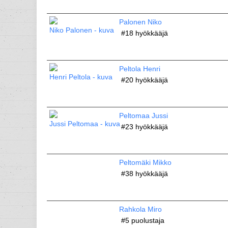
Palonen Niko
#18
hyökkääjä
Peltola Henri
#20
hyökkääjä
Peltomaa Jussi
#23
hyökkääjä
Peltomäki Mikko
#38
hyökkääjä
Rahkola Miro
#5
puolustaja