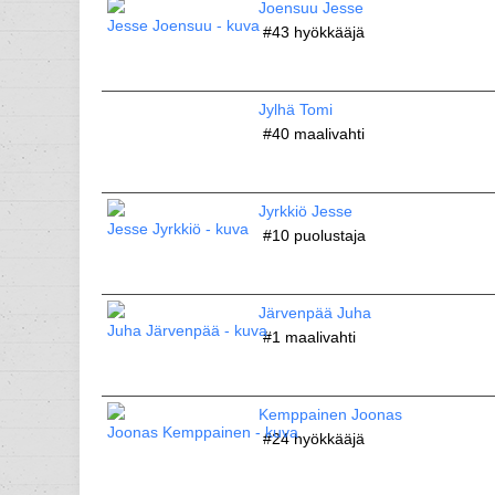
Joensuu Jesse
#43
hyökkääjä
Jylhä Tomi
#40
maalivahti
Jyrkkiö Jesse
#10
puolustaja
Järvenpää Juha
#1
maalivahti
Kemppainen Joonas
#24
hyökkääjä