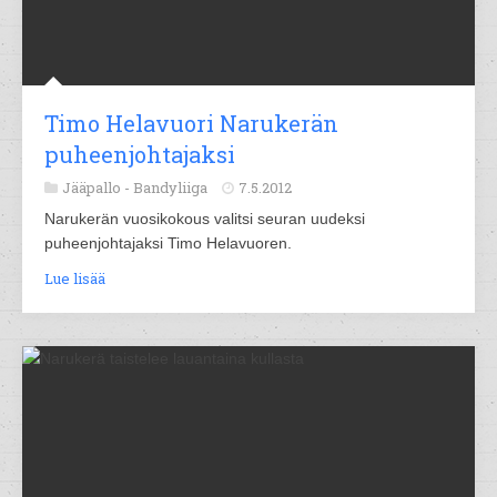
Timo Helavuori Narukerän
puheenjohtajaksi
Jääpallo -
Bandyliiga
7.5.2012
Narukerän vuosikokous valitsi seuran uudeksi
puheenjohtajaksi Timo Helavuoren.
Lue lisää