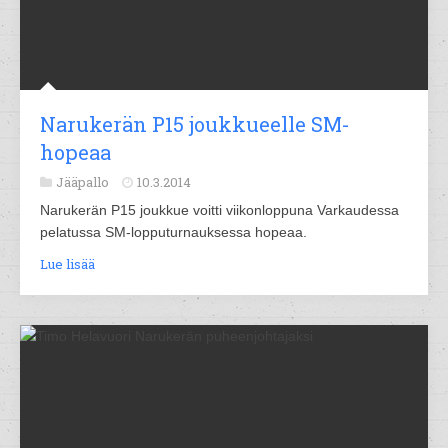
Narukerän P15 joukkueelle SM-
hopeaa
Jääpallo
10.3.2014
Narukerän P15 joukkue voitti viikonloppuna Varkaudessa
pelatussa SM-lopputurnauksessa hopeaa.
Lue lisää