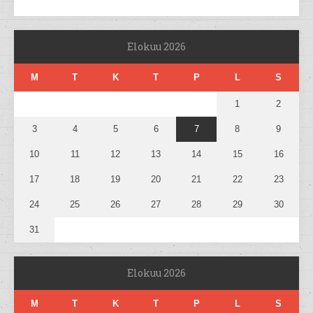
Elokuu 2026
M
T
K
T
P
L
S
1
2
3
4
5
6
7
8
9
10
11
12
13
14
15
16
17
18
19
20
21
22
23
24
25
26
27
28
29
30
31
Elokuu 2026
M
T
K
T
P
L
S