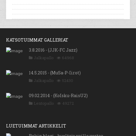
KATSOTUIMMAT GALLERIAT
3.8.2016 - (JJK-FC Jazz)
Jalkapallo
64968
14.5.2015 - (MuSa-P-Iirot)
Jalkapallo
52430
09.02.2014 - (KoIsku-RaisU2)
Lentopallo
49272
LUETUIMMAT ARTIKKELIT
Rokin blogi - huoltaja vailla vertaa