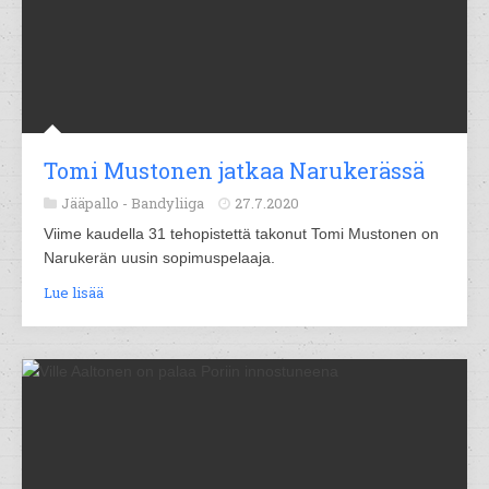
Tomi Mustonen jatkaa Narukerässä
Jääpallo -
Bandyliiga
27.7.2020
Viime kaudella 31 tehopistettä takonut Tomi Mustonen on
Narukerän uusin sopimuspelaaja.
Lue lisää