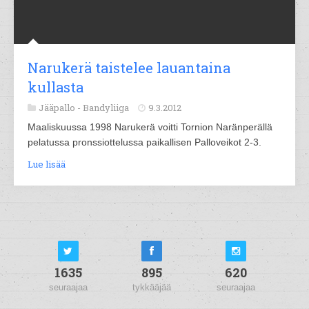
Narukerä taistelee lauantaina
kullasta
Jääpallo -
Bandyliiga
9.3.2012
Maaliskuussa 1998 Narukerä voitti Tornion Naränperällä
pelatussa pronssiottelussa paikallisen Palloveikot 2-3.
Lue lisää
1635
895
620
seuraajaa
tykkääjää
seuraajaa