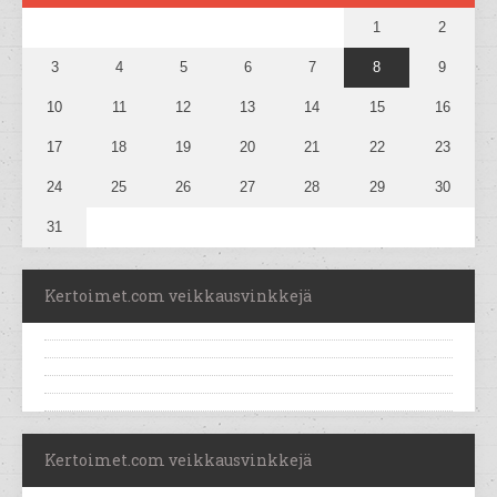
1
2
3
4
5
6
7
8
9
10
11
12
13
14
15
16
17
18
19
20
21
22
23
24
25
26
27
28
29
30
31
Kertoimet.com veikkausvinkkejä
Kertoimet.com veikkausvinkkejä