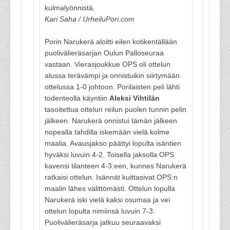
kulmalyönnistä.
Kari Saha / UrheiluPori.com
Porin Narukerä aloitti eilen kotikentällään
puolivälieräsarjan Oulun Palloseuraa
vastaan. Vierasjoukkue OPS oli ottelun
alussa terävämpi ja onnistuikin siirtymään
ottelussa 1-0 johtoon. Porilaisten peli lähti
todenteolla käyntiin
Aleksi Vihtilän
tasoitettua ottelun reilun puolen tunnin pelin
jälkeen. Narukerä onnistui tämän jälkeen
nopealla tahdilla iskemään vielä kolme
maalia. Avausjakso päättyi lopulta isäntien
hyväksi luvuin 4-2. Toisella jaksolla OPS
kavensi tilanteen 4-3:een, kunnes Narukerä
ratkaisi ottelun. Isännät kuittasivat OPS:n
maalin lähes välittömästi. Ottelun lopulla
Narukerä iski vielä kaksi osumaa ja vei
ottelun lopulta nimiinsä luvuin 7-3.
Puolivälieräsarja jatkuu seuraavaksi