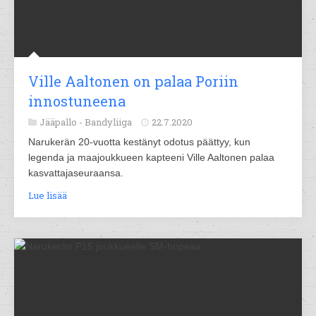
Ville Aaltonen on palaa Poriin
innostuneena
Jääpallo -
Bandyliiga
22.7.2020
Narukerän 20-vuotta kestänyt odotus päättyy, kun
legenda ja maajoukkueen kapteeni Ville Aaltonen palaa
kasvattajaseuraansa.
Lue lisää