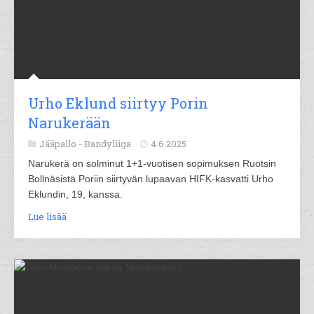
Urho Eklund siirtyy Porin
Narukerään
Jääpallo -
Bandyliiga
4.6.2025
Narukerä on solminut 1+1-vuotisen sopimuksen Ruotsin
Bollnäsistä Poriin siirtyvän lupaavan HIFK-kasvatti Urho
Eklundin, 19, kanssa.
Lue lisää