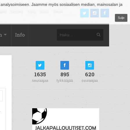
 analysoimiseen. Jaamme myös sosiaalisen median, mainosalan ja
äjoki
Tampere
Turku
Vaasa
Vantaa
Sulje
m
Info
1635
895
620
seuraajaa
tykkääjää
seuraajaa
a