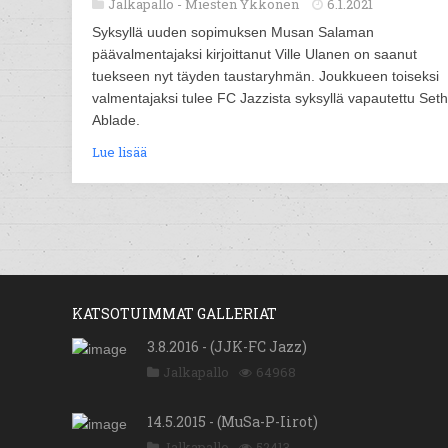
Jalkapallo -
Miesten Ykkönen
6.1.2021
Syksyllä uuden sopimuksen Musan Salaman
päävalmentajaksi kirjoittanut Ville Ulanen on saanut
tuekseen nyt täyden taustaryhmän. Joukkueen toiseksi
valmentajaksi tulee FC Jazzista syksyllä vapautettu Seth
Ablade.
Lue lisää
KATSOTUIMMAT GALLERIAT
3.8.2016 - (JJK-FC Jazz)
Jalkapallo
64968
14.5.2015 - (MuSa-P-Iirot)
Jalkapallo
52413