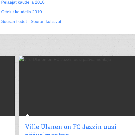
Pelaajat kaudella 2010
Ottelut kaudella 2010
Seuran tiedot
-
Seuran kotisivut
Ville Ulanen on FC Jazzin uusi