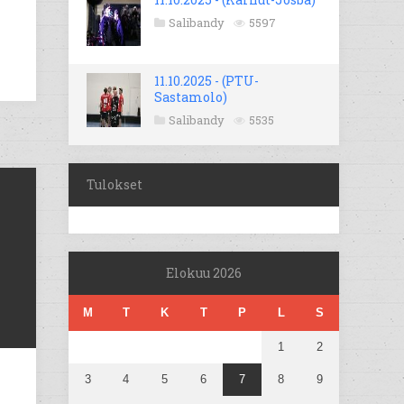
Salibandy
5597
11.10.2025 - (PTU-
Sastamolo)
Salibandy
5535
Tulokset
Elokuu 2026
M
T
K
T
P
L
S
1
2
3
4
5
6
7
8
9