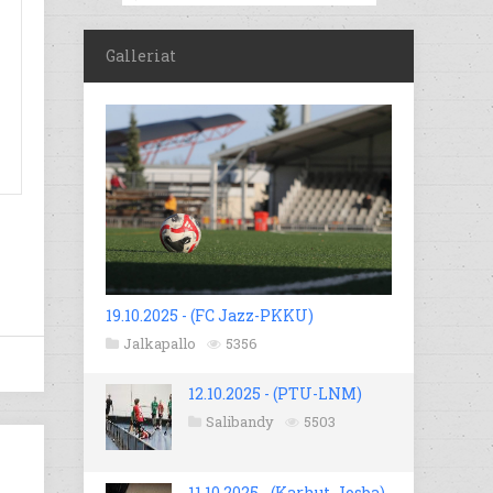
Galleriat
19.10.2025 - (FC Jazz-PKKU)
Jalkapallo
5356
12.10.2025 - (PTU-LNM)
Salibandy
5503
11.10.2025 - (Karhut-Josba)