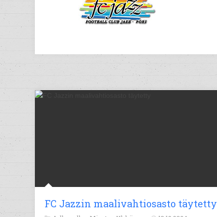
FC Jazzin maalivahtiosasto täytetty