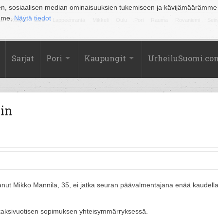
en, sosiaalisen median ominaisuuksien tukemiseen ja kävijämäärämme
amme.
Näytä tiedot
la
Kuopio
Lahti
Lappeenranta
Mikkeli
Oulu
Pori
Rauma
Rovaniemi
Sein
Sarjat
Pori
Kaupungit
UrheiluSuomi.co
zin
anut Mikko Mannila, 35, ei jatka seuran päävalmentajana enää kaudell
 kaksivuotisen sopimuksen yhteisymmärryksessä.