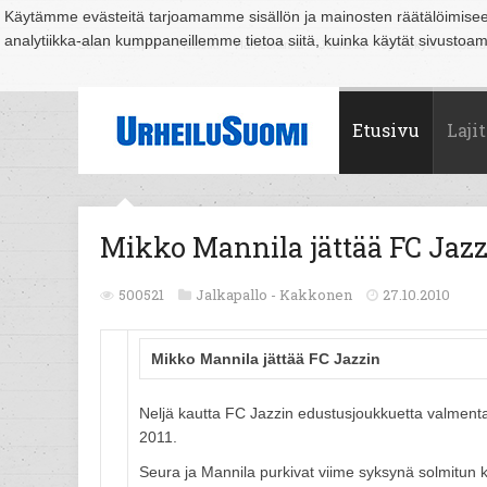
Käytämme evästeitä tarjoamamme sisällön ja mainosten räätälöimise
analytiikka-alan kumppaneillemme tietoa siitä, kuinka käytät sivusto
Suomi
Espoo
Helsinki
Hämeenlinna
Joensuu
Jyväskylä
Kouvo
Etusivu
Lajit
Mikko Mannila jättää FC Jaz
500521
Jalkapallo -
Kakkonen
27.10.2010
Mikko Mannila jättää FC Jazzin
Neljä kautta FC Jazzin edustusjoukkuetta valment
2011.
Seura ja Mannila purkivat viime syksynä solmitun