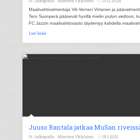
Jalkapallo -
Miesten Ykkönen
13.12.2024
Maalivahtivalmentaja Vili-Verneri Virtanen ja päävalment
Tero Suonperä pääsevät hyvillä mielin joulun viettoon, k
FC Jazzin maalivahtiosasto täydentyy kahdella maalivahd
Lue lisää
Juuso Rantala jatkaa MuSan riveiss
Jalkapallo -
Miesten Ykkönen
19.1.2021