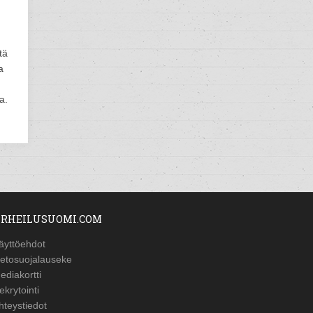
tä
a
a.
RHEILUSUOMI.COM
äyttöehdot
ietosuojalauseke
ediakortti
ekrytointi
hteystiedot