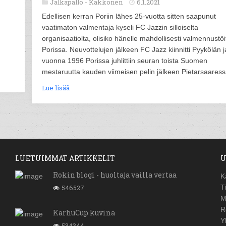
Jalkapallo -
Kakkonen
6.1.2021
Edellisen kerran Poriin lähes 25-vuotta sitten saapunut
vaatimaton valmentaja kyseli FC Jazzin silloiselta
organisaatiolta, olisiko hänelle mahdollisesti valmennustöi
Porissa. Neuvottelujen jälkeen FC Jazz kiinnitti Pyykölän j
vuonna 1996 Porissa juhlittiin seuran toista Suomen
mestaruutta kauden viimeisen pelin jälkeen Pietarsaaress
Lue lisää
LUETUIMMAT ARTIKKELIT
U
Rokin blogi - huoltaja vailla vertaa
K
546527
T
M
R
KarhuCup kuvina
Y
534344