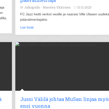
päävalmentaja
Jalkapallo -
Miesten Ykkönen
10.11.2023
aja
un
FC Jazz heitti verkot vesille ja naarasi Ville Ulasen uudeks
illa.
päävalmentajaksi.
Lue lisää
ä
Jussi Välilä johtaa MuSan linjaa myö
ensi vuonna