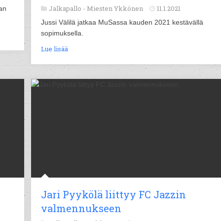
Jalkapallo -
Miesten Ykkönen
11.1.2021
an
Jussi Välilä jatkaa MuSassa kauden 2021 kestävällä
sopimuksella.
Lue lisää
Jari Pyykölä liittyy FC Jazzin
valmennukseen