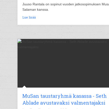
Juuso Rantala on sopinut vuoden jatkosopimuksen Mus
Salaman kanssa.
Lue lisää
MuSan taustaryhmä kasassa - Seth
Ablade avustavaksi valmentajaksi