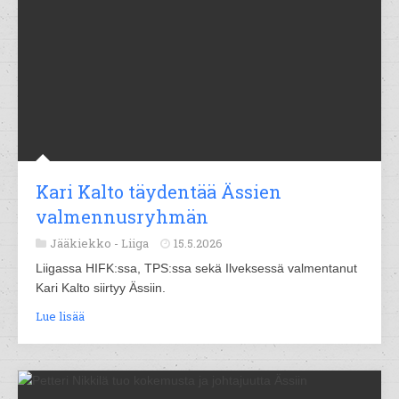
Kari Kalto täydentää Ässien
valmennusryhmän
Jääkiekko -
Liiga
15.5.2026
Liigassa HIFK:ssa, TPS:ssa sekä Ilveksessä valmentanut
Kari Kalto siirtyy Ässiin.
Lue lisää