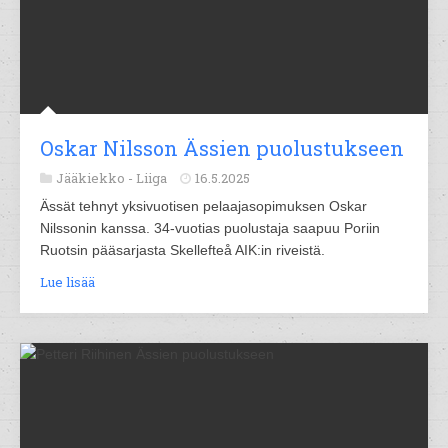
Oskar Nilsson Ässien puolustukseen
Jääkiekko -
Liiga
16.5.2025
Ässät tehnyt yksivuotisen pelaajasopimuksen Oskar
Nilssonin kanssa. 34-vuotias puolustaja saapuu Poriin
Ruotsin pääsarjasta Skellefteå AIK:in riveistä.
Lue lisää