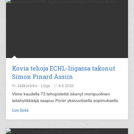
Kovia tehoja ECHL-liigassa takonut
Simon Pinard Ässiin
Jääkiekko -
Liiga
4.6.2026
Viime kaudella 73 tehopistettä iskenyt monipuolinen
laitahyökkääjä saapuu Poriin yksivuotisella sopimuksella.
Lue lisää