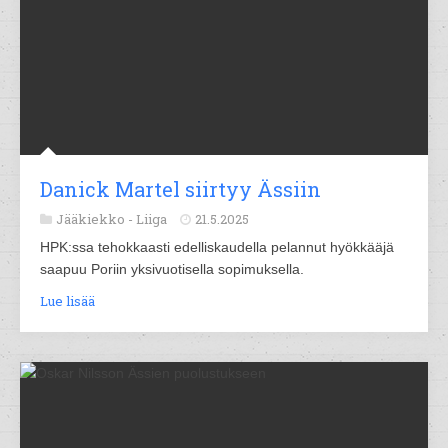
Danick Martel siirtyy Ässiin
Jääkiekko -
Liiga
21.5.2025
HPK:ssa tehokkaasti edelliskaudella pelannut hyökkääjä
saapuu Poriin yksivuotisella sopimuksella.
Lue lisää