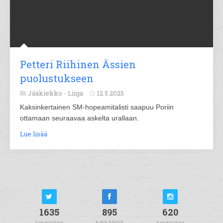
Petteri Riihinen Ässien
puolustukseen
Jääkiekko -
Liiga
12.5.2025
Kaksinkertainen SM-hopeamitalisti saapuu Poriin
ottamaan seuraavaa askelta urallaan.
Lue lisää
1635
895
620
seuraajaa
tykkääjää
seuraajaa