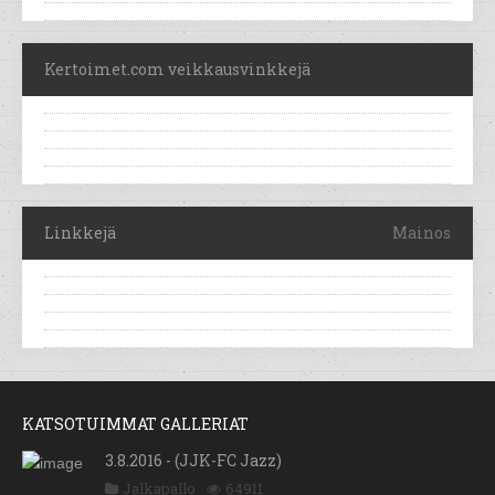
Kertoimet.com veikkausvinkkejä
Linkkejä
Mainos
KATSOTUIMMAT GALLERIAT
3.8.2016 - (JJK-FC Jazz)
Jalkapallo
64911