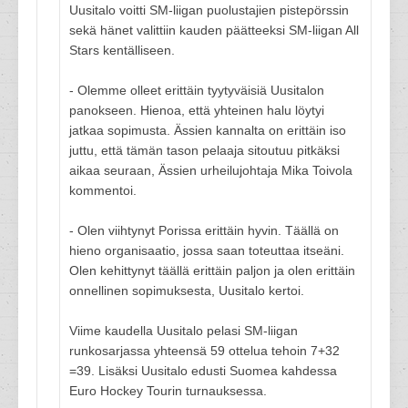
Uusitalo voitti SM-liigan puolustajien pistepörssin
sekä hänet valittiin kauden päätteeksi SM-liigan All
Stars kentälliseen.
- Olemme olleet erittäin tyytyväisiä Uusitalon
panokseen. Hienoa, että yhteinen halu löytyi
jatkaa sopimusta. Ässien kannalta on erittäin iso
juttu, että tämän tason pelaaja sitoutuu pitkäksi
aikaa seuraan, Ässien urheilujohtaja Mika Toivola
kommentoi.
- Olen viihtynyt Porissa erittäin hyvin. Täällä on
hieno organisaatio, jossa saan toteuttaa itseäni.
Olen kehittynyt täällä erittäin paljon ja olen erittäin
onnellinen sopimuksesta, Uusitalo kertoi.
Viime kaudella Uusitalo pelasi SM-liigan
runkosarjassa yhteensä 59 ottelua tehoin 7+32
=39. Lisäksi Uusitalo edusti Suomea kahdessa
Euro Hockey Tourin turnauksessa.