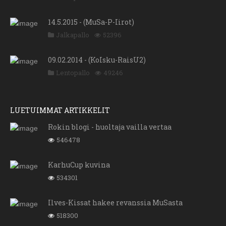
14.5.2015 - (MuSa-P-Iirot)
Jalkapallo
52396
09.02.2014 - (KoIsku-RaisU2)
Lentopallo
49246
LUETUIMMAT ARTIKKELIT
Rokin blogi - huoltaja vailla vertaa
546478
KarhuCup kuvina
534301
Ilves-Kissat hakee revanssia MuSasta
518300