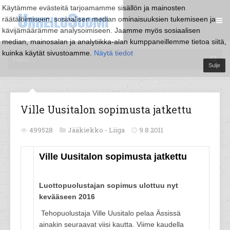
Käytämme evästeitä tarjoamamme sisällön ja mainosten
räätälöimiseen, sosiaalisen median ominaisuuksien tukemiseen ja
kävijämäärämme analysoimiseen. Jaamme myös sosiaalisen
median, mainosalan ja analytiikka-alan kumppaneillemme tietoa siitä,
kuinka käytät sivustoamme.
Näytä tiedot
Sulje
Ville Uusitalon sopimusta jatkettu
499528
Jääkiekko -
Liiga
9.8.2011
Ville Uusitalon sopimusta jatkettu
Luottopuolustajan sopimus ulottuu nyt
kevääseen 2016
Tehopuolustaja Ville Uusitalo pelaa Ässissä
ainakin seuraavat viisi kautta. Viime kaudella