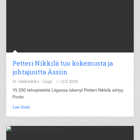
Petteri Nikkilä tuo kokemusta ja
johtajuutta Ässiin
Jääkiekko -
Liiga
12.5.2026
Yli 200 tehopistettä Liigassa iskenyt Petteri Nikkilä siirtyy
Poriin.
Lue lisää