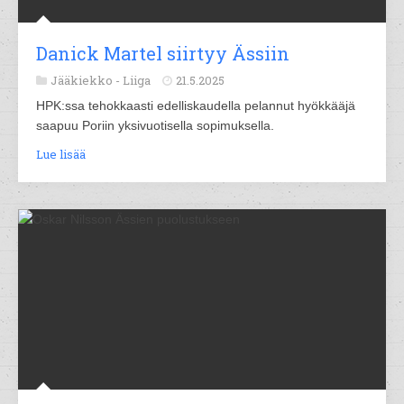
Danick Martel siirtyy Ässiin
Jääkiekko -
Liiga
21.5.2025
HPK:ssa tehokkaasti edelliskaudella pelannut hyökkääjä
saapuu Poriin yksivuotisella sopimuksella.
Lue lisää