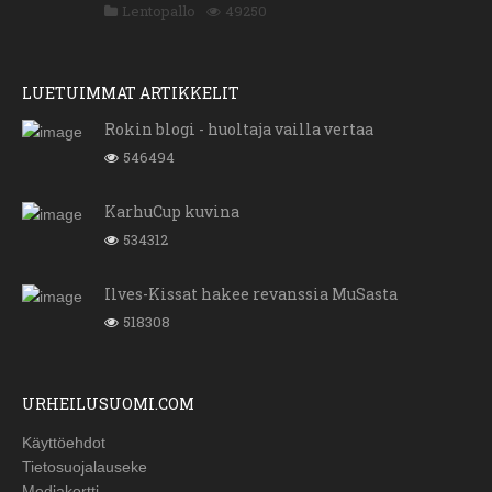
Lentopallo
49250
LUETUIMMAT ARTIKKELIT
Rokin blogi - huoltaja vailla vertaa
546494
KarhuCup kuvina
534312
Ilves-Kissat hakee revanssia MuSasta
518308
URHEILUSUOMI.COM
Käyttöehdot
Tietosuojalauseke
Mediakortti