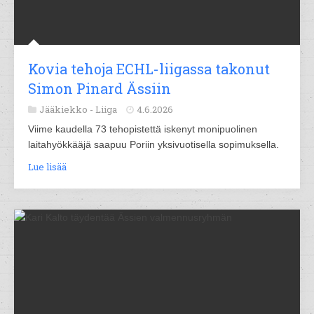
Kovia tehoja ECHL-liigassa takonut
Simon Pinard Ässiin
Jääkiekko -
Liiga
4.6.2026
Viime kaudella 73 tehopistettä iskenyt monipuolinen
laitahyökkääjä saapuu Poriin yksivuotisella sopimuksella.
Lue lisää