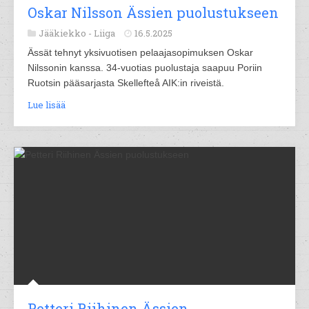
Oskar Nilsson Ässien puolustukseen
Jääkiekko -
Liiga
16.5.2025
Ässät tehnyt yksivuotisen pelaajasopimuksen Oskar
Nilssonin kanssa. 34-vuotias puolustaja saapuu Poriin
Ruotsin pääsarjasta Skellefteå AIK:in riveistä.
Lue lisää
Petteri Riihinen Ässien