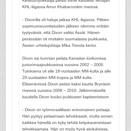
Keskushyökkääjä pelasi viime kaudella Venäjän
KHL-liigassa Amur Khabarovskin riveissä.
- Dixonilla oli haluja jatkaa KHL-liigassa. Pitkien
sopimusneuvotteluiden jälkeen olemme erittäin
tyytyväisiä, että Dixon valitsi Ässät. Hänen
perässään oli muitakin suomalaisia joukkueita,
Ässien urheilujohtaja Mika Toivola kertoi.
Dixon sai kunnian pelata Kanadan kivikovissa
juniorimaajoukkueissa vuosina 2002 – 2005.
Tuloksena oli alle 18-vuotiaiden MM-kulta ja alle
20-vuotiaiden MM-hopea ja MM-kulta.
Elitserienissä Dixon pelasi kaksi kautta Brynäsin
riveissä vuosina 2008 – 2010. Jälkimmäisellä
kaudella Dixon kuului joukkueen kapteenistoon.
- Dixon on työmoraaliltaan erinomainen pelaaja.
Hän pystyy pelaamaan tehokkaasti, mutta ennen
kaikkea hänellä on kyky tehdä ketjukavereistaan
tehokkaampia. Hän on myös hyvä aloituksissa,