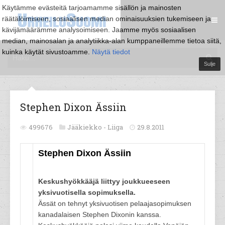
Käytämme evästeitä tarjoamamme sisällön ja mainosten
räätälöimiseen, sosiaalisen median ominaisuuksien tukemiseen ja
kävijämäärämme analysoimiseen. Jaamme myös sosiaalisen
median, mainosalan ja analytiikka-alan kumppaneillemme tietoa siitä,
kuinka käytät sivustoamme.
Näytä tiedot
Sulje
Stephen Dixon Ässiin
499676
Jääkiekko -
Liiga
29.8.2011
Stephen Dixon Ässiin
Keskushyökkääjä liittyy joukkueeseen
yksivuotisella sopimuksella.
Ässät on tehnyt yksivuotisen pelaajasopimuksen
kanadalaisen Stephen Dixonin kanssa.