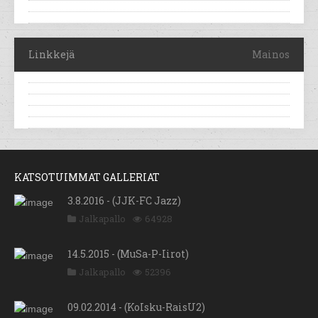
Linkkejä
Mainos
KATSOTUIMMAT GALLERIAT
3.8.2016 - (JJK-FC Jazz)
Jalkapallo
64928
14.5.2015 - (MuSa-P-Iirot)
Jalkapallo
52396
09.02.2014 - (KoIsku-RaisU2)