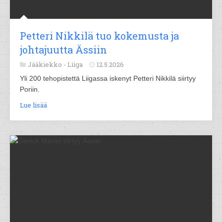
Petteri Nikkilä tuo kokemusta ja
johtajuutta Ässiin
Jääkiekko -
Liiga
12.5.2026
Yli 200 tehopistettä Liigassa iskenyt Petteri Nikkilä siirtyy
Poriin.
Lue lisää