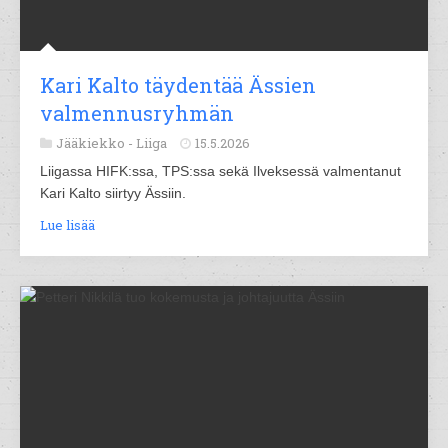
Kari Kalto täydentää Ässien
valmennusryhmän
Jääkiekko -
Liiga
15.5.2026
Liigassa HIFK:ssa, TPS:ssa sekä Ilveksessä valmentanut
Kari Kalto siirtyy Ässiin.
Lue lisää