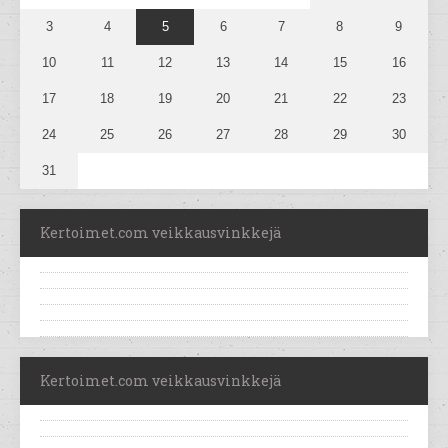
3
4
5
6
7
8
9
10
11
12
13
14
15
16
17
18
19
20
21
22
23
24
25
26
27
28
29
30
31
Kertoimet.com veikkausvinkkejä
Kertoimet.com veikkausvinkkejä