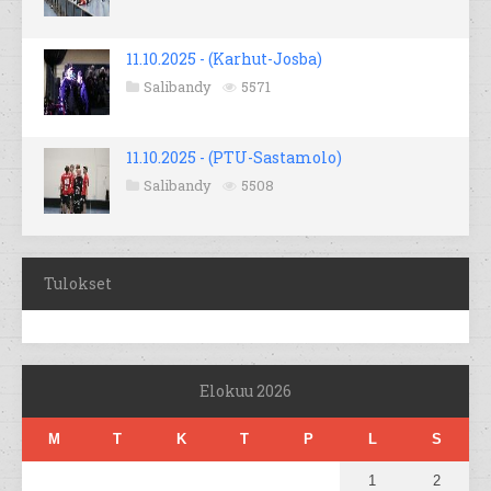
11.10.2025 - (Karhut-Josba)
Salibandy
5571
11.10.2025 - (PTU-Sastamolo)
Salibandy
5508
Tulokset
Elokuu 2026
M
T
K
T
P
L
S
1
2