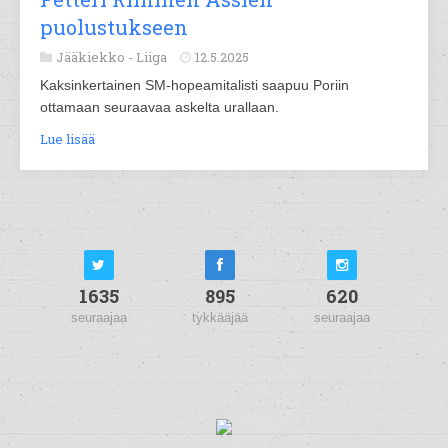
puolustukseen
Jääkiekko -
Liiga
12.5.2025
Kaksinkertainen SM-hopeamitalisti saapuu Poriin
ottamaan seuraavaa askelta urallaan.
Lue lisää
1635
895
620
seuraajaa
tykkääjää
seuraajaa