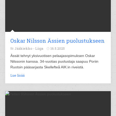
Oskar Nilsson Ässien puolustukseen
Jääkiekko -
Liiga
16.5.2025
Ässät tehnyt yksivuotisen pelaajasopimuksen Oskar
Nilssonin kanssa. 34-vuotias puolustaja saapuu Poriin
Ruotsin pääsarjasta Skellefteå AIK:in riveistä.
Lue lisää