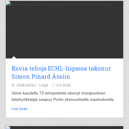
Kovia tehoja ECHL-liigassa takonut
Simon Pinard Ässiin
Jääkiekko -
Liiga
4.6.2026
Viime kaudella 73 tehopistettä iskenyt monipuolinen
laitahyökkääjä saapuu Poriin yksivuotisella sopimuksella.
Lue lisää