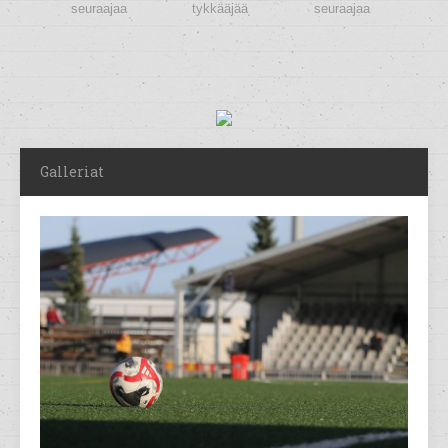
seuraajaa
tykkääjää
seuraajaa
Galleriat