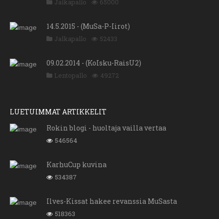
Jalkapallo
65000
14.5.2015 - (MuSa-P-Iirot)
Jalkapallo
52433
09.02.2014 - (KoIsku-RaisU2)
Lentopallo
49272
LUETUIMMAT ARTIKKELIT
Rokin blogi - huoltaja vailla vertaa
546564
KarhuCup kuvina
534387
Ilves-Kissat hakee revanssia MuSasta
518363