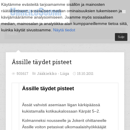
Käytämme evästeitä tarjoamamme sisällön ja mainosten
räätälöimiseen, sosiaalisen median ominaisuuksien tukemiseen ja
kävijämäärämme analysoimiseen. Jaamme myös sosiaalisen
median, mainosalan ja analytiikka-alan kumppaneillemme tietoa siitä,
kuinka käytät sivustoamme.
Näytä tiedot
Sulje
Ässille täydet pisteet
501617
Jääkiekko -
Liiga
15.10.2011
Ässille täydet pisteet
Ässät vahvisti asemiaan liigan kärkipäässä
kukistamalla kotikaukalossaan Kärpät 5–2.
Kolmanneksi nousseelle ja Jokerit ohittaneelle
Ässille voiton petasivat ulkomaalaishyökkääjät