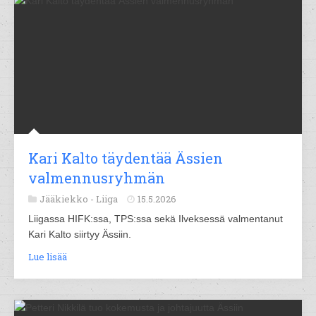
Kari Kalto täydentää Ässien
valmennusryhmän
Jääkiekko -
Liiga
15.5.2026
Liigassa HIFK:ssa, TPS:ssa sekä Ilveksessä valmentanut
Kari Kalto siirtyy Ässiin.
Lue lisää