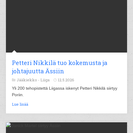
Petteri Nikkilä tuo kokemusta ja
johtajuutta Ässiin
Jääkiekko -
Liiga
12.5.2026
Yli 200 tehopistettä Liigassa iskenyt Petteri Nikkilä siirtyy
Poriin.
Lue lisää