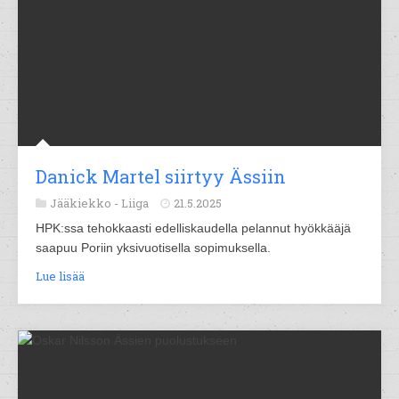
Danick Martel siirtyy Ässiin
Jääkiekko -
Liiga
21.5.2025
HPK:ssa tehokkaasti edelliskaudella pelannut hyökkääjä
saapuu Poriin yksivuotisella sopimuksella.
Lue lisää