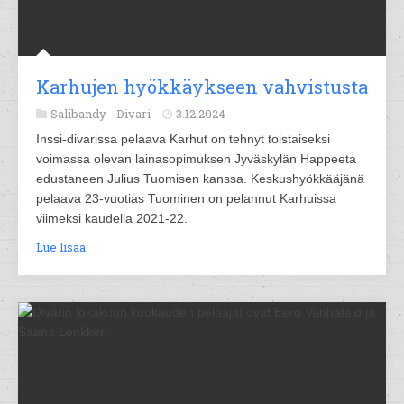
Karhujen hyökkäykseen vahvistusta
Salibandy -
Divari
3.12.2024
Inssi-divarissa pelaava Karhut on tehnyt toistaiseksi
voimassa olevan lainasopimuksen Jyväskylän Happeeta
edustaneen Julius Tuomisen kanssa. Keskushyökkääjänä
pelaava 23-vuotias Tuominen on pelannut Karhuissa
viimeksi kaudella 2021-22.
Lue lisää