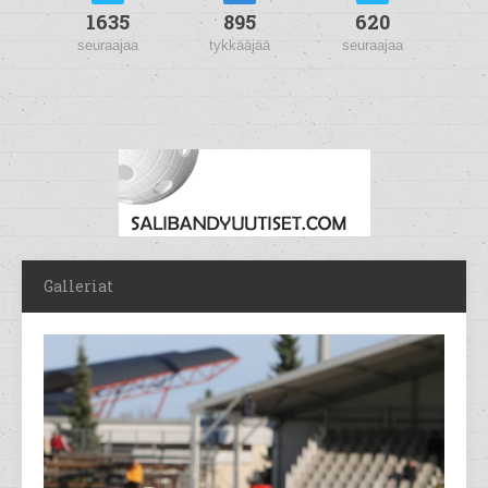
1635
895
620
seuraajaa
tykkääjää
seuraajaa
Galleriat