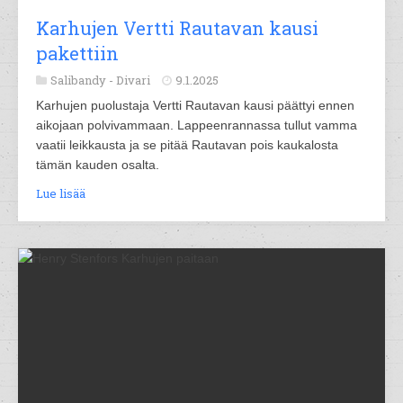
Karhujen Vertti Rautavan kausi
pakettiin
Salibandy -
Divari
9.1.2025
Karhujen puolustaja Vertti Rautavan kausi päättyi ennen
aikojaan polvivammaan. Lappeenrannassa tullut vamma
vaatii leikkausta ja se pitää Rautavan pois kaukalosta
tämän kauden osalta.
Lue lisää