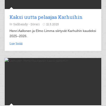
Kaksi uutta pelaajaa Karhuihin
Salibandy -
Divari
21.5.2025
Henri Aallonen ja Elmo Limma siirtyvät Karhuihin kaudeksi
2025–2026.
Lue lisää