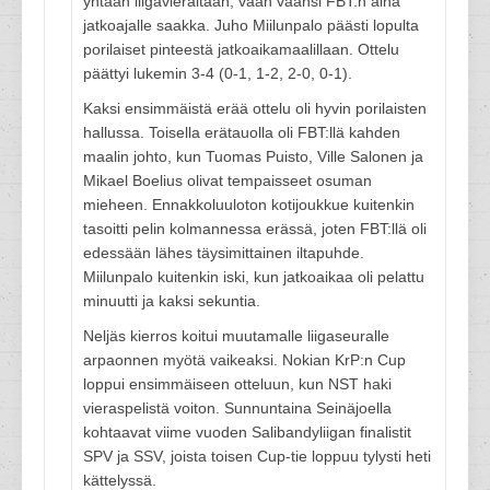
yhtään liigavieraitaan, vaan väänsi FBT:n aina
jatkoajalle saakka. Juho Miilunpalo päästi lopulta
porilaiset pinteestä jatkoaikamaalillaan. Ottelu
päättyi lukemin 3-4 (0-1, 1-2, 2-0, 0-1).
Kaksi ensimmäistä erää ottelu oli hyvin porilaisten
hallussa. Toisella erätauolla oli FBT:llä kahden
maalin johto, kun Tuomas Puisto, Ville Salonen ja
Mikael Boelius olivat tempaisseet osuman
mieheen. Ennakkoluuloton kotijoukkue kuitenkin
tasoitti pelin kolmannessa erässä, joten FBT:llä oli
edessään lähes täysimittainen iltapuhde.
Miilunpalo kuitenkin iski, kun jatkoaikaa oli pelattu
minuutti ja kaksi sekuntia.
Neljäs kierros koitui muutamalle liigaseuralle
arpaonnen myötä vaikeaksi. Nokian KrP:n Cup
loppui ensimmäiseen otteluun, kun NST haki
vieraspelistä voiton. Sunnuntaina Seinäjoella
kohtaavat viime vuoden Salibandyliigan finalistit
SPV ja SSV, joista toisen Cup-tie loppuu tylysti heti
kättelyssä.