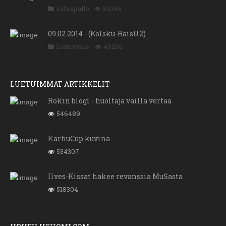
Jalkapallo
52396
09.02.2014 - (KoIsku-RaisU2)
Lentopallo
49250
LUETUIMMAT ARTIKKELIT
Rokin blogi - huoltaja vailla vertaa
546489
KarhuCup kuvina
534307
Ilves-Kissat hakee revanssia MuSasta
518304