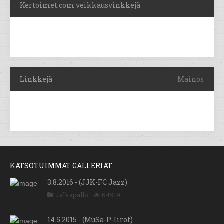
Kertoimet.com veikkausvinkkejä
Linkkejä
Mainos
KATSOTUIMMAT GALLERIAT
3.8.2016 - (JJK-FC Jazz)
Jalkapallo
64919
14.5.2015 - (MuSa-P-Iirot)