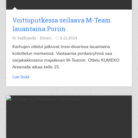
Voittoputkessa seilaava M-Team
lauantaina Poriin
Salibandy -
Divari
6.12.2024
Karhujen ottelut jatkuvat Inssi-divarissa lauantaina
kotiottelun merkeissä. Vastaansa porilaisryhmä saa
sarjakakkosena majailevan M-Teamin. Ottelu KUMEKO
Areenalla alkaa kello 15.
Lue lisää