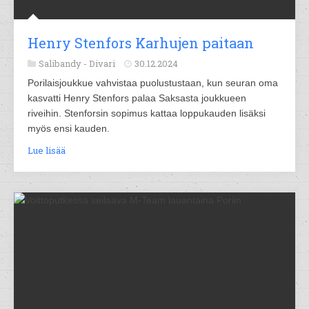
Henry Stenfors Karhujen paitaan
Salibandy -
Divari
30.12.2024
Porilaisjoukkue vahvistaa puolustustaan, kun seuran oma
kasvatti Henry Stenfors palaa Saksasta joukkueen
riveihin. Stenforsin sopimus kattaa loppukauden lisäksi
myös ensi kauden.
Lue lisää