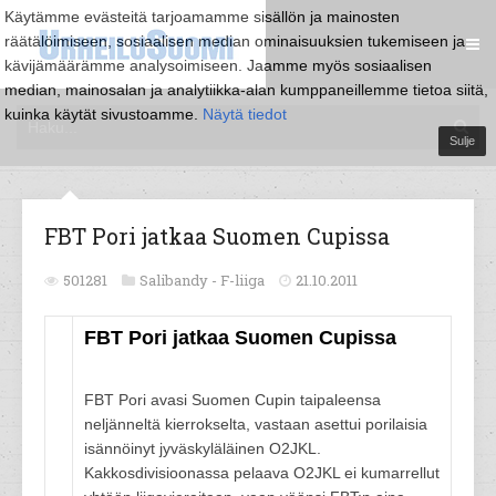
Käytämme evästeitä tarjoamamme sisällön ja mainosten
räätälöimiseen, sosiaalisen median ominaisuuksien tukemiseen ja
kävijämäärämme analysoimiseen. Jaamme myös sosiaalisen
median, mainosalan ja analytiikka-alan kumppaneillemme tietoa siitä,
kuinka käytät sivustoamme.
Näytä tiedot
Sulje
FBT Pori jatkaa Suomen Cupissa
501281
Salibandy -
F-liiga
21.10.2011
FBT Pori jatkaa Suomen Cupissa
FBT Pori avasi Suomen Cupin taipaleensa
neljänneltä kierrokselta, vastaan asettui porilaisia
isännöinyt jyväskyläläinen O2JKL.
Kakkosdivisioonassa pelaava O2JKL ei kumarrellut