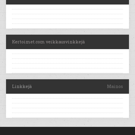
Kertoimet.com veikkausvinkkejä
Linkkejä
Mainos