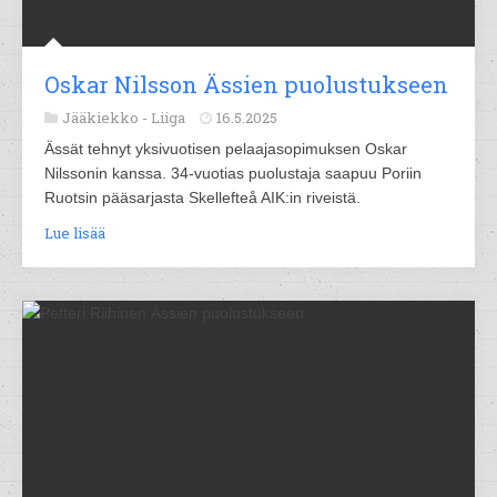
Oskar Nilsson Ässien puolustukseen
Jääkiekko -
Liiga
16.5.2025
Ässät tehnyt yksivuotisen pelaajasopimuksen Oskar
Nilssonin kanssa. 34-vuotias puolustaja saapuu Poriin
Ruotsin pääsarjasta Skellefteå AIK:in riveistä.
Lue lisää