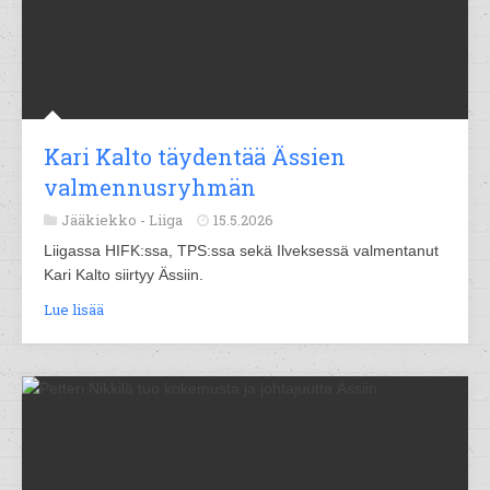
Kari Kalto täydentää Ässien
valmennusryhmän
Jääkiekko -
Liiga
15.5.2026
Liigassa HIFK:ssa, TPS:ssa sekä Ilveksessä valmentanut
Kari Kalto siirtyy Ässiin.
Lue lisää