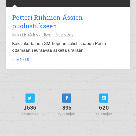
Petteri Riihinen Ässien
puolustukseen
Jääkiekko -
Liiga
12.5.2025
Kaksinkertainen SM-hopeamitalisti saapuu Poriin
ottamaan seuraavaa askelta urallaan.
Lue lisää
1635
895
620
seuraajaa
tykkääjää
seuraajaa