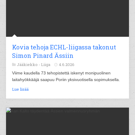
Kovia tehoja ECHL-liigassa takonut
Simon Pinard Ässiin
Jääkiekko -
Liiga
4.6.2026
Viime kaudella 73 tehopistettä iskenyt monipuolinen
laitahyökkääjä saapuu Poriin yksivuotisella sopimuksella.
Lue lisää