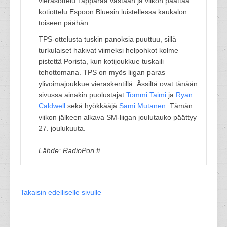
vierasottelu Tapparaa vastaan ja viikon päättää
kotiottelu Espoon Bluesin luistellessa kaukalon
toiseen päähän.
TPS-ottelusta tuskin panoksia puuttuu, sillä
turkulaiset hakivat viimeksi helpohkot kolme
pistettä Porista, kun kotijoukkue tuskaili
tehottomana. TPS on myös liigan paras
ylivoimajoukkue vieraskentillä. Ässiltä ovat tänään
sivussa ainakin puolustajat
Tommi Taimi
ja
Ryan
Caldwell
sekä hyökkääjä
Sami Mutanen
. Tämän
viikon jälkeen alkava SM-liigan joulutauko päättyy
27. joulukuuta.
Lähde: RadioPori.fi
Takaisin edelliselle sivulle