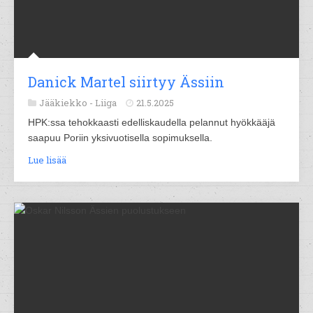
Danick Martel siirtyy Ässiin
Jääkiekko -
Liiga
21.5.2025
HPK:ssa tehokkaasti edelliskaudella pelannut hyökkääjä
saapuu Poriin yksivuotisella sopimuksella.
Lue lisää