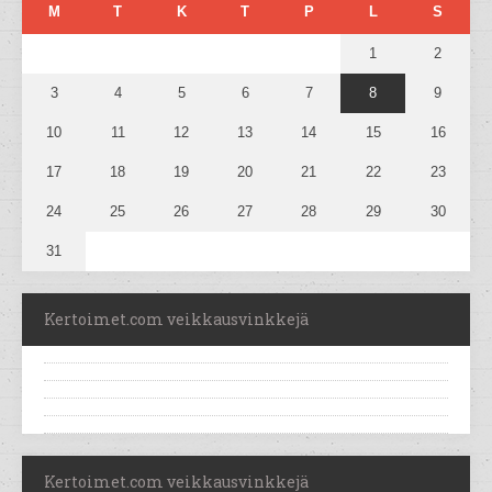
M
T
K
T
P
L
S
1
2
3
4
5
6
7
8
9
10
11
12
13
14
15
16
17
18
19
20
21
22
23
24
25
26
27
28
29
30
31
Kertoimet.com veikkausvinkkejä
Kertoimet.com veikkausvinkkejä