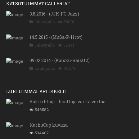
KATSOTUIMMAT GALLERIAT
3.8.2016 - (JJK-FC Jazz)
Jalkapallo
65001
14.5.2015 - (MuSa-P-Iirot)
Jalkapallo
52441
09.02.2014 - (KoIsku-RaisU2)
Lentopallo
49278
LUETUIMMAT ARTIKKELIT
Rokin blogi - huoltaja vailla vertaa
546582
KarhuCup kuvina
534402