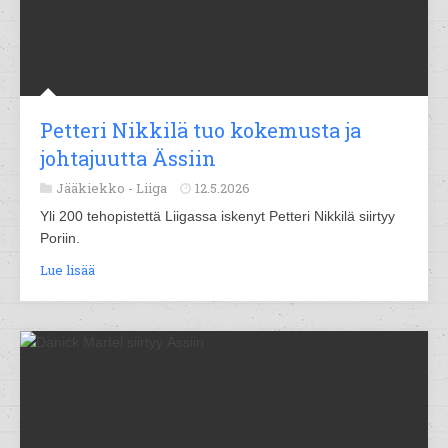
Petteri Nikkilä tuo kokemusta ja
johtajuutta Ässiin
Jääkiekko -
Liiga
12.5.2026
Yli 200 tehopistettä Liigassa iskenyt Petteri Nikkilä siirtyy
Poriin.
Lue lisää