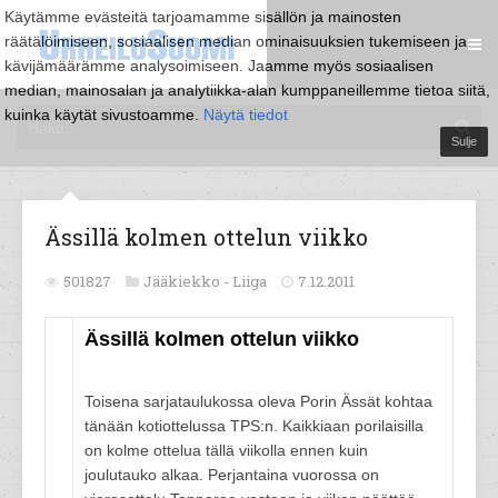
Käytämme evästeitä tarjoamamme sisällön ja mainosten
räätälöimiseen, sosiaalisen median ominaisuuksien tukemiseen ja
kävijämäärämme analysoimiseen. Jaamme myös sosiaalisen
median, mainosalan ja analytiikka-alan kumppaneillemme tietoa siitä,
kuinka käytät sivustoamme.
Näytä tiedot
Sulje
Ässillä kolmen ottelun viikko
501827
Jääkiekko -
Liiga
7.12.2011
Ässillä kolmen ottelun viikko
Toisena sarjataulukossa oleva Porin Ässät kohtaa
tänään kotiottelussa TPS:n. Kaikkiaan porilaisilla
on kolme ottelua tällä viikolla ennen kuin
joulutauko alkaa. Perjantaina vuorossa on