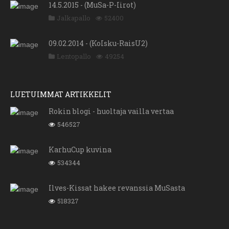
14.5.2015 - (MuSa-P-Iirot)
Jalkapallo
52400
09.02.2014 - (KoIsku-RaisU2)
Lentopallo
49254
LUETUIMMAT ARTIKKELIT
Rokin blogi - huoltaja vailla vertaa
546527
KarhuCup kuvina
534344
Ilves-Kissat hakee revanssia MuSasta
518327