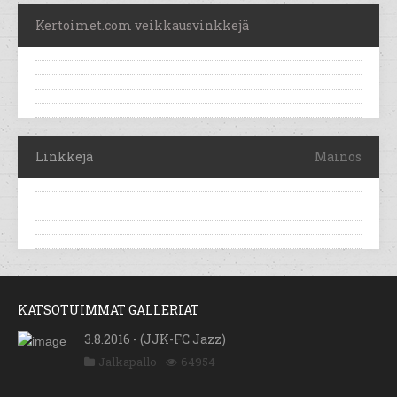
Kertoimet.com veikkausvinkkejä
Linkkejä
Mainos
KATSOTUIMMAT GALLERIAT
3.8.2016 - (JJK-FC Jazz)
Jalkapallo
64954