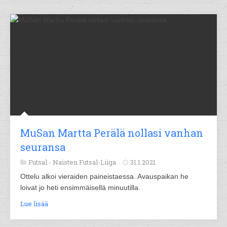
MuSan Martta Perälä nollasi vanhan
seuransa
Futsal -
Naisten Futsal-Liiga
31.1.2021
Ottelu alkoi vieraiden paineistaessa. Avauspaikan he
loivat jo heti ensimmäisellä minuutilla.
Lue lisää