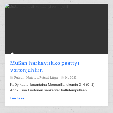
MuSan härkäviikko päättyi
voitonjuhliin
Futsal -
Naisten Futsal-Liiga
9.1.2021
KaDy kaatui lauantaina Monnarilla lukemin 2–4 (0–1).
Anni-Eliina Luotonen sankaritar hattutempullaan.
Lue lisää