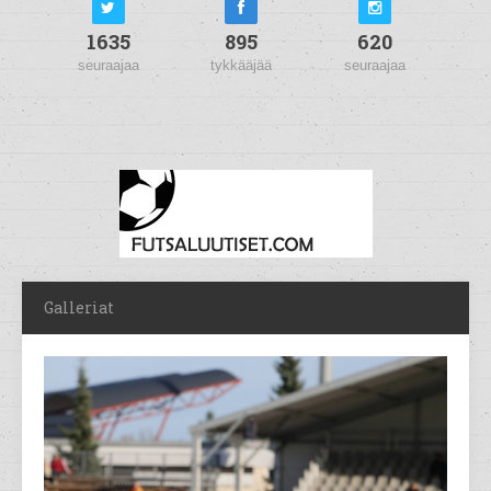
1635
895
620
seuraajaa
tykkääjää
seuraajaa
Galleriat