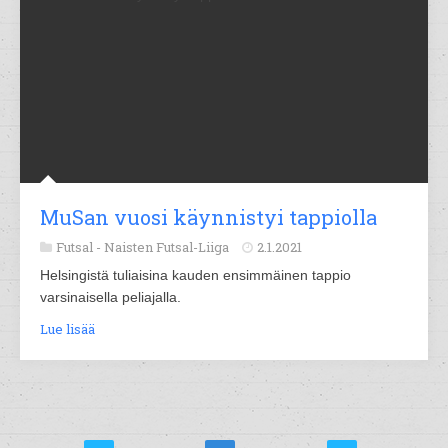
MuSan vuosi käynnistyi tappiolla
Futsal -
Naisten Futsal-Liiga
2.1.2021
Helsingistä tuliaisina kauden ensimmäinen tappio
varsinaisella peliajalla.
Lue lisää