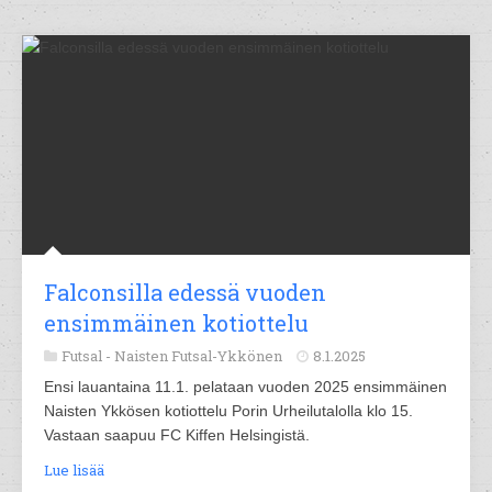
Falconsilla edessä vuoden
ensimmäinen kotiottelu
Futsal -
Naisten Futsal-Ykkönen
8.1.2025
Ensi lauantaina 11.1. pelataan vuoden 2025 ensimmäinen
Naisten Ykkösen kotiottelu Porin Urheilutalolla klo 15.
Vastaan saapuu FC Kiffen Helsingistä.
Lue lisää