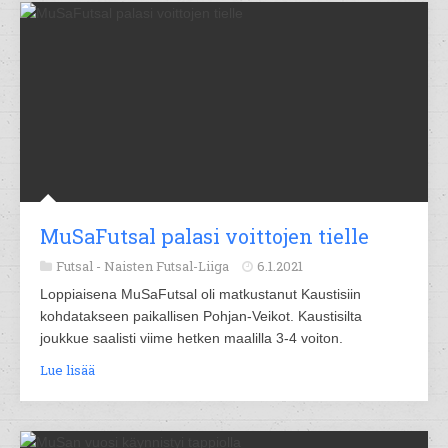
MuSaFutsal palasi voittojen tielle
Futsal -
Naisten Futsal-Liiga
6.1.2021
Loppiaisena MuSaFutsal oli matkustanut Kaustisiin
kohdatakseen paikallisen Pohjan-Veikot. Kaustisilta
joukkue saalisti viime hetken maalilla 3-4 voiton.
Lue lisää