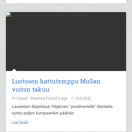
Luotosen hattutemppu MuSan
voiton takuu
Futsal -
Naisten Futsal-Liiga
13.2.2021
Lauantain iltapelissä Ylöjärven ”postimerkillä” tilanteita
syntyi paljon kumpaankin päähän.
Lue lisää