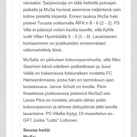
vieraaksi. Sarjanousija on tällä hetkellä putoajan
paikalla ja MuSa hyvissä asemissa neljäntenä vain
kolme pistettä kärjestä. Ennen taukoa MuSa haki
pisteet Turusta voittamalla ÅIFK:n 8 - 6 (2 - 2). PS
Villa ei päässyt voiton kautta tauolle, sillä KylVe
voitti Villan Hyvinkäällä 5 - 3 (1 - 3). Lauantainen
kohtaaminen on joukkueiden ensimmäisen
välienselvittely ikinä.
MuSalla on pikkuisen kokoonpanohuolia, sillä Niko
Saarinen kärsii edelleen pelikieltoaan ja Jussi
Välilä on hakemassa futisuralleen nostetta FC
Hämeenlinnasta, jossa hän on tammikuun ajan
testattavana. Janne Schütt on lomilla. Piirin
finaaleissa joukkueessa pelannut MuSa2:sen
Lasse Piira on nostettu ainakin tähän peliin
kokoonpanoon ja tehnee debyyttinsä tällä tasolla
lauantaina. PS Villalta löytyy 19 maaottelun ex-
GFT Jukka "Lotto" Lottonen.
Seuraa heitä:
MuSa: