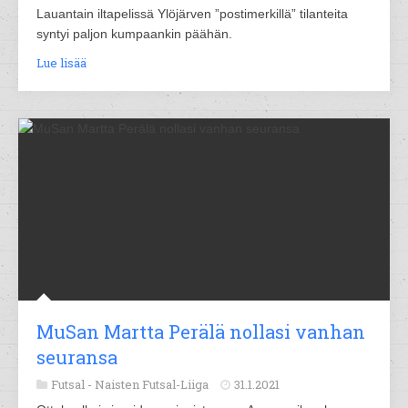
Lauantain iltapelissä Ylöjärven ”postimerkillä” tilanteita
syntyi paljon kumpaankin päähän.
Lue lisää
MuSan Martta Perälä nollasi vanhan
seuransa
Futsal -
Naisten Futsal-Liiga
31.1.2021