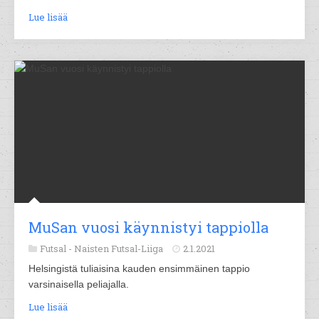
Lue lisää
MuSan vuosi käynnistyi tappiolla
Futsal -
Naisten Futsal-Liiga
2.1.2021
Helsingistä tuliaisina kauden ensimmäinen tappio
varsinaisella peliajalla.
Lue lisää