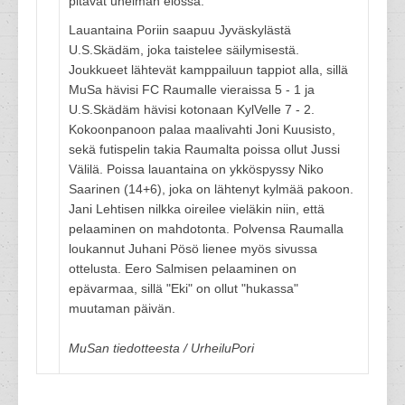
pitävät unelman elossa.
Lauantaina Poriin saapuu Jyväskylästä
U.S.Skädäm, joka taistelee säilymisestä.
Joukkueet lähtevät kamppailuun tappiot alla, sillä
MuSa hävisi FC Raumalle vieraissa 5 - 1 ja
U.S.Skädäm hävisi kotonaan KylVelle 7 - 2.
Kokoonpanoon palaa maalivahti Joni Kuusisto,
sekä futispelin takia Raumalta poissa ollut Jussi
Välilä. Poissa lauantaina on ykköspyssy Niko
Saarinen (14+6), joka on lähtenyt kylmää pakoon.
Jani Lehtisen nilkka oireilee vieläkin niin, että
pelaaminen on mahdotonta. Polvensa Raumalla
loukannut Juhani Pösö lienee myös sivussa
ottelusta. Eero Salmisen pelaaminen on
epävarmaa, sillä "Eki" on ollut "hukassa"
muutaman päivän.
MuSan tiedotteesta / UrheiluPori