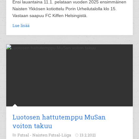
Ensi lauantaina 11.1. pelataan vuoden 2025 ensimmäinen
Naisten Ykkösen kotiottelu Porin Urheilutalolla klo 15.
Vastaan saapuu FC Kiffen Helsingistä.
Lue lisää
Luotosen hattutemppu MuSan
voiton takuu
Futsal -
Naisten Futsal-Liiga
13.2.2021