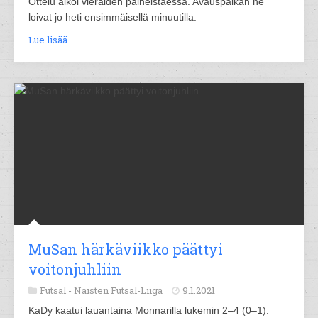
Ottelu alkoi vieraiden paineistaessa. Avauspaikan he
loivat jo heti ensimmäisellä minuutilla.
Lue lisää
MuSan härkäviikko päättyi
voitonjuhliin
Futsal -
Naisten Futsal-Liiga
9.1.2021
KaDy kaatui lauantaina Monnarilla lukemin 2–4 (0–1).