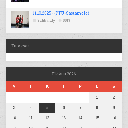
11.10.2025 - (PTU-Sastamolo)
Salibandy
5513
Tulokset
Elokuu 2026
M
T
K
T
P
L
S
1
2
3
4
5
6
7
8
9
10
11
12
13
14
15
16