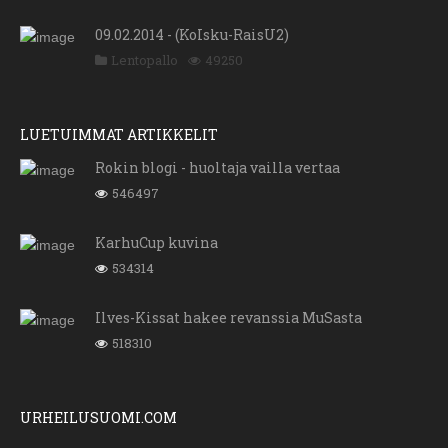
09.02.2014 - (KoIsku-RaisU2)
Lentopallo
49250
LUETUIMMAT ARTIKKELIT
Rokin blogi - huoltaja vailla vertaa
546497
KarhuCup kuvina
534314
Ilves-Kissat hakee revanssia MuSasta
518310
URHEILUSUOMI.COM