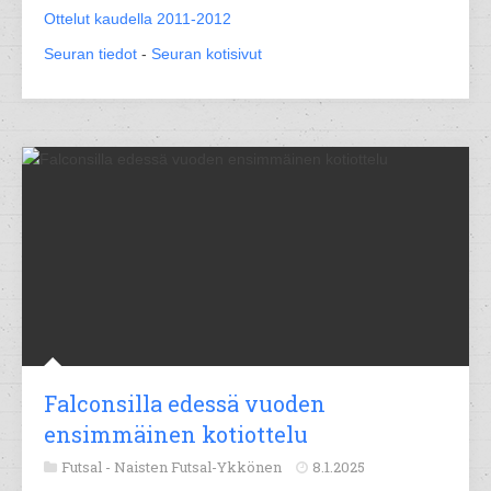
Ottelut kaudella 2011-2012
Seuran tiedot
-
Seuran kotisivut
Falconsilla edessä vuoden
ensimmäinen kotiottelu
Futsal -
Naisten Futsal-Ykkönen
8.1.2025