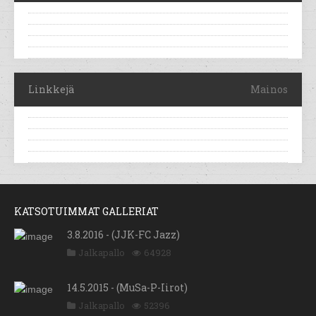
Linkkejä
Mainos
KATSOTUIMMAT GALLERIAT
3.8.2016 - (JJK-FC Jazz)
Jalkapallo
64928
14.5.2015 - (MuSa-P-Iirot)
Jalkapallo
52396