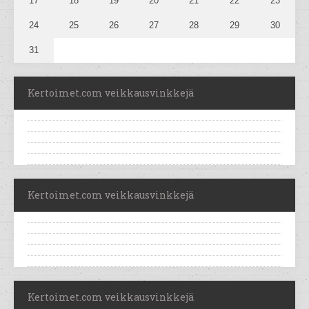
17
18
19
20
21
22
23
24
25
26
27
28
29
30
31
Kertoimet.com veikkausvinkkejä
Kertoimet.com veikkausvinkkejä
Kertoimet.com veikkausvinkkejä