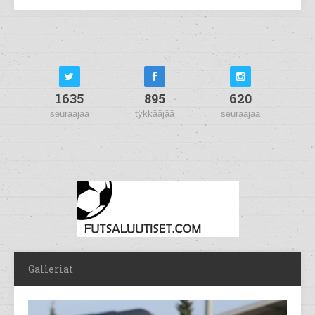
1635
895
620
seuraajaa
tykkääjää
seuraajaa
Galleriat