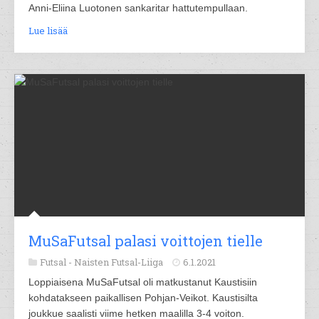
Anni-Eliina Luotonen sankaritar hattutempullaan.
Lue lisää
MuSaFutsal palasi voittojen tielle
Futsal -
Naisten Futsal-Liiga
6.1.2021
Loppiaisena MuSaFutsal oli matkustanut Kaustisiin
kohdatakseen paikallisen Pohjan-Veikot. Kaustisilta
joukkue saalisti viime hetken maalilla 3-4 voiton.