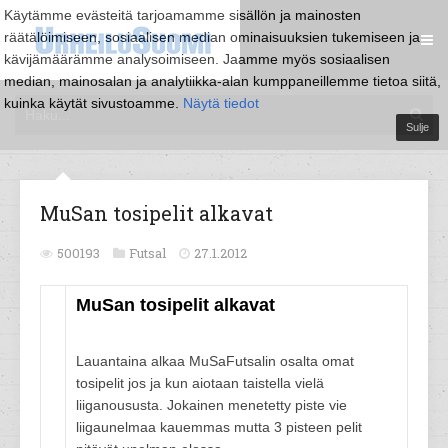
Käytämme evästeitä tarjoamamme sisällön ja mainosten
räätälöimiseen, sosiaalisen median ominaisuuksien tukemiseen ja
kävijämäärämme analysoimiseen. Jaamme myös sosiaalisen
median, mainosalan ja analytiikka-alan kumppaneillemme tietoa siitä,
kuinka käytät sivustoamme.
Näytä tiedot
Sulje
MuSan tosipelit alkavat
500193
Futsal
27.1.2012
MuSan tosipelit alkavat
Lauantaina alkaa MuSaFutsalin osalta omat
tosipelit jos ja kun aiotaan taistella vielä
liiganoususta. Jokainen menetetty piste vie
liigaunelmaa kauemmas mutta 3 pisteen pelit