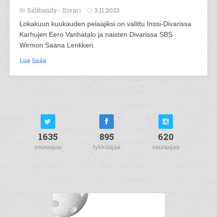
Salibandy -
Divari
3.11.2023
Lokakuun kuukauden pelaajiksi on valittu Inssi-Divarissa
Karhujen Eero Vanhatalo ja naisten Divarissa SBS
Wirmon Saana Lenkkeri.
Lue lisää
1635
895
620
seuraajaa
tykkääjää
seuraajaa