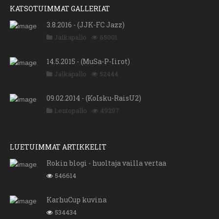
KATSOTUIMMAT GALLERIAT
3.8.2016 - (JJK-FC Jazz)
Jalkapallo
65001
14.5.2015 - (MuSa-P-Iirot)
Jalkapallo
52444
09.02.2014 - (KoIsku-RaisU2)
Lentopallo
49297
LUETUIMMAT ARTIKKELIT
Rokin blogi - huoltaja vailla vertaa
546614
KarhuCup kuvina
534434