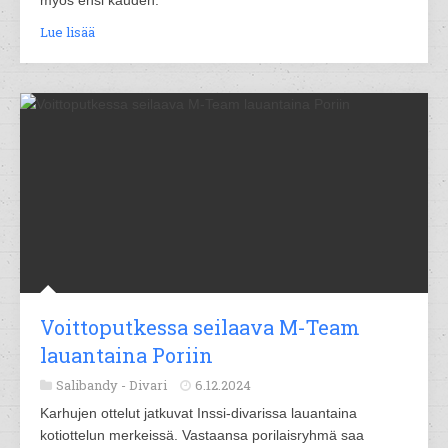
myös ensi kauden.
Lue lisää
Voittoputkessa seilaava M-Team
lauantaina Poriin
Salibandy -
Divari
6.12.2024
Karhujen ottelut jatkuvat Inssi-divarissa lauantaina
kotiottelun merkeissä. Vastaansa porilaisryhmä saa