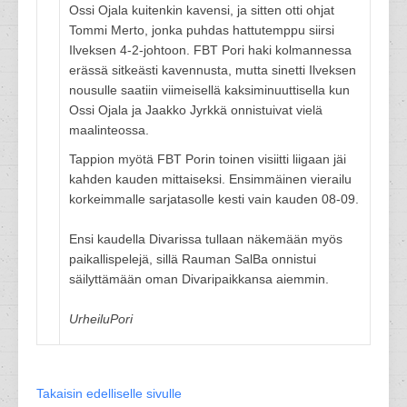
Ossi Ojala kuitenkin kavensi, ja sitten otti ohjat
Tommi Merto, jonka puhdas hattutemppu siirsi
Ilveksen 4-2-johtoon. FBT Pori haki kolmannessa
erässä sitkeästi kavennusta, mutta sinetti Ilveksen
nousulle saatiin viimeisellä kaksiminuuttisella kun
Ossi Ojala ja Jaakko Jyrkkä onnistuivat vielä
maalinteossa.
Tappion myötä FBT Porin toinen visiitti liigaan jäi
kahden kauden mittaiseksi. Ensimmäinen vierailu
korkeimmalle sarjatasolle kesti vain kauden 08-09.
Ensi kaudella Divarissa tullaan näkemään myös
paikallispelejä, sillä Rauman SalBa onnistui
säilyttämään oman Divaripaikkansa aiemmin.
UrheiluPori
Takaisin edelliselle sivulle