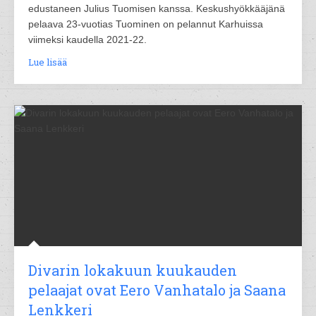
edustaneen Julius Tuomisen kanssa. Keskushyökkääjänä
pelaava 23-vuotias Tuominen on pelannut Karhuissa
viimeksi kaudella 2021-22.
Lue lisää
Divarin lokakuun kuukauden
pelaajat ovat Eero Vanhatalo ja Saana
Lenkkeri