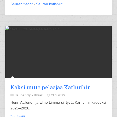
Seuran tiedot
-
Seuran kotisivut
Kaksi uutta pelaajaa Karhuihin
Salibandy -
Divari
21.5.2025
Henri Aallonen ja Elmo Limma siirtyvät Karhuihin kaudeksi
2025–2026.
Lue lisää