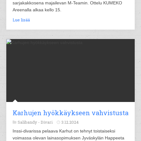
sarjakakkosena majailevan M-Teamin. Ottelu KUMEKO
Areenalla alkaa kello 15.
Lue lisää
Karhujen hyökkäykseen vahvistusta
Salibandy -
Divari
3.12.2024
Inssi-divarissa pelaava Karhut on tehnyt toistaiseksi
voimassa olevan lainasopimuksen Jyväskylän Happeeta