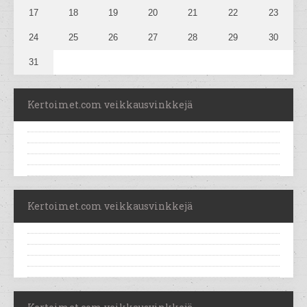
17
18
19
20
21
22
23
24
25
26
27
28
29
30
31
Kertoimet.com veikkausvinkkejä
Kertoimet.com veikkausvinkkejä