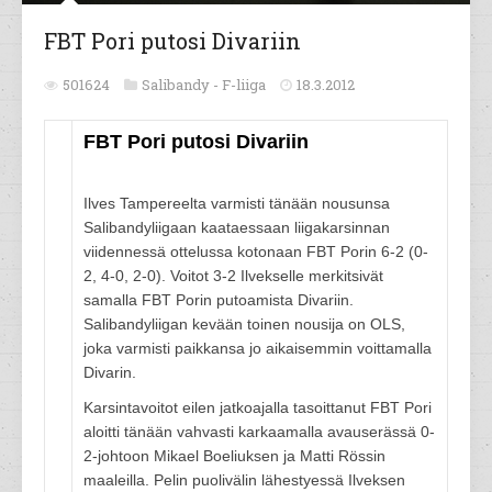
FBT Pori putosi Divariin
501624
Salibandy -
F-liiga
18.3.2012
FBT Pori putosi Divariin
Ilves Tampereelta varmisti tänään nousunsa
Salibandyliigaan kaataessaan liigakarsinnan
viidennessä ottelussa kotonaan FBT Porin 6-2 (0-
2, 4-0, 2-0). Voitot 3-2 Ilvekselle merkitsivät
samalla FBT Porin putoamista Divariin.
Salibandyliigan kevään toinen nousija on OLS,
joka varmisti paikkansa jo aikaisemmin voittamalla
Divarin.
Karsintavoitot eilen jatkoajalla tasoittanut FBT Pori
aloitti tänään vahvasti karkaamalla avauserässä 0-
2-johtoon Mikael Boeliuksen ja Matti Rössin
maaleilla. Pelin puolivälin lähestyessä Ilveksen