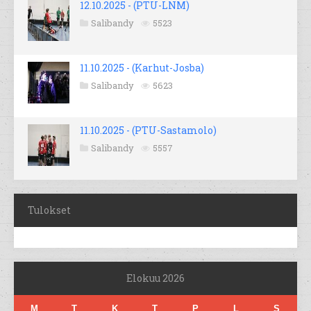
12.10.2025 - (PTU-LNM)
Salibandy
5523
11.10.2025 - (Karhut-Josba)
Salibandy
5623
11.10.2025 - (PTU-Sastamolo)
Salibandy
5557
Tulokset
Elokuu 2026
M
T
K
T
P
L
S