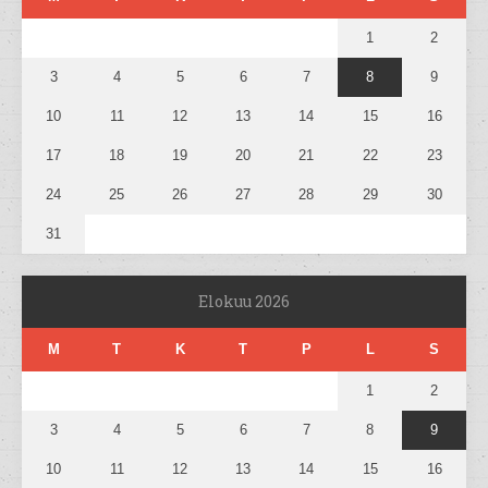
1
2
3
4
5
6
7
8
9
10
11
12
13
14
15
16
17
18
19
20
21
22
23
24
25
26
27
28
29
30
31
Elokuu 2026
M
T
K
T
P
L
S
1
2
3
4
5
6
7
8
9
10
11
12
13
14
15
16