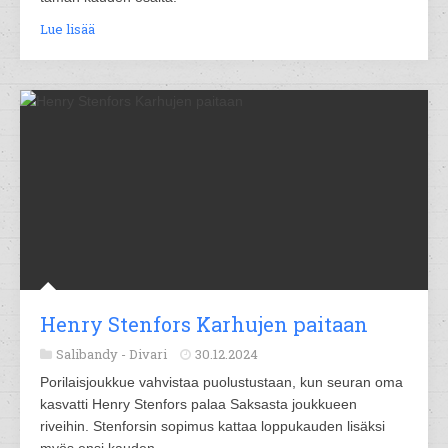
Lue lisää
Henry Stenfors Karhujen paitaan
Salibandy -
Divari
30.12.2024
Porilaisjoukkue vahvistaa puolustustaan, kun seuran oma
kasvatti Henry Stenfors palaa Saksasta joukkueen
riveihin. Stenforsin sopimus kattaa loppukauden lisäksi