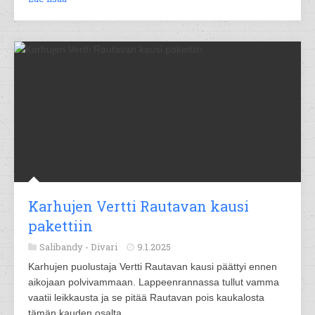
Karhujen Vertti Rautavan kausi
pakettiin
Salibandy -
Divari
9.1.2025
Karhujen puolustaja Vertti Rautavan kausi päättyi ennen
aikojaan polvivammaan. Lappeenrannassa tullut vamma
vaatii leikkausta ja se pitää Rautavan pois kaukalosta
tämän kauden osalta.