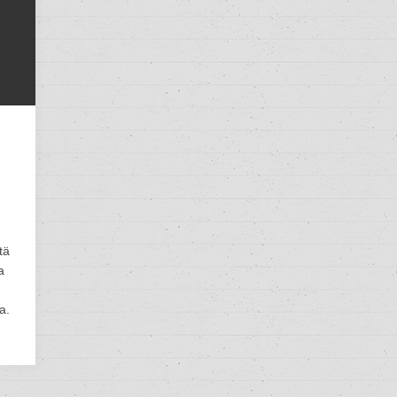
tä
a
a.