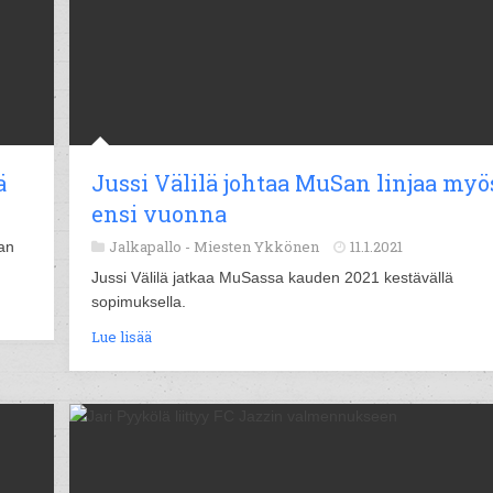
ä
Jussi Välilä johtaa MuSan linjaa myö
ensi vuonna
Jalkapallo -
Miesten Ykkönen
11.1.2021
an
Jussi Välilä jatkaa MuSassa kauden 2021 kestävällä
sopimuksella.
Lue lisää