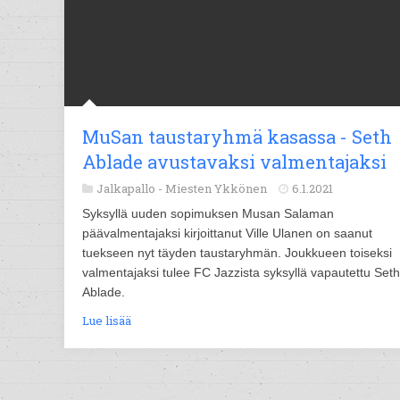
MuSan taustaryhmä kasassa - Seth
Ablade avustavaksi valmentajaksi
Jalkapallo -
Miesten Ykkönen
6.1.2021
Syksyllä uuden sopimuksen Musan Salaman
päävalmentajaksi kirjoittanut Ville Ulanen on saanut
tuekseen nyt täyden taustaryhmän. Joukkueen toiseksi
valmentajaksi tulee FC Jazzista syksyllä vapautettu Seth
Ablade.
Lue lisää