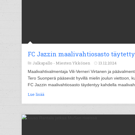
FC Jazzin maalivahtiosasto täytetty
Jalkapallo -
Miesten Ykkönen
13.12.2024
Maalivahtivalmentaja Vili-Verneri Virtanen ja päävalment
Tero Suonperä pääsevät hyvillä mielin joulun viettoon, k
FC Jazzin maalivahtiosasto täydentyy kahdella maalivahd
Lue lisää