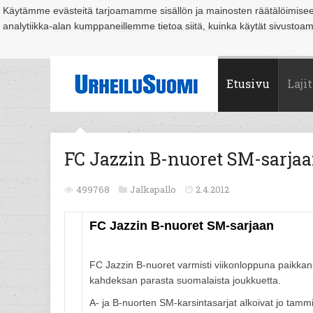
Käytämme evästeitä tarjoamamme sisällön ja mainosten räätälöimise
analytiikka-alan kumppaneillemme tietoa siitä, kuinka käytät sivusto
Suomi
Espoo
Helsinki
Hämeenlinna
Joensuu
Jyväskylä
Kouvo
Etusivu
Lajit
FC Jazzin B-nuoret SM-sarja
499768
Jalkapallo
2.4.2012
FC Jazzin B-nuoret SM-sarjaan
FC Jazzin B-nuoret varmisti viikonloppuna paikka
kahdeksan parasta suomalaista joukkuetta.
A- ja B-nuorten SM-karsintasarjat alkoivat jo tam