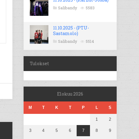
Salibandy
5583
11.10.2025 - (PTU-
Sastamolo)
Salibandy
5514
Tulokset
Elokuu 2026
M
T
K
T
P
L
S
1
2
3
4
5
6
7
8
9