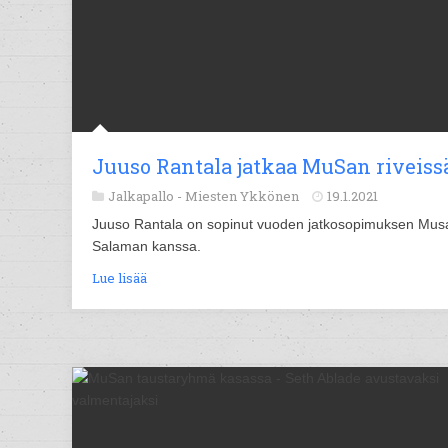
Juuso Rantala jatkaa MuSan riveiss
Jalkapallo -
Miesten Ykkönen
19.1.2021
Juuso Rantala on sopinut vuoden jatkosopimuksen Mus
Salaman kanssa.
Lue lisää