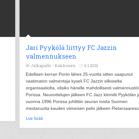
Jari Pyykölä liittyy FC Jazzin
valmennukseen
Jalkapallo -
Kakkonen
6.1.2021
Edellisen kerran Poriin lähes 25-vuotta sitten saapunut
vaatimaton valmentaja kyseli FC Jazzin silloiselta
organisaatiolta, olisiko hänelle mahdollisesti valmennustöi
Porissa. Neuvottelujen jälkeen FC Jazz kiinnitti Pyykölän j
vuonna 1996 Porissa juhlittiin seuran toista Suomen
mestaruutta kauden viimeisen pelin jälkeen Pietarsaaress
Lue lisää