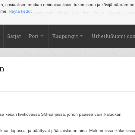
en, sosiaalisen median ominaisuuksien tukemiseen ja kävijämäärämme
amme.
Näytä tiedot
la
Kuopio
Lahti
Lappeenranta
Mikkeli
Oulu
Pori
Rauma
Rovaniemi
Sein
Sarjat
Pori
Kaupungit
UrheiluSuomi.co
an
nsa kesän kivikovassa SM-sarjassa, johon pääsee vain ikäluokan
mikuun lopussa, ja päättyvät pääsiäislauantaina. Molemmissa ikäluokiss