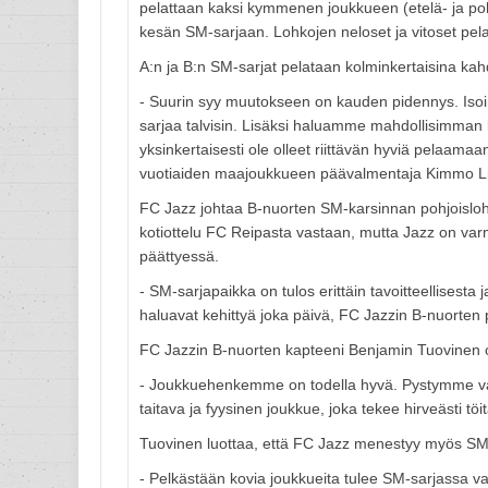
pelattaan kaksi kymmenen joukkueen (etelä- ja pohj
kesän SM-sarjaan. Lohkojen neloset ja vitoset pel
A:n ja B:n SM-sarjat pelataan kolminkertaisina k
- Suurin syy muutokseen on kauden pidennys. Isoim
sarjaa talvisin. Lisäksi haluamme mahdollisimman 
yksinkertaisesti ole olleet riittävän hyviä pelaama
vuotiaiden maajoukkueen päävalmentaja Kimmo L
FC Jazz johtaa B-nuorten SM-karsinnan pohjoislohk
kotiottelu FC Reipasta vastaan, mutta Jazz on va
päättyessä.
- SM-sarjapaikka on tulos erittäin tavoitteellisest
haluavat kehittyä joka päivä, FC Jazzin B-nuorten
FC Jazzin B-nuorten kapteeni Benjamin Tuovinen on
- Joukkuehenkemme on todella hyvä. Pystymme vaati
taitava ja fyysinen joukkue, joka tekee hirveästi tö
Tuovinen luottaa, että FC Jazz menestyy myös SM
- Pelkästään kovia joukkueita tulee SM-sarjassa 