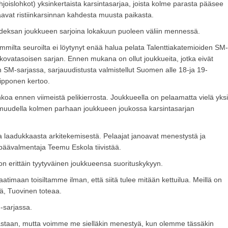
oislohkot) yksinkertaista karsintasarjaa, joista kolme parasta pääsee
aavat ristiinkarsinnan kahdesta muusta paikasta.
ahdeksan joukkueen sarjoina lokakuun puoleen väliin mennessä.
milta seuroilta ei löytynyt enää halua pelata Talenttiakatemioiden SM-
kovatasoisen sarjan. Ennen mukana on ollut joukkueita, jotka eivät
an SM-sarjassa, sarjauudistusta valmistellut Suomen alle 18-ja 19-
ipponen kertoo.
oa ennen viimeistä pelikierrosta. Joukkueella on pelaamatta vielä yksi
rmuudella kolmen parhaan joukkueen joukossa karsintasarjan
a ja laadukkaasta arkitekemisestä. Pelaajat janoavat menestystä ja
 päävalmentaja Teemu Eskola tiivistää.
 erittäin tyytyväinen joukkueensa suorituskykyyn.
maan toisiltamme ilman, että siitä tulee mitään kettuilua. Meillä on
itä, Tuovinen toteaa.
-sarjassa.
vastaan, mutta voimme me sielläkin menestyä, kun olemme tässäkin