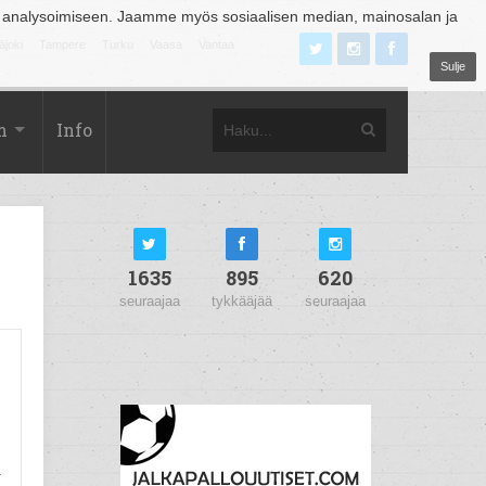
 analysoimiseen. Jaamme myös sosiaalisen median, mainosalan ja
äjoki
Tampere
Turku
Vaasa
Vantaa
Sulje
m
Info
1635
895
620
seuraajaa
tykkääjää
seuraajaa
a