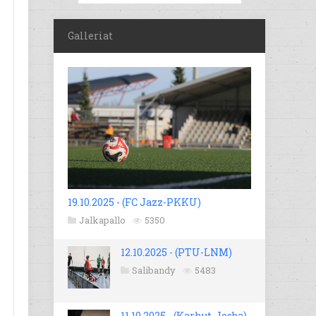
Galleriat
19.10.2025 - (FC Jazz-PKKU)
Jalkapallo
5350
12.10.2025 - (PTU-LNM)
Salibandy
5483
11.10.2025 - (Karhut-Josba)