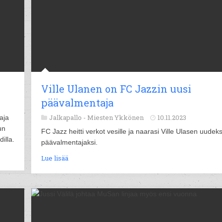
Ville Ulanen on FC Jazzin uusi
päävalmentaja
Jalkapallo -
Miesten Ykkönen
10.11.2023
aja
un
FC Jazz heitti verkot vesille ja naarasi Ville Ulasen uudeks
illa.
päävalmentajaksi.
Lue lisää