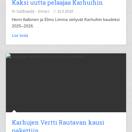
Kaksi uutta pelaajaa Karhuihin
Salibandy -
Divari
21.5.2025
Henri Aallonen ja Elmo Limma siirtyvät Karhuihin kaudeksi
2025–2026.
Lue lisää
Karhujen Vertti Rautavan kausi
pakettiin