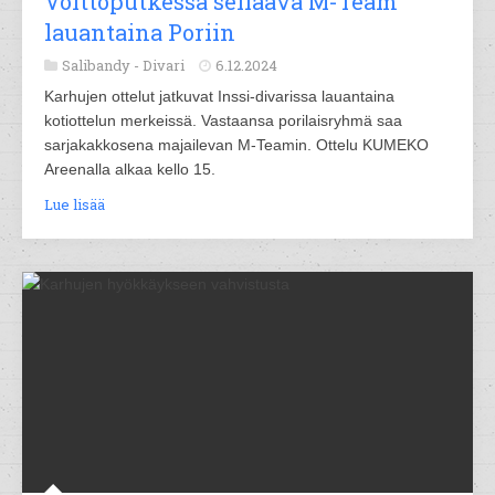
Voittoputkessa seilaava M-Team
lauantaina Poriin
Salibandy -
Divari
6.12.2024
Karhujen ottelut jatkuvat Inssi-divarissa lauantaina
kotiottelun merkeissä. Vastaansa porilaisryhmä saa
sarjakakkosena majailevan M-Teamin. Ottelu KUMEKO
Areenalla alkaa kello 15.
Lue lisää