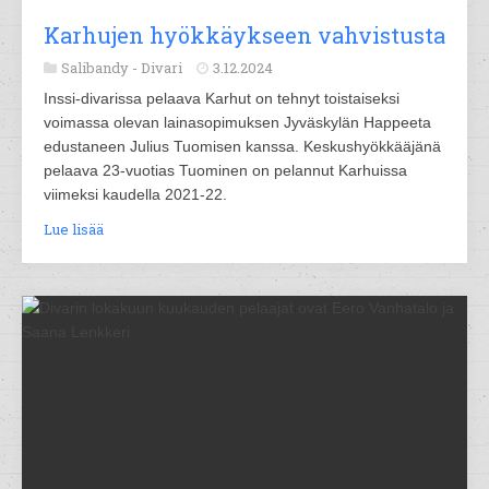
Karhujen hyökkäykseen vahvistusta
Salibandy -
Divari
3.12.2024
Inssi-divarissa pelaava Karhut on tehnyt toistaiseksi
voimassa olevan lainasopimuksen Jyväskylän Happeeta
edustaneen Julius Tuomisen kanssa. Keskushyökkääjänä
pelaava 23-vuotias Tuominen on pelannut Karhuissa
viimeksi kaudella 2021-22.
Lue lisää