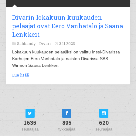
Divarin lokakuun kuukauden
pelaajat ovat Eero Vanhatalo ja Saana
Lenkkeri
Salibandy -
Divari
3.11.2023
Lokakuun kuukauden pelaajiksi on valittu Inssi-Divarissa
Karhujen Eero Vanhatalo ja naisten Divarissa SBS
Wirmon Saana Lenkkeri.
Lue lisää
1635
895
620
seuraajaa
tykkääjää
seuraajaa