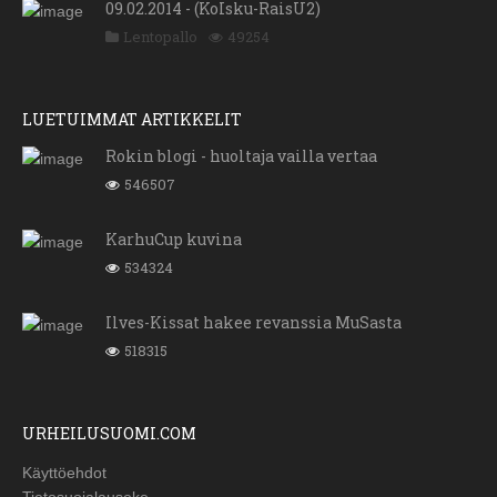
09.02.2014 - (KoIsku-RaisU2)
Lentopallo
49254
LUETUIMMAT ARTIKKELIT
Rokin blogi - huoltaja vailla vertaa
546507
KarhuCup kuvina
534324
Ilves-Kissat hakee revanssia MuSasta
518315
URHEILUSUOMI.COM
Käyttöehdot
Tietosuojalauseke