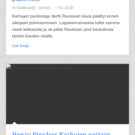
Salibandy -
Divari
9.1.2025
Karhujen puolustaja Vertti Rautavan kausi päättyi ennen
aikojaan polvivammaan. Lappeenrannassa tullut vamma
vaatii leikkausta ja se pitää Rautavan pois kaukalosta
tämän kauden osalta.
Lue lisää
Henry Stenfors Karhujen paitaan