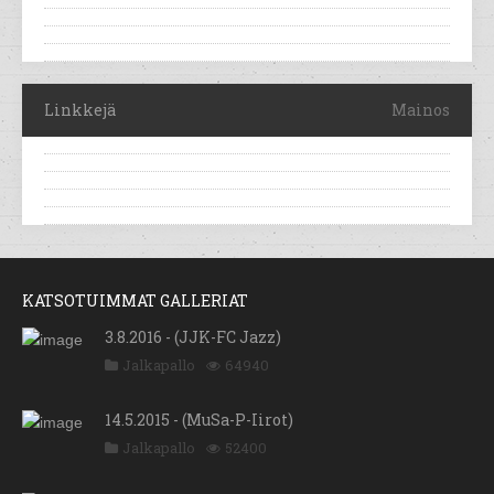
Linkkejä
Mainos
KATSOTUIMMAT GALLERIAT
3.8.2016 - (JJK-FC Jazz)
Jalkapallo
64940
14.5.2015 - (MuSa-P-Iirot)
Jalkapallo
52400