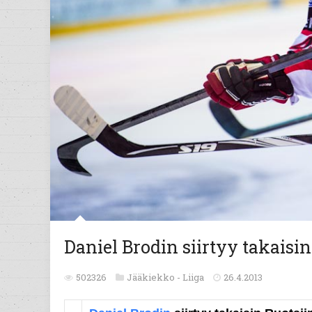
Daniel Brodin siirtyy takaisin
502326
Jääkiekko -
Liiga
26.4.2013