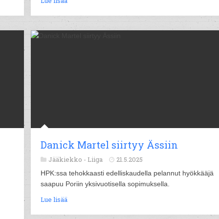
Lue lisää
Danick Martel siirtyy Ässiin
Jääkiekko -
Liiga
21.5.2025
HPK:ssa tehokkaasti edelliskaudella pelannut hyökkääjä
saapuu Poriin yksivuotisella sopimuksella.
Lue lisää