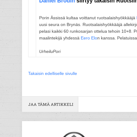
Daniel Brodin
siirtyy takaisin Ruotsii
Porin Ässissä kultaa voittanut ruotsalaishyökkääjä
uusi seura on Brynäs. Ruotsalaishyökkääjä alleki
pelasi kaikki 60 runkosarjan ottelua tehoin 10+8.
maalintekijä yhdessä
Eero Elo
n kanssa. Pelatuissa
UrheiluPori
Takaisin edelliselle sivulle
JAA TÄMÄ ARTIKKELI