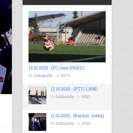
19.10.2025 - (FC Jazz-PKKU)
Jalkapallo
5379
12.10.2025 - (PTU-LNM)
Salibandy
5523
11.10.2025 - (Karhut-Josba)
Salibandy
5623