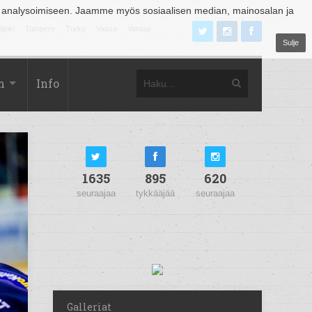
 analysoimiseen. Jaamme myös sosiaalisen median, mainosalan ja
äjoki
Tampere
Turku
Vaasa
Vantaa
Sulje
m
Info
1635
895
620
seuraajaa
tykkääjää
seuraajaa
Galleriat