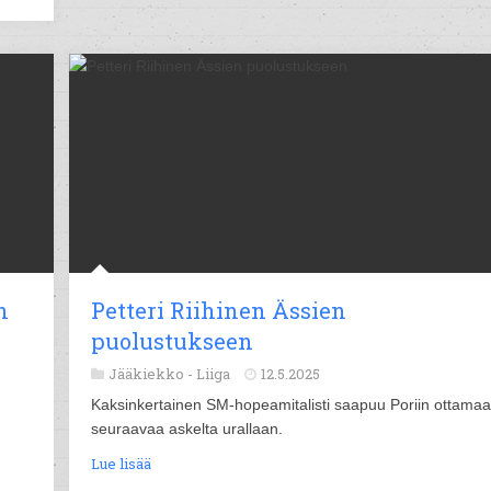
n
Petteri Riihinen Ässien
puolustukseen
Jääkiekko -
Liiga
12.5.2025
Kaksinkertainen SM-hopeamitalisti saapuu Poriin ottama
seuraavaa askelta urallaan.
Lue lisää