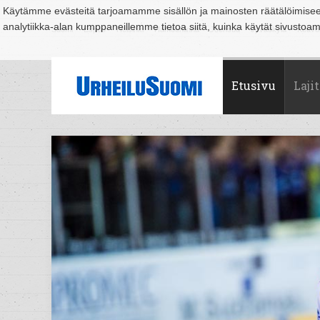
Käytämme evästeitä tarjoamamme sisällön ja mainosten räätälöimise
analytiikka-alan kumppaneillemme tietoa siitä, kuinka käytät sivusto
Suomi
Espoo
Helsinki
Hämeenlinna
Joensuu
Jyväskylä
Kouvo
Etusivu
Lajit