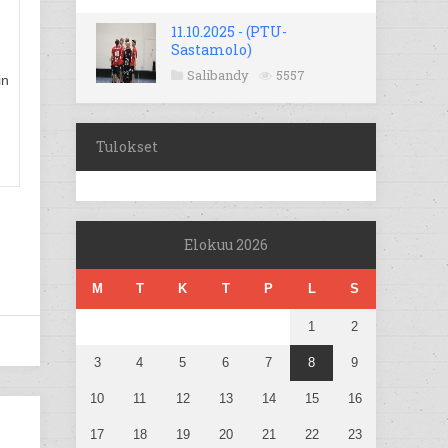
11.10.2025 - (PTU-
Sastamolo)
Salibandy
5557
in
Tulokset
Elokuu 2026
M
T
K
T
P
L
S
1
2
3
4
5
6
7
8
9
10
11
12
13
14
15
16
17
18
19
20
21
22
23