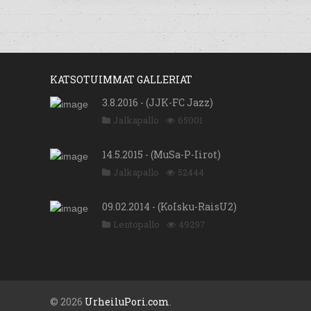
KATSOTUIMMAT GALLERIAT
3.8.2016 - (JJK-FC Jazz)
Jalkapallo
65001
14.5.2015 - (MuSa-P-Iirot)
Jalkapallo
52444
09.02.2014 - (KoIsku-RaisU2)
Lentopallo
49297
© 2026
UrheiluPori.com
.