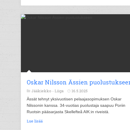
Oskar Nilsson Ässien puolustuksee
Jääkiekko -
Liiga
16.5.2025
Ässät tehnyt yksivuotisen pelaajasopimuksen Oskar
Nilssonin kanssa. 34-vuotias puolustaja saapuu Poriin
Ruotsin pääsarjasta Skellefteå AIK:in riveistä.
Lue lisää