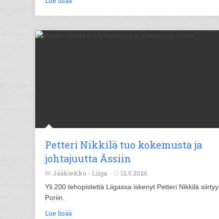
Lue lisää
Petteri Nikkilä tuo kokemusta ja
johtajuutta Ässiin
Jääkiekko -
Liiga
12.5.2026
Yli 200 tehopistettä Liigassa iskenyt Petteri Nikkilä siirtyy
Poriin.
Lue lisää