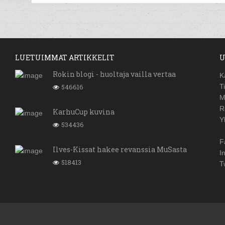
LUETUIMMAT ARTIKKELIT
U
Rokin blogi - huoltaja vailla vertaa
K
546616
T
M
R
KarhuCup kuvina
Y
534436
F
Ilves-Kissat hakee revanssia MuSasta
I
518413
T