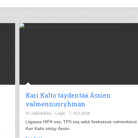
Kari Kalto täydentää Ässien
valmennusryhmän
Jääkiekko -
Liiga
15.5.2026
Liigassa HIFK:ssa, TPS:ssa sekä Ilveksessä valmentanut
.
Kari Kalto siirtyy Ässiin.