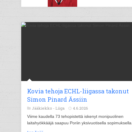
Kovia tehoja ECHL-liigassa takonut
Simon Pinard Ässiin
Jääkiekko -
Liiga
4.6.2026
Viime kaudella 73 tehopistettä iskenyt monipuolinen
laitahyökkääjä saapuu Poriin yksivuotisella sopimuksella