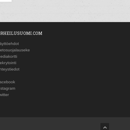
RHEILUSUOMI.COM
äyttöehdot
ietosuojalauseke
ediakortti
ekrytointi
hteystiedot
acebook
nstagram
witter