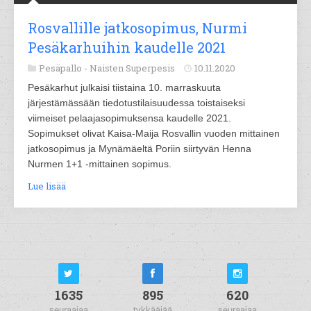
Rosvallille jatkosopimus, Nurmi
Pesäkarhuihin kaudelle 2021
Pesäpallo -
Naisten Superpesis
10.11.2020
Pesäkarhut julkaisi tiistaina 10. marraskuuta
järjestämässään tiedotustilaisuudessa toistaiseksi
viimeiset pelaajasopimuksensa kaudelle 2021.
Sopimukset olivat Kaisa-Maija Rosvallin vuoden mittainen
jatkosopimus ja Mynämäeltä Poriin siirtyvän Henna
Nurmen 1+1 -mittainen sopimus.
Lue lisää
1635
895
620
seuraajaa
tykkääjää
seuraajaa