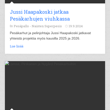
Jussi Haapakoski jatkaa
Pesäkarhujen viuhkassa
Pesäpallo -
Naisten Superpesis
19.9.2024
Pesäkarhut ja pelinjohtaja Jussi Haapakoski jatkavat
yhteistä projektia myös kausilla 2025 ja 2026.
Lue lisää