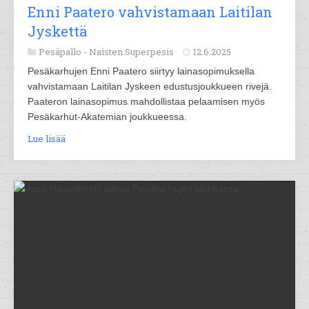
Enni Paatero vahvistamaan Laitilan
Jyskettä
Pesäpallo -
Naisten Superpesis
12.6.2025
Pesäkarhujen Enni Paatero siirtyy lainasopimuksella
vahvistamaan Laitilan Jyskeen edustusjoukkueen rivejä.
Paateron lainasopimus mahdollistaa pelaamisen myös
Pesäkarhut-Akatemian joukkueessa.
Lue lisää