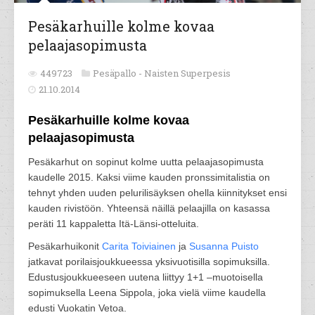
Pesäkarhuille kolme kovaa
pelaajasopimusta
449723
Pesäpallo -
Naisten Superpesis
21.10.2014
Pesäkarhuille kolme kovaa
pelaajasopimusta
Pesäkarhut on sopinut kolme uutta pelaajasopimusta
kaudelle 2015. Kaksi viime kauden pronssimitalistia on
tehnyt yhden uuden pelurilisäyksen ohella kiinnitykset ensi
kauden rivistöön. Yhteensä näillä pelaajilla on kasassa
peräti 11 kappaletta Itä-Länsi-otteluita.
Pesäkarhuikonit
Carita Toiviainen
ja
Susanna Puisto
jatkavat porilaisjoukkueessa yksivuotisilla sopimuksilla.
Edustusjoukkueeseen uutena liittyy 1+1 –muotoisella
sopimuksella Leena Sippola, joka vielä viime kaudella
edusti Vuokatin Vetoa.