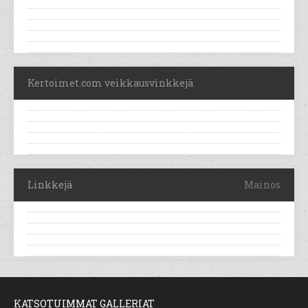
Kertoimet.com veikkausvinkkejä
Linkkejä
Mainos
KATSOTUIMMAT GALLERIAT