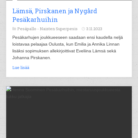
Lämsä, Pirskanen ja Nygård
Pesäkarhuihin
Pesäpallo -
Naisten Superpesis
3.11.2023
Pesäkarhujen joukkueeseen saadaan ensi kaudella neljä
loistavaa pelaajaa Oulusta, kun Emilia ja Annika Linnan
lisäksi sopimuksen allekirjoittivat Eveliina Lämsä sekä
Johanna Pirskanen.
Lue lisää