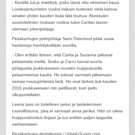
- Kesällä tuli jo mietittyä, josko tämä olisi viimeinen kausi.
Loukkaantumisten vuoksi halusin kuitenkin vielä katsoa
ainakin yhden kauden lisää tätä touhua. Alustavien
suunnitelmien mukaan roolina tulee Caritan tavoin
olemaan jokeripelaaja.
Pesäkarhujen pelinjohtaja Sami Österlund pitää uusia
hankintoja merkityksiltään suurilta.
- Olen erittäin iloinen, että Carita ja Susanna jatkavat
pelaamista meillä. Susku ja Carru tuovat suurta
johtajuutta joukkueeseen vuosien huipputasolla
pelaamisensa kautta. He tulevat varmasti jatkamaan
samaa nousujohteista tietä. He ovat tärkeä lisä kauden
2015 joukkueeseen niin pelillisesti, kuin pelin
ulkopuolellakin.
Leena taas on todellinen peluri ja taistelemisen
ruumiillistuma, joka ei varmasti anna periksi. Hän on oikea
huippuvahvistus linjaan ja tuo erittäin paljon laajuutta
vaihtamiseen.
Pesäkarhujen tiedotteesta / UrheiluSuomi.com