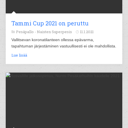
Tammi Cup 2021 on peruttu
Pesäpallo -
Naisten Superpesis
11.1.2021
Vallitsevan koronatilanteen ollessa epävarma,
tapahtuman järjestäminen vastuullisesti ei ole mahdollista.
Lue lisää