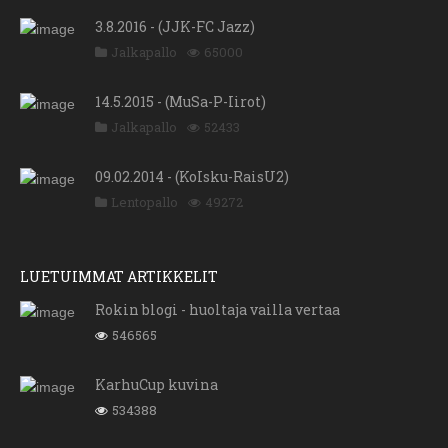
3.8.2016 - (JJK-FC Jazz)
Jalkapallo
65000
14.5.2015 - (MuSa-P-Iirot)
Jalkapallo
52433
09.02.2014 - (KoIsku-RaisU2)
Lentopallo
49272
LUETUIMMAT ARTIKKELIT
Rokin blogi - huoltaja vailla vertaa
546565
KarhuCup kuvina
534388