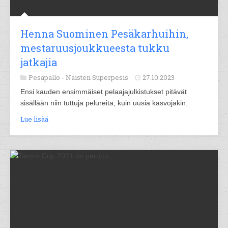
Henna Suominen Pesäkarhuihin,
mestaruusjoukkueesta tukku
jatkajia
Pesäpallo -
Naisten Superpesis
27.10.2023
Ensi kauden ensimmäiset pelaajajulkistukset pitävät
sisällään niin tuttuja pelureita, kuin uusia kasvojakin.
Lue lisää