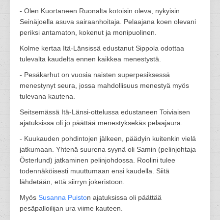
- Olen Kuortaneen Ruonalta kotoisin oleva, nykyisin
Seinäjoella asuva sairaanhoitaja. Pelaajana koen olevani
periksi antamaton, kokenut ja monipuolinen.
Kolme kertaa Itä-Länsissä edustanut Sippola odottaa
tulevalta kaudelta ennen kaikkea menestystä.
- Pesäkarhut on vuosia naisten superpesiksessä
menestynyt seura, jossa mahdollisuus menestyä myös
tulevana kautena.
Seitsemässä Itä-Länsi-ottelussa edustaneen Toiviaisen
ajatuksissa oli jo päättää menestyksekäs pelaajaura.
- Kuukauden pohdintojen jälkeen, päädyin kuitenkin vielä
jatkumaan. Yhtenä suurena syynä oli Samin (pelinjohtaja
Österlund) jatkaminen pelinjohdossa. Roolini tulee
todennäköisesti muuttumaan ensi kaudella. Siitä
lähdetään, että siirryn jokeristoon.
Myös
Susanna Puisto
n ajatuksissa oli päättää
pesäpalloilijan ura viime kauteen.