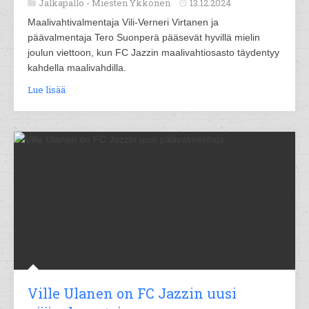
Jalkapallo -
Miesten Ykkönen
13.12.2024
Maalivahtivalmentaja Vili-Verneri Virtanen ja
päävalmentaja Tero Suonperä pääsevät hyvillä mielin
joulun viettoon, kun FC Jazzin maalivahtiosasto täydentyy
kahdella maalivahdilla.
Lue lisää
Ville Ulanen on FC Jazzin uusi