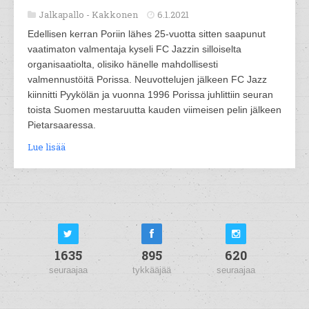
Jalkapallo -
Kakkonen
6.1.2021
Edellisen kerran Poriin lähes 25-vuotta sitten saapunut
vaatimaton valmentaja kyseli FC Jazzin silloiselta
organisaatiolta, olisiko hänelle mahdollisesti
valmennustöitä Porissa. Neuvottelujen jälkeen FC Jazz
kiinnitti Pyykölän ja vuonna 1996 Porissa juhlittiin seuran
toista Suomen mestaruutta kauden viimeisen pelin jälkeen
Pietarsaaressa.
Lue lisää
1635
895
620
seuraajaa
tykkääjää
seuraajaa