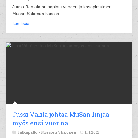
Juuso Rantala on sopinut vuoden jatkosopimuksen
Musan Salaman kanssa.
Lue lisää
Jussi Välilä johtaa MuSan linjaa
myös ensi vuonna
Jalkapallo -
Miesten Ykkönen
11.1.2021