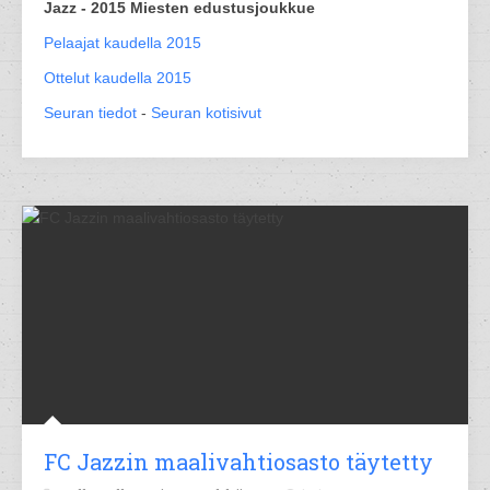
Jazz - 2015 Miesten edustusjoukkue
Pelaajat kaudella 2015
Ottelut kaudella 2015
Seuran tiedot
-
Seuran kotisivut
FC Jazzin maalivahtiosasto täytetty