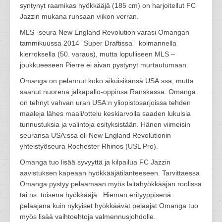
syntynyt raamikas hyökkääjä (185 cm) on harjoitellut FC
Jazzin mukana runsaan viikon verran.
MLS -seura New England Revolution varasi Omangan
tammikuussa 2014 ”Super Draftissa” kolmannella
kierroksella (50. varaus), mutta lopulliseen MLS –
joukkueeseen Pierre ei aivan pystynyt murtautumaan.
Omanga on pelannut koko aikuisikänsä USA:ssa, mutta
saanut nuorena jalkapallo-oppinsa Ranskassa. Omanga
on tehnyt vahvan uran USA:n yliopistosarjoissa tehden
maaleja lähes maali/ottelu keskiarvolla saaden lukuisia
tunnustuksia ja valintoja esityksistään. Hänen viimeisin
seuransa USA:ssa oli New England Revolutionin
yhteistyöseura Rochester Rhinos (USL Pro).
Omanga tuo lisää syvyyttä ja kilpailua FC Jazzin
aavistuksen kapeaan hyökkääjätilanteeseen. Tarvittaessa
Omanga pystyy pelaamaan myös laitahyökkääjän roolissa
tai ns. toisena hyökkääjä. Hieman erityyppisenä
pelaajana kuin nykyiset hyökkäävät pelaajat Omanga tuo
myös lisää vaihtoehtoja valmennusjohdolle.