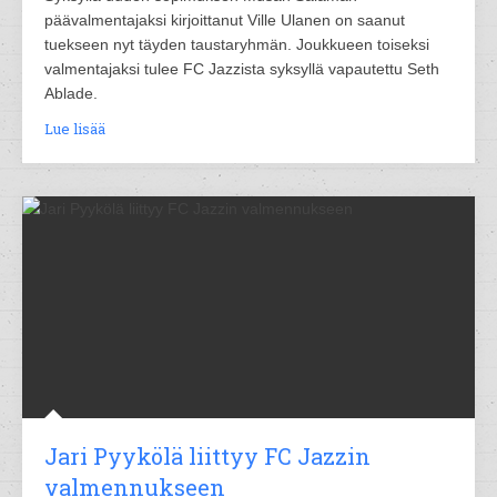
päävalmentajaksi kirjoittanut Ville Ulanen on saanut
tuekseen nyt täyden taustaryhmän. Joukkueen toiseksi
valmentajaksi tulee FC Jazzista syksyllä vapautettu Seth
Ablade.
Lue lisää
Jari Pyykölä liittyy FC Jazzin
valmennukseen