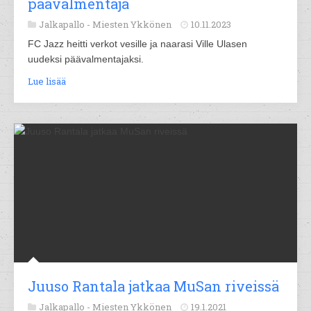
päävalmentaja
Jalkapallo -
Miesten Ykkönen
10.11.2023
FC Jazz heitti verkot vesille ja naarasi Ville Ulasen
uudeksi päävalmentajaksi.
Lue lisää
Juuso Rantala jatkaa MuSan riveissä
Jalkapallo -
Miesten Ykkönen
19.1.2021