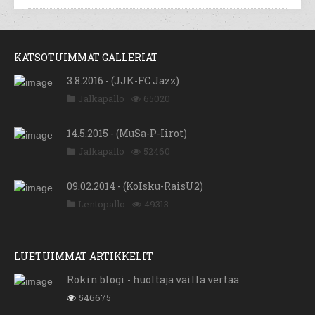
KATSOTUIMMAT GALLERIAT
3.8.2016 - (JJK-FC Jazz)
Jalkapallo
65020
14.5.2015 - (MuSa-P-Iirot)
Jalkapallo
52460
09.02.2014 - (KoIsku-RaisU2)
Lentopallo
49313
LUETUIMMAT ARTIKKELIT
Rokin blogi - huoltaja vailla vertaa
546675