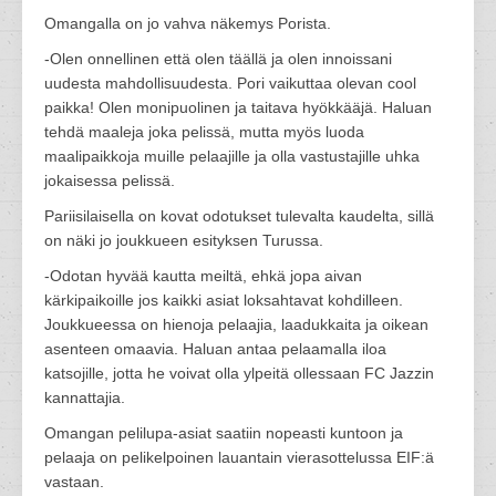
Omangalla on jo vahva näkemys Porista.
-Olen onnellinen että olen täällä ja olen innoissani
uudesta mahdollisuudesta. Pori vaikuttaa olevan cool
paikka! Olen monipuolinen ja taitava hyökkääjä. Haluan
tehdä maaleja joka pelissä, mutta myös luoda
maalipaikkoja muille pelaajille ja olla vastustajille uhka
jokaisessa pelissä.
Pariisilaisella on kovat odotukset tulevalta kaudelta, sillä
on näki jo joukkueen esityksen Turussa.
-Odotan hyvää kautta meiltä, ehkä jopa aivan
kärkipaikoille jos kaikki asiat loksahtavat kohdilleen.
Joukkueessa on hienoja pelaajia, laadukkaita ja oikean
asenteen omaavia. Haluan antaa pelaamalla iloa
katsojille, jotta he voivat olla ylpeitä ollessaan FC Jazzin
kannattajia.
Omangan pelilupa-asiat saatiin nopeasti kuntoon ja
pelaaja on pelikelpoinen lauantain vierasottelussa EIF:ä
vastaan.