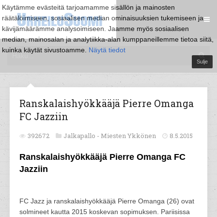
Käytämme evästeitä tarjoamamme sisällön ja mainosten
räätälöimiseen, sosiaalisen median ominaisuuksien tukemiseen ja
kävijämäärämme analysoimiseen. Jaamme myös sosiaalisen
median, mainosalan ja analytiikka-alan kumppaneillemme tietoa siitä,
kuinka käytät sivustoamme.
Näytä tiedot
Sulje
Ranskalaishyökkääjä Pierre Omanga
FC Jazziin
392672
Jalkapallo -
Miesten Ykkönen
8.5.2015
Ranskalaishyökkääjä Pierre Omanga FC
Jazziin
FC Jazz ja ranskalaishyökkääjä Pierre Omanga (26) ovat
solmineet kautta 2015 koskevan sopimuksen. Pariisissa