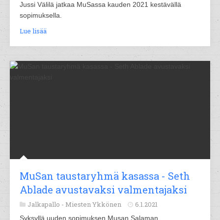
Jussi Välilä jatkaa MuSassa kauden 2021 kestävällä
sopimuksella.
Lue lisää
MuSan taustaryhmä kasassa - Seth
Ablade avustavaksi valmentajaksi
Jalkapallo -
Miesten Ykkönen
6.1.2021
Syksyllä uuden sopimuksen Musan Salaman