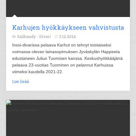
Karhujen hyökkäykseen vahvistusta
Salibandy -
Divari
3.12.2024
Inssi-divarissa pelaava Karhut on tehnyt toistaiseksi
voimassa olevan lainasopimuksen Jyväskylän Happeeta
edustaneen Julius Tuomisen kanssa. Keskushyökkääjänä
pelaava 23-vuotias Tuominen on pelannut Karhuissa
viimeksi kaudella 2021-22.
Lue lisää