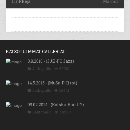
Linkkejä
Mainos
KATSOTUIMMAT GALLERIAT
3.8.2016 - (JJK-FC Jazz)
Jalkapallo
65001
14.5.2015 - (MuSa-P-Iirot)
Jalkapallo
52441
09.02.2014 - (KoIsku-RaisU2)
Lentopallo
49278