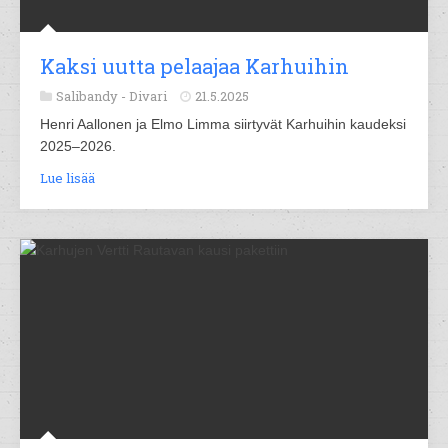
Kaksi uutta pelaajaa Karhuihin
Salibandy -
Divari
21.5.2025
Henri Aallonen ja Elmo Limma siirtyvät Karhuihin kaudeksi
2025–2026.
Lue lisää