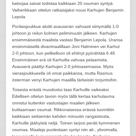
katsojaa saivat todistaa kaikkiaan 20 osuman syntyä.
Vaiherikkaan ottelun ratkaisijaksi nousi Karhujen Benjamin
Lepola.
Porilaisjoukkue aloitti avauserän vahvasti siirtymällä 1-0
johtoon jo reilun kolmen peliminuutin jälkeen. Karhujen
ensimmäisestä maalista vastasi Benjamin Lepola. Uransa
ensimmäisellä divarimaalillaan Joni Halminen vei Karhut
2-0 johtoon, kun pelikelloon oli ehtinyt pyörähtää 6:48.
Ensimmäinen erä oli Karhuilta vahvaa pelaamista.
Avauserä päättyi Karhujen 2-0 johtoasemassa. Myös
vierasjoukkueella oli omat paikkansa, mutta Rasmus
österman venyi Karhujen maalilla tärkeisiin torjuntoihin.
Toisesta erästä muodostui taas Karhuille vaikeaksi.
Edellisen ottelun tavoin myös tällä kertaa karhulauma
onnistui kuitenkin vastustajan maalien jälkeen
kuittaamaan osumat. Rikkonaisessa erässä tuomittiin
kaikkiaan seitsemän kahden minuutin rangaistusta,
Karhuille jäähyistä neljä. Toinen tarjosi peräti kymmenen
osumaa. Maaleja puolestaan syntyi niin ali-, ylivoimalla,