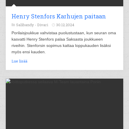
Henry Stenfors Karhujen paitaan
Salibandy -
Divari
30.12.2024
Porilaisjoukkue vahvistaa puolustustaan, kun seuran oma
kasvatti Henry Stenfors palaa Saksasta joukkueen
riveihin. Stenforsin sopimus kattaa loppukauden lisäksi
myös ensi kauden.
Lue lisää