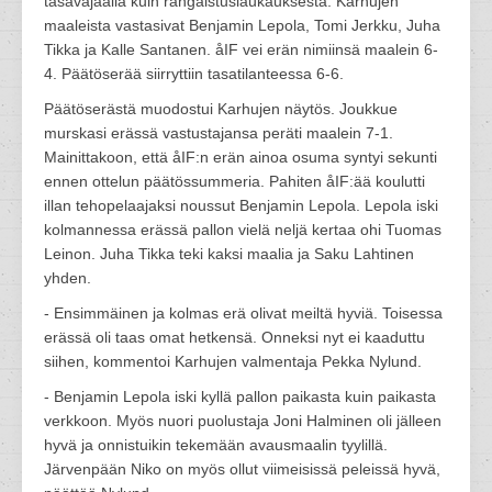
tasavajaalla kuin rangaistuslaukauksesta. Karhujen
maaleista vastasivat Benjamin Lepola, Tomi Jerkku, Juha
Tikka ja Kalle Santanen. åIF vei erän nimiinsä maalein 6-
4. Päätöserää siirryttiin tasatilanteessa 6-6.
Päätöserästä muodostui Karhujen näytös. Joukkue
murskasi erässä vastustajansa peräti maalein 7-1.
Mainittakoon, että åIF:n erän ainoa osuma syntyi sekunti
ennen ottelun päätössummeria. Pahiten åIF:ää koulutti
illan tehopelaajaksi noussut Benjamin Lepola. Lepola iski
kolmannessa erässä pallon vielä neljä kertaa ohi Tuomas
Leinon. Juha Tikka teki kaksi maalia ja Saku Lahtinen
yhden.
- Ensimmäinen ja kolmas erä olivat meiltä hyviä. Toisessa
erässä oli taas omat hetkensä. Onneksi nyt ei kaaduttu
siihen, kommentoi Karhujen valmentaja Pekka Nylund.
- Benjamin Lepola iski kyllä pallon paikasta kuin paikasta
verkkoon. Myös nuori puolustaja Joni Halminen oli jälleen
hyvä ja onnistuikin tekemään avausmaalin tyylillä.
Järvenpään Niko on myös ollut viimeisissä peleissä hyvä,