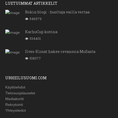
LUETUIMMAT ARTIKKELIT
Rokin blogi - huoltaja vailla vertaa
546579
KarhuCup kuvina
534401
Ilves-Kissat hakee revanssia MuSasta
518377
URHEILUSUOMI.COM
Käyttöehdot
Tietosuojalauseke
Mediakortti
Rekrytointi
Yhteystiedot