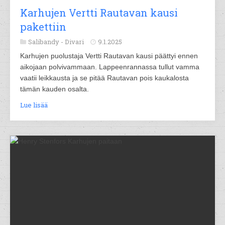
Karhujen Vertti Rautavan kausi
pakettiin
Salibandy -
Divari
9.1.2025
Karhujen puolustaja Vertti Rautavan kausi päättyi ennen
aikojaan polvivammaan. Lappeenrannassa tullut vamma
vaatii leikkausta ja se pitää Rautavan pois kaukalosta
tämän kauden osalta.
Lue lisää