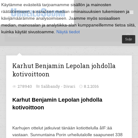
Käytämme evästeitä tarjoamamme sisällön ja mainosten
räätälöimiseen, sosiaalisen median ominaisuuksien tukemiseen ja
kävijämäärämme analysoimiseen. Jaamme myös sosiaalisen
median, mainosalan ja analytiikka-alan kumppaneillemme tietoa siitä,
kuinka käytät sivustoamme.
Näytä tiedot
Sulje
Karhut Benjamin Lepolan johdolla
kotivoittoon
278940
Salibandy -
Divari
8.2.2016
Karhut Benjamin Lepolan johdolla
kotivoittoon
Karhujen ottelut jatkuivat tänään kotiottelulla åIF:ää
vastaan. Sunnuntaina Porin urheilutalolle saapuneet 338