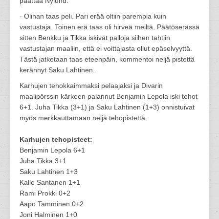
päättää Nylund.
- Olihan taas peli. Pari erää oltiin parempia kuin
vastustaja. Toinen erä taas oli hirveä meiltä. Päätöserässä
sitten Benkku ja Tikka iskivät palloja siihen tahtiin
vastustajan maaliin, että ei voittajasta ollut epäselvyyttä.
Tästä jatketaan taas eteenpäin, kommentoi neljä pistettä
kerännyt Saku Lahtinen.
Karhujen tehokkaimmaksi pelaajaksi ja Divarin
maalipörssin kärkeen palannut Benjamin Lepola iski tehot
6+1. Juha Tikka (3+1) ja Saku Lahtinen (1+3) onnistuivat
myös merkkauttamaan neljä tehopistettä.
Karhujen tehopisteet:
Benjamin Lepola 6+1
Juha Tikka 3+1
Saku Lahtinen 1+3
Kalle Santanen 1+1
Rami Prokki 0+2
Aapo Tamminen 0+2
Joni Halminen 1+0