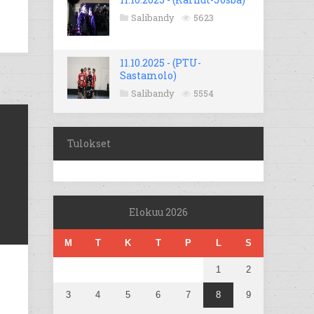
Salibandy
5623
11.10.2025 - (PTU-
Sastamolo)
Salibandy
5554
Tulokset
Elokuu 2026
M
T
K
T
P
L
S
1
2
3
4
5
6
7
8
9