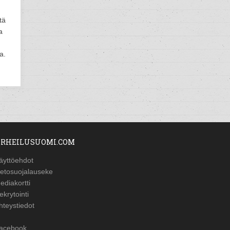
tä
a
a.
RHEILUSUOMI.COM
äyttöehdot
ietosuojalauseke
ediakortti
ekrytointi
hteystiedot
acebook