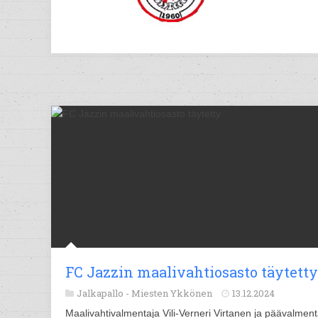
FC Jazzin maalivahtiosasto täytetty
Jalkapallo -
Miesten Ykkönen
13.12.2024
Maalivahtivalmentaja Vili-Verneri Virtanen ja päävalment