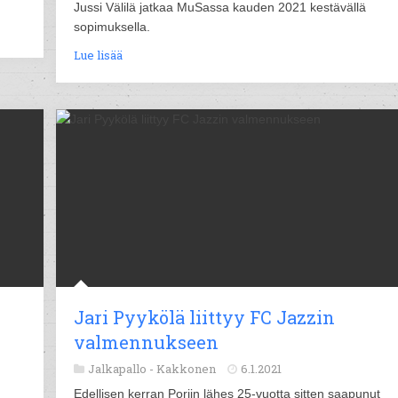
Jussi Välilä jatkaa MuSassa kauden 2021 kestävällä
sopimuksella.
Lue lisää
Jari Pyykölä liittyy FC Jazzin
valmennukseen
Jalkapallo -
Kakkonen
6.1.2021
Edellisen kerran Poriin lähes 25-vuotta sitten saapunut