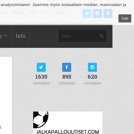
 analysoimiseen. Jaamme myös sosiaalisen median, mainosalan ja
äjoki
Tampere
Turku
Vaasa
Vantaa
Sulje
m
Info
1635
895
620
seuraajaa
tykkääjää
seuraajaa
t.