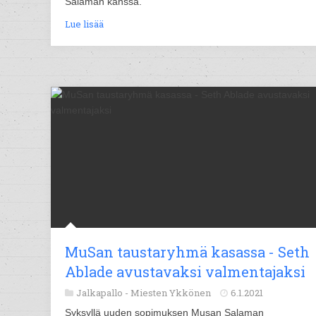
Salaman kanssa.
Lue lisää
MuSan taustaryhmä kasassa - Seth
Ablade avustavaksi valmentajaksi
Jalkapallo -
Miesten Ykkönen
6.1.2021
Syksyllä uuden sopimuksen Musan Salaman