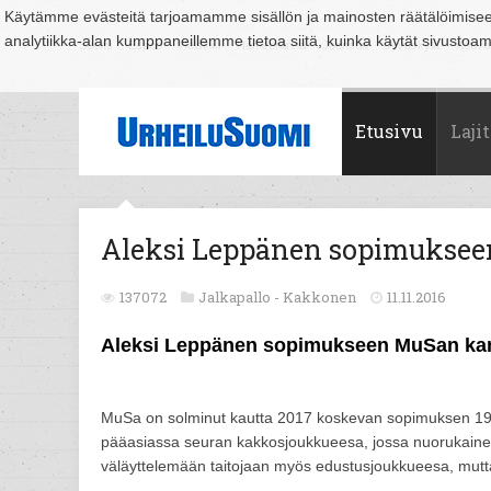
Käytämme evästeitä tarjoamamme sisällön ja mainosten räätälöimise
analytiikka-alan kumppaneillemme tietoa siitä, kuinka käytät sivusto
Suomi
Espoo
Helsinki
Hämeenlinna
Joensuu
Jyväskylä
Kouvo
Etusivu
Lajit
Aleksi Leppänen sopimukse
137072
Jalkapallo -
Kakkonen
11.11.2016
Aleksi Leppänen sopimukseen MuSan ka
MuSa on solminut kautta 2017 koskevan sopimuksen 19-
pääasiassa seuran kakkosjoukkueesa, jossa nuorukainen i
väläyttelemään taitojaan myös edustusjoukkueesa, mutta