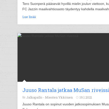
Tero Suonperä pääsevät hyvillä mielin joulun viettoon, k
FC Jazzin maalivahtiosasto täydentyy kahdella maalivahd
Lue lisää
Juuso Rantala jatkaa MuSan riveiss
Jalkapallo -
Miesten Ykkönen
19.1.2021
Juuso Rantala on sopinut vuoden jatkosopimuksen Mus