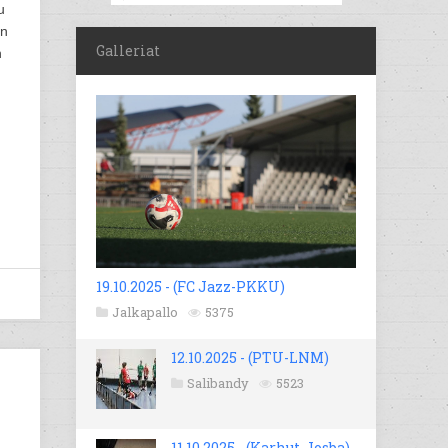
u
an
Galleriat
n
19.10.2025 - (FC Jazz-PKKU)
Jalkapallo
5375
12.10.2025 - (PTU-LNM)
Salibandy
5523
11.10.2025 - (Karhut-Josba)