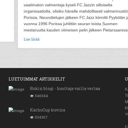
vaatimaton valmentaja kyseli FC Jazzin silloiselta
organisaatiolta, olisiko hänelle mahdollisesti valmennustöi
Porissa. Neuvottelujen jälkeen FC Jazz kiinnitti Pyykölän j
vuonna 1996 Porissa juhlittiin seuran toista Suomen
mestaruutta kauden viimeisen pelin jälkeen Pietarsaaress
Lue lisää
LUETUIMMAT ARTIKKELIT
U
Rokin blogi - huoltaja vailla vertaa
K
546544
T
M
R
KarhuCup kuvina
Y
534367
F