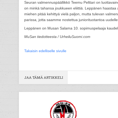
Seuran valmennuspäällikkö Teemu Pelttari on luottavai
on minkä tahansa joukkueen eliittiä. Leppänen haastaa a
miehen pitää kehittyä vielä paljon, mutta tulevan valmen
parissa, jotta saamme nostettua juniorituotantoa uudelle t
Leppänen on Musan Salama 10. sopimuspelaaja kaudell
MuSan tiedotteesta / UrheiluSuomi.com
Takaisin edelliselle sivulle
JAA TÄMÄ ARTIKKELI