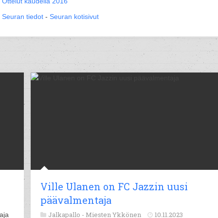
Ottelut kaudella 2016
Seuran tiedot
-
Seuran kotisivut
Ville Ulanen on FC Jazzin uusi
päävalmentaja
Jalkapallo -
Miesten Ykkönen
10.11.2023
aja