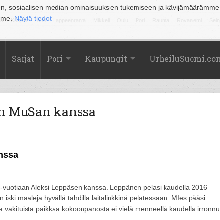
en, sosiaalisen median ominaisuuksien tukemiseen ja kävijämäärämme
amme.
Näytä tiedot
la
Kuopio
Lahti
Lappeenranta
Mikkeli
Oulu
Pori
Rauma
Rovaniemi
Sein
Sarjat
Pori
Kaupungit
UrheiluSuomi.co
en MuSan kanssa
nssa
vuotiaan Aleksi Leppäsen kanssa. Leppänen pelasi kaudella 2016
ski maaleja hyvällä tahdilla laitalinkkinä pelatessaan. MIes pääsi
 vakituista paikkaa kokoonpanosta ei vielä menneellä kaudella irronnu