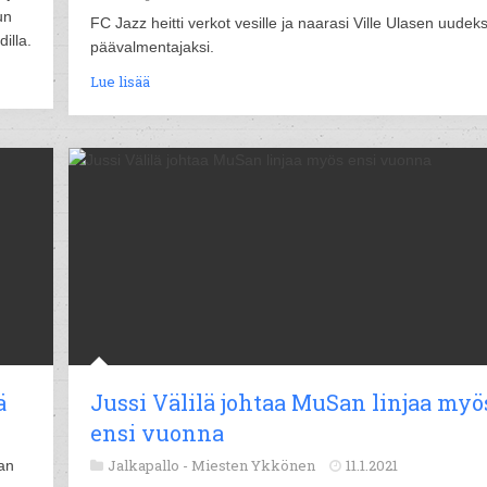
un
FC Jazz heitti verkot vesille ja naarasi Ville Ulasen uudeks
illa.
päävalmentajaksi.
Lue lisää
ä
Jussi Välilä johtaa MuSan linjaa myö
ensi vuonna
Jalkapallo -
Miesten Ykkönen
11.1.2021
an