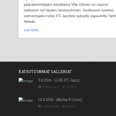
päävalmentajaksi kirjoittanut Ville Ulanen on saanut
tuekseen nyt täyden taustaryhmän. Joukkueen toiseksi
valmentajaksi tulee FC Jazzista syksyllä vapautettu Seth
Ablade.
Lue lisää
KATSOTUIMMAT GALLERIAT
3.8.2016 - (JJK-FC Jazz)
Jalkapallo
65000
14.5.2015 - (MuSa-P-Iirot)
Jalkapallo
52433