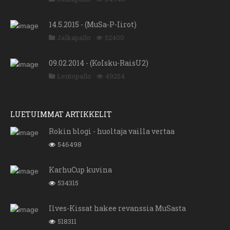
14.5.2015 - (MuSa-P-Iirot)
Jalkapallo
52400
09.02.2014 - (KoIsku-RaisU2)
Lentopallo
49254
LUETUIMMAT ARTIKKELIT
Rokin blogi - huoltaja vailla vertaa
546498
KarhuCup kuvina
534315
Ilves-Kissat hakee revanssia MuSasta
518311