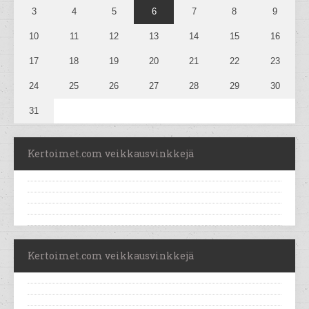
3
4
5
6
7
8
9
10
11
12
13
14
15
16
17
18
19
20
21
22
23
24
25
26
27
28
29
30
31
Kertoimet.com veikkausvinkkejä
Kertoimet.com veikkausvinkkejä