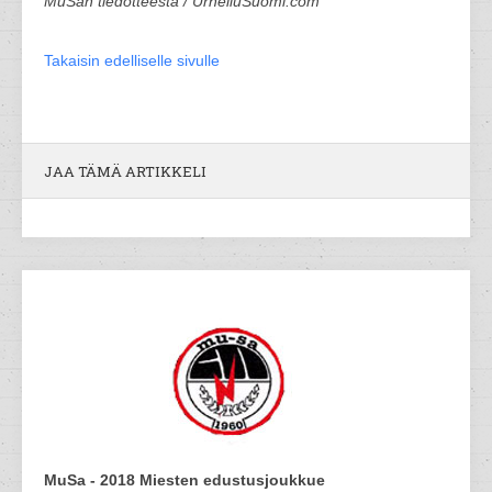
MuSan tiedotteesta / UrheiluSuomi.com
Takaisin edelliselle sivulle
JAA TÄMÄ ARTIKKELI
MuSa - 2018 Miesten edustusjoukkue