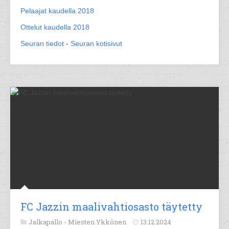
Pelaajat kaudella 2018
Ottelut kaudella 2018
Seuran tiedot
-
Seuran kotisivut
FC Jazzin maalivahtiosasto täytetty
Jalkapallo -
Miesten Ykkönen
13.12.2024