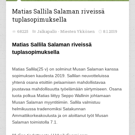
Matias Sallila Salaman riveissä
tuplasopimuksella
68225
Jalkapallo -
Miesten Ykkönen
8.1.2019
Matias Sallila Salaman riveissä
tuplasopimuksella
Matias Sallila(25 v) on solminut Musan Salaman kanssa
sopimuksen kaudesta 2019. Sallilan neuvotteluissa
yhtenä osana etsittiin pelaamisen mahdollistavaa
joustavaa mahdollisuutta työelämään siirtymiseen. Osana
tuota polkua Matias liittyy Seppo Wallinin johtamaan
Musan Salaman myyntitiimiin. Sallila valmistuu
helmikuussa tradenomiksi Satakunnan
Ammattikorkeakoulusta ja on aloittanut työt Musan
Salaman toimistolla 7.1.