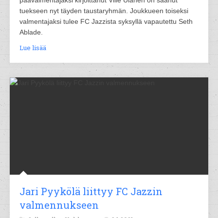
päävalmentajaksi kirjoittanut Ville Ulanen on saanut
tuekseen nyt täyden taustaryhmän. Joukkueen toiseksi
valmentajaksi tulee FC Jazzista syksyllä vapautettu Seth
Ablade.
Lue lisää
Jari Pyykölä liittyy FC Jazzin
valmennukseen