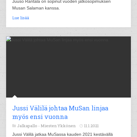
Juuso Rantala on sopinut vuoden jatkosopimuksen
Musan Salaman kanssa.
Lue lisää
Jussi Välilä johtaa MuSan linjaa
myös ensi vuonna
Jalkapallo -
Miesten Ykkönen
11.1.2021
Jussi Välilä jatkaa MuSassa kauden 2021 kestävällä