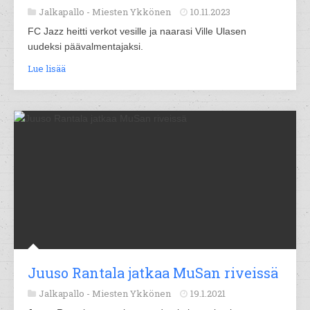
Jalkapallo -
Miesten Ykkönen
10.11.2023
FC Jazz heitti verkot vesille ja naarasi Ville Ulasen
uudeksi päävalmentajaksi.
Lue lisää
Juuso Rantala jatkaa MuSan riveissä
Jalkapallo -
Miesten Ykkönen
19.1.2021