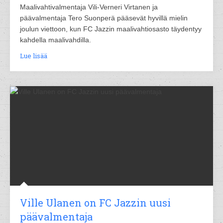
Maalivahtivalmentaja Vili-Verneri Virtanen ja
päävalmentaja Tero Suonperä pääsevät hyvillä mielin
joulun viettoon, kun FC Jazzin maalivahtiosasto täydentyy
kahdella maalivahdilla.
Lue lisää
Ville Ulanen on FC Jazzin uusi
päävalmentaja