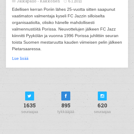
Jalkapallo -
Kakkonen
6.1.2021
Edellisen kerran Poriin lähes 25-vuotta sitten saapunut
vaatimaton valmentaja kyseli FC Jazzin silloiselta
organisaatiolta, olisiko hänelle mahdollisesti
valmennustöitä Porissa. Neuvottelujen jälkeen FC Jazz
kiinnitti Pyykölän ja vuonna 1996 Porissa juhlittiin seuran
toista Suomen mestaruutta kauden viimeisen pelin jälkeen
Pietarsaaressa.
Lue lisää
1635
895
620
seuraajaa
tykkääjää
seuraajaa