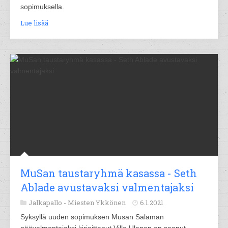
sopimuksella.
Lue lisää
MuSan taustaryhmä kasassa - Seth
Ablade avustavaksi valmentajaksi
Jalkapallo -
Miesten Ykkönen
6.1.2021
Syksyllä uuden sopimuksen Musan Salaman