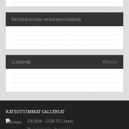
Kertoimet.com veikkausvinkkejä
Linkkejä
Mainos
KATSOTUIMMAT GALLERIAT
3.8.2016 - (JJK-FC Jazz)
Jalkapallo
64940