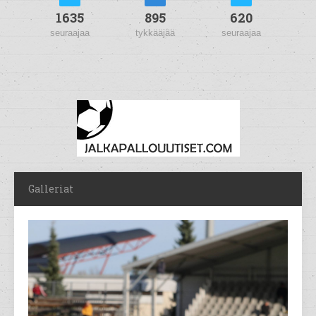
1635
895
620
seuraajaa
tykkääjää
seuraajaa
Galleriat