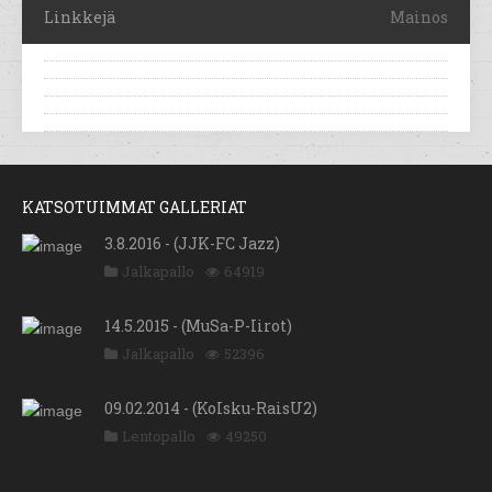
Linkkejä
Mainos
KATSOTUIMMAT GALLERIAT
3.8.2016 - (JJK-FC Jazz)
Jalkapallo
64919
14.5.2015 - (MuSa-P-Iirot)
Jalkapallo
52396
09.02.2014 - (KoIsku-RaisU2)
Lentopallo
49250