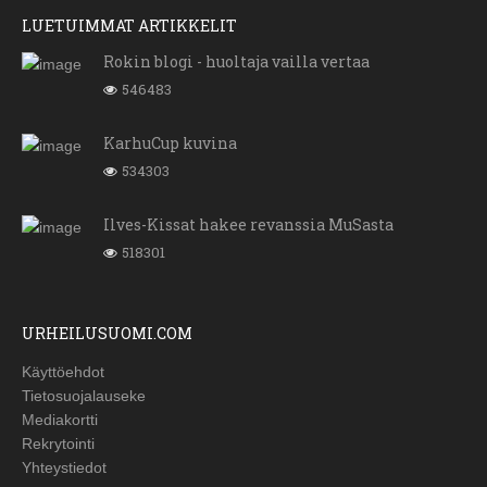
LUETUIMMAT ARTIKKELIT
Rokin blogi - huoltaja vailla vertaa
546483
KarhuCup kuvina
534303
Ilves-Kissat hakee revanssia MuSasta
518301
URHEILUSUOMI.COM
Käyttöehdot
Tietosuojalauseke
Mediakortti
Rekrytointi
Yhteystiedot