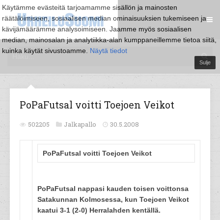
Käytämme evästeitä tarjoamamme sisällön ja mainosten
räätälöimiseen, sosiaalisen median ominaisuuksien tukemiseen ja
kävijämäärämme analysoimiseen. Jaamme myös sosiaalisen
median, mainosalan ja analytiikka-alan kumppaneillemme tietoa siitä,
kuinka käytät sivustoamme.
Näytä tiedot
Sulje
PoPaFutsal voitti Toejoen Veikot
502205
Jalkapallo
30.5.2008
PoPaFutsal voitti Toejoen Veikot
PoPaFutsal nappasi kauden toisen voittonsa
Satakunnan Kolmosessa, kun Toejoen Veikot
kaatui 3-1 (2-0) Herralahden kentällä.