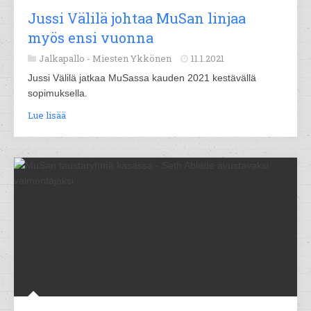
Jussi Välilä johtaa MuSan linjaa
myös ensi vuonna
Jalkapallo -
Miesten Ykkönen
11.1.2021
Jussi Välilä jatkaa MuSassa kauden 2021 kestävällä
sopimuksella.
Lue lisää