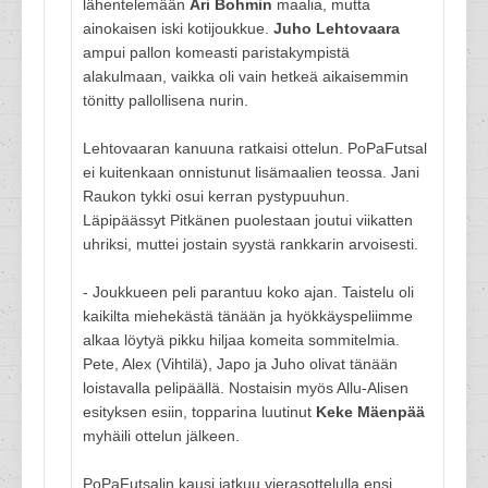
lähentelemään
Ari Bohmin
maalia, mutta
ainokaisen iski kotijoukkue.
Juho Lehtovaara
ampui pallon komeasti paristakympistä
alakulmaan, vaikka oli vain hetkeä aikaisemmin
tönitty pallollisena nurin.
Lehtovaaran kanuuna ratkaisi ottelun. PoPaFutsal
ei kuitenkaan onnistunut lisämaalien teossa. Jani
Raukon tykki osui kerran pystypuuhun.
Läpipäässyt Pitkänen puolestaan joutui viikatten
uhriksi, muttei jostain syystä rankkarin arvoisesti.
- Joukkueen peli parantuu koko ajan. Taistelu oli
kaikilta miehekästä tänään ja hyökkäyspeliimme
alkaa löytyä pikku hiljaa komeita sommitelmia.
Pete, Alex (Vihtilä), Japo ja Juho olivat tänään
loistavalla pelipäällä. Nostaisin myös Allu-Alisen
esityksen esiin, topparina luutinut
Keke Mäenpää
myhäili ottelun jälkeen.
PoPaFutsalin kausi jatkuu vierasottelulla ensi