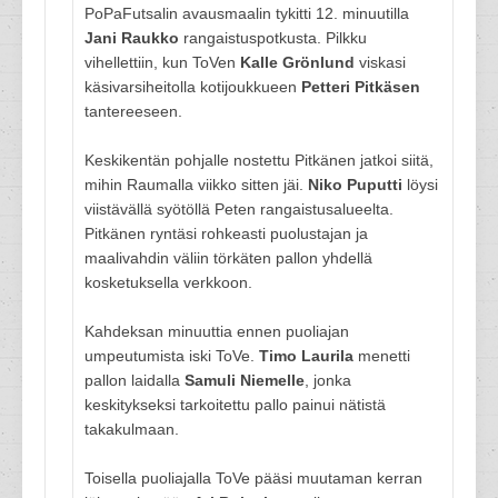
PoPaFutsalin avausmaalin tykitti 12. minuutilla
Jani Raukko
rangaistuspotkusta. Pilkku
vihellettiin, kun ToVen
Kalle Grönlund
viskasi
käsivarsiheitolla kotijoukkueen
Petteri Pitkäsen
tantereeseen.
Keskikentän pohjalle nostettu Pitkänen jatkoi siitä,
mihin Raumalla viikko sitten jäi.
Niko Puputti
löysi
viistävällä syötöllä Peten rangaistusalueelta.
Pitkänen ryntäsi rohkeasti puolustajan ja
maalivahdin väliin törkäten pallon yhdellä
kosketuksella verkkoon.
Kahdeksan minuuttia ennen puoliajan
umpeutumista iski ToVe.
Timo Laurila
menetti
pallon laidalla
Samuli Niemelle
, jonka
keskitykseksi tarkoitettu pallo painui nätistä
takakulmaan.
Toisella puoliajalla ToVe pääsi muutaman kerran