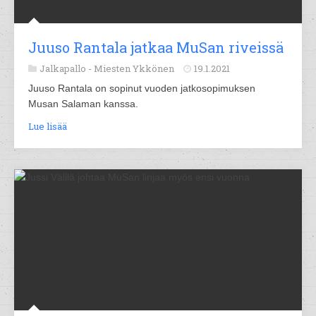
Juuso Rantala jatkaa MuSan riveissä
Jalkapallo -
Miesten Ykkönen
19.1.2021
Juuso Rantala on sopinut vuoden jatkosopimuksen
Musan Salaman kanssa.
Lue lisää