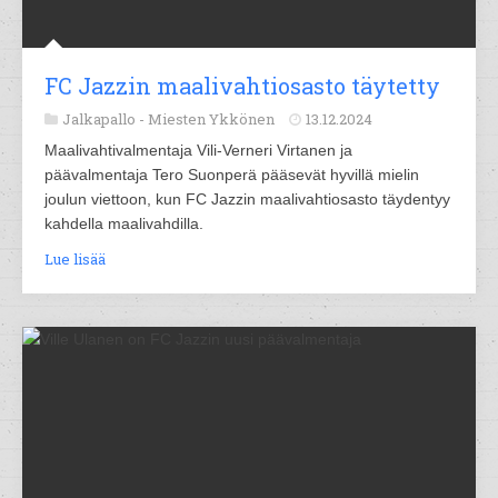
FC Jazzin maalivahtiosasto täytetty
Jalkapallo -
Miesten Ykkönen
13.12.2024
Maalivahtivalmentaja Vili-Verneri Virtanen ja
päävalmentaja Tero Suonperä pääsevät hyvillä mielin
joulun viettoon, kun FC Jazzin maalivahtiosasto täydentyy
kahdella maalivahdilla.
Lue lisää