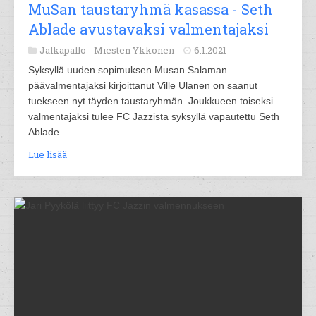
MuSan taustaryhmä kasassa - Seth
Ablade avustavaksi valmentajaksi
Jalkapallo -
Miesten Ykkönen
6.1.2021
Syksyllä uuden sopimuksen Musan Salaman
päävalmentajaksi kirjoittanut Ville Ulanen on saanut
tuekseen nyt täyden taustaryhmän. Joukkueen toiseksi
valmentajaksi tulee FC Jazzista syksyllä vapautettu Seth
Ablade.
Lue lisää