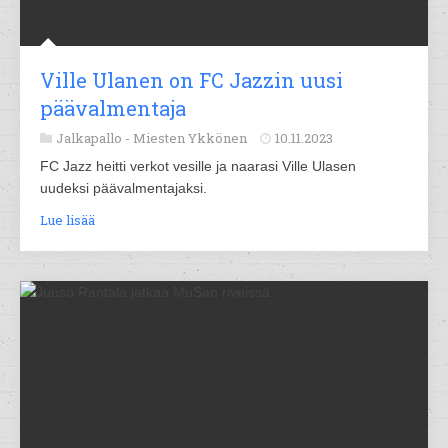
Ville Ulanen on FC Jazzin uusi
päävalmentaja
Jalkapallo -
Miesten Ykkönen
10.11.2023
FC Jazz heitti verkot vesille ja naarasi Ville Ulasen
uudeksi päävalmentajaksi.
Lue lisää