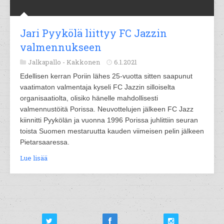
Jari Pyykölä liittyy FC Jazzin
valmennukseen
Jalkapallo -
Kakkonen
6.1.2021
Edellisen kerran Poriin lähes 25-vuotta sitten saapunut
vaatimaton valmentaja kyseli FC Jazzin silloiselta
organisaatiolta, olisiko hänelle mahdollisesti
valmennustöitä Porissa. Neuvottelujen jälkeen FC Jazz
kiinnitti Pyykölän ja vuonna 1996 Porissa juhlittiin seuran
toista Suomen mestaruutta kauden viimeisen pelin jälkeen
Pietarsaaressa.
Lue lisää