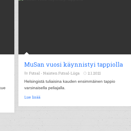
MuSan vuosi käynnistyi tappiolla
Futsal -
Naisten Futsal-Liiga
2.1.2021
Helsingistä tuliaisina kauden ensimmäinen tappio
kue
varsinaisella peliajalla.
Lue lisää