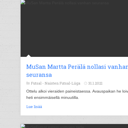
MuSan Martta Perälä nollasi vanha
seuransa
Futsal -
Naisten Futsal-Liiga
31.1.2021
Ottelu alkoi vieraiden paineistaessa. Avauspaikan he loiv
heti ensimmäisellä minuutilla.
Lue lisää