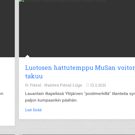
Luotosen hattutemppu MuSan voito
takuu
Futsal -
Naisten Futsal-Liiga
13.2.2021
en
Lauantain iltapelissä Ylöjärven ”postimerkillä” tilanteita syn
paljon kumpaankin päähän.
Lue lisää