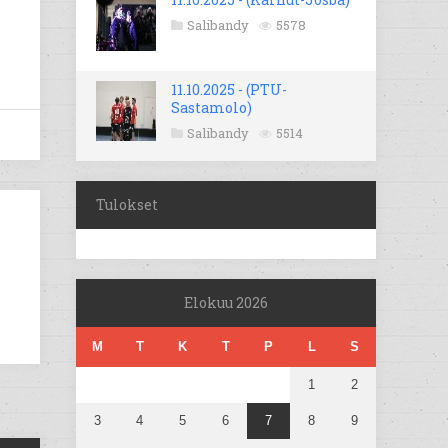
Salibandy
5578
11.10.2025 - (PTU-
Sastamolo)
Salibandy
5514
Tulokset
Elokuu 2026
M
T
K
T
P
L
S
1
2
3
4
5
6
7
8
9