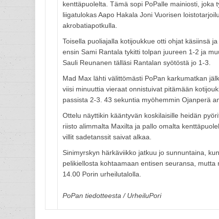
kenttäpuolelta. Tämä sopi PoPalle mainiosti, joka
liigatulokas Aapo Hakala Joni Vuorisen loistotarjoil
akrobatiapotkulla.
Toisella puoliajalla kotijoukkue otti ohjat käsiinsä 
ensin Sami Rantala tykitti tolpan juureen 1-2 ja 
Sauli Reunanen tälläsi Rantalan syötöstä jo 1-3.
Mad Max lähti välittömästi PoPan karkumatkan jäl
viisi minuuttia vieraat onnistuivat pitämään kotij
passista 2-3. 43 sekuntia myöhemmin Ojanperä amp
Ottelu näyttikin kääntyvän koskilaisille heidän pyö
riisto alimmalta Maxilta ja pallo omalta kenttäpuole
villit sadetanssit saivat alkaa.
Sinimyrskyn härkäviikko jatkuu jo sunnuntaina, k
pelikiellosta kohtaamaan entisen seuransa, mutta m
14.00 Porin urheilutalolla.
PoPan tiedotteesta / UrheiluPori