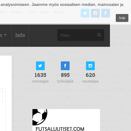
 analysoimiseen. Jaamme myös sosiaalisen median, mainosalan ja
äjoki
Tampere
Turku
Vaasa
Vantaa
Sulje
m
Info
1635
895
620
seuraajaa
tykkääjää
seuraajaa