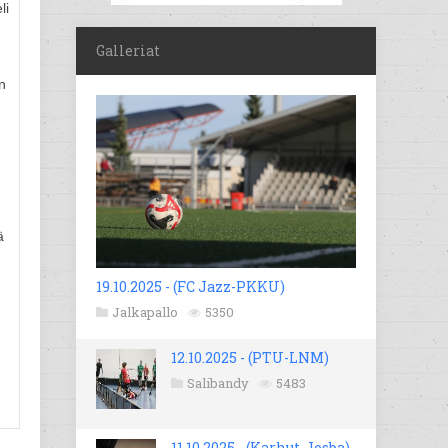
li
Galleriat
un
ä
19.10.2025 - (FC Jazz-PKKU)
Jalkapallo
5350
12.10.2025 - (PTU-LNM)
Salibandy
5483
11.10.2025 - (Karhut-Josba)