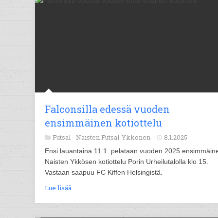
Falconsilla edessä vuoden
ensimmäinen kotiottelu
Futsal -
Naisten Futsal-Ykkönen
8.1.2025
Ensi lauantaina 11.1. pelataan vuoden 2025 ensimmäin
Naisten Ykkösen kotiottelu Porin Urheilutalolla klo 15.
Vastaan saapuu FC Kiffen Helsingistä.
Lue lisää