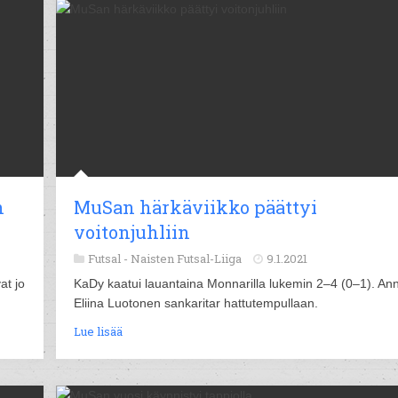
n
MuSan härkäviikko päättyi
voitonjuhliin
Futsal -
Naisten Futsal-Liiga
9.1.2021
at jo
KaDy kaatui lauantaina Monnarilla lukemin 2–4 (0–1). Ann
Eliina Luotonen sankaritar hattutempullaan.
Lue lisää