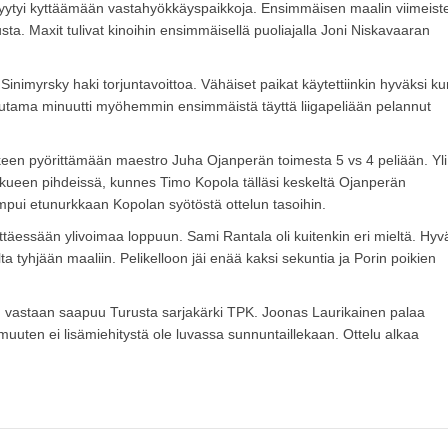
 tyytyi kyttäämään vastahyökkäyspaikkoja. Ensimmäisen maalin viimeiste
usta. Maxit tulivat kinoihin ensimmäisellä puoliajalla Joni Niskavaaran
ja Sinimyrsky haki torjuntavoittoa. Vähäiset paikat käytettiinkin hyväksi k
muutama minuutti myöhemmin ensimmäistä täyttä liigapeliään pelannut
keen pyörittämään maestro Juha Ojanperän toimesta 5 vs 4 peliään. Yli
oukkueen pihdeissä, kunnes Timo Kopola tälläsi keskeltä Ojanperän
ui etunurkkaan Kopolan syötöstä ottelun tasoihin.
rittäessään ylivoimaa loppuun. Sami Rantala oli kuitenkin eri mieltä. Hyv
lta tyhjään maaliin. Pelikelloon jäi enää kaksi sekuntia ja Porin poikien
un vastaan saapuu Turusta sarjakärki TPK. Joonas Laurikainen palaa
uuten ei lisämiehitystä ole luvassa sunnuntaillekaan. Ottelu alkaa