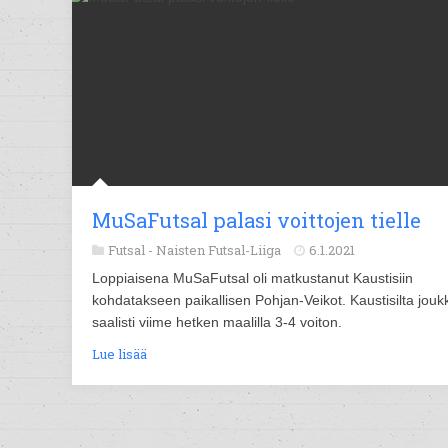
MuSaFutsal palasi voittojen tielle
Futsal -
Naisten Futsal-Liiga
6.1.2021
Loppiaisena MuSaFutsal oli matkustanut Kaustisiin
kohdatakseen paikallisen Pohjan-Veikot. Kaustisilta jouk
saalisti viime hetken maalilla 3-4 voiton.
Lue lisää