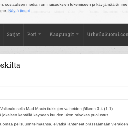
en, sosiaalisen median ominaisuuksien tukemiseen ja kävijämäärämme
amme.
Näytä tiedot
la
Kuopio
Lahti
Lappeenranta
Mikkeli
Oulu
Pori
Rauma
Rovaniemi
Sein
Sarjat
Pori
Kaupungit
UrheiluSuomi.co
skilta
i Valkeakosella Mad Maxin tiukkojen vaiheiden jälkeen 3-4 (1-1).
ä jokaisen kentällä käyneen kuuden ukon raivokas puolustus.
ttaa omaa pelisuunnitelmaansa, eivätkä lähteneet prässäämään vieraiden