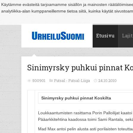
Käytämme evästeitä tarjoamamme sisällön ja mainosten räätälöimise
analytiikka-alan kumppaneillemme tietoa siitä, kuinka käytät sivusto
Suomi
Espoo
Helsinki
Hämeenlinna
Joensuu
Jyväskylä
Kouvo
Etusivu
Lajit
Sinimyrsky puhkui pinnat Ko
500901
Futsal -
Futsal-Liiga
24.10.2010
Sinimyrsky puhkui pinnat Koskilta
Loukkaantumisten rasittama Porin Palloilijat kaato
Pääarkkitehtina kaadossa toimi Sami Rantala, sek
Mad Max antoi pelin alusta asti porilaisten toteu