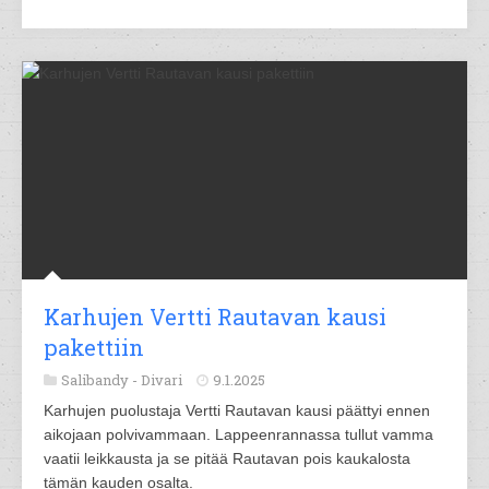
Karhujen Vertti Rautavan kausi
pakettiin
Salibandy -
Divari
9.1.2025
Karhujen puolustaja Vertti Rautavan kausi päättyi ennen
aikojaan polvivammaan. Lappeenrannassa tullut vamma
vaatii leikkausta ja se pitää Rautavan pois kaukalosta
tämän kauden osalta.