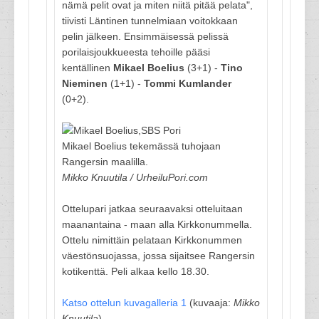
nämä pelit ovat ja miten niitä pitää pelata",
tiivisti Läntinen tunnelmiaan voitokkaan
pelin jälkeen. Ensimmäisessä pelissä
porilaisjoukkueesta tehoille pääsi
kentällinen
Mikael
Boelius
(3+1) -
Tino
Nieminen
(1+1) -
Tommi Kumlander
(0+2).
Mikael Boelius tekemässä tuhojaan
Rangersin maalilla.
Mikko Knuutila / UrheiluPori.com
Ottelupari jatkaa seuraavaksi otteluitaan
maanantaina - maan alla Kirkkonummella.
Ottelu nimittäin pelataan Kirkkonummen
väestönsuojassa, jossa sijaitsee Rangersin
kotikenttä. Peli alkaa kello 18.30.
Katso ottelun kuvagalleria 1
(kuvaaja:
Mikko
Knuutila
)