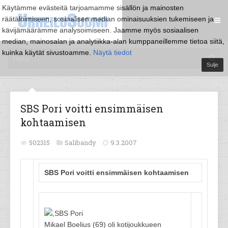
Käytämme evästeitä tarjoamamme sisällön ja mainosten
räätälöimiseen, sosiaalisen median ominaisuuksien tukemiseen ja
kävijämäärämme analysoimiseen. Jaamme myös sosiaalisen
median, mainosalan ja analytiikka-alan kumppaneillemme tietoa siitä,
kuinka käytät sivustoamme.
Näytä tiedot
Sulje
SBS Pori voitti ensimmäisen
kohtaamisen
502315
Salibandy
9.3.2007
SBS Pori voitti ensimmäisen kohtaamisen
Mikael Boelius (69) oli kotijoukkueen