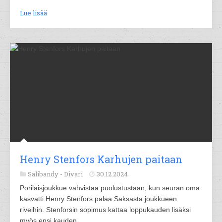
Lue lisää
Henry Stenfors Karhujen paitaan
Salibandy -
Divari
30.12.2024
Porilaisjoukkue vahvistaa puolustustaan, kun seuran oma
kasvatti Henry Stenfors palaa Saksasta joukkueen
riveihin. Stenforsin sopimus kattaa loppukauden lisäksi
myös ensi kauden.