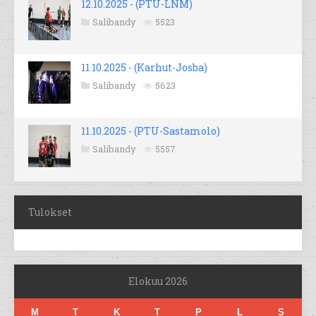
12.10.2025 - (PTU-LNM)
Salibandy
5523
11.10.2025 - (Karhut-Josba)
Salibandy
5623
11.10.2025 - (PTU-Sastamolo)
Salibandy
5557
Tulokset
Elokuu 2026
M
T
K
T
P
L
S