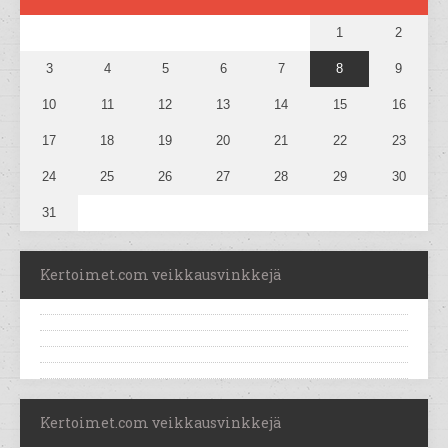
1
2
3
4
5
6
7
8
9
10
11
12
13
14
15
16
17
18
19
20
21
22
23
24
25
26
27
28
29
30
31
Kertoimet.com veikkausvinkkejä
Kertoimet.com veikkausvinkkejä