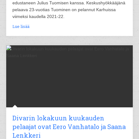
edustaneen Julius Tuomisen kanssa. Keskushyökkääjänä
pelaava 23-vuotias Tuominen on pelannut Karhuissa
viimeksi kaudella 2021-22.
Lue lisää
Divarin lokakuun kuukauden
pelaajat ovat Eero Vanhatalo ja Saana
Lenkkeri