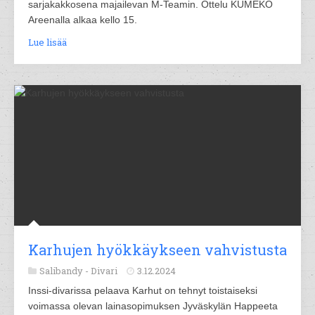
sarjakakkosena majailevan M-Teamin. Ottelu KUMEKO
Areenalla alkaa kello 15.
Lue lisää
Karhujen hyökkäykseen vahvistusta
Salibandy -
Divari
3.12.2024
Inssi-divarissa pelaava Karhut on tehnyt toistaiseksi
voimassa olevan lainasopimuksen Jyväskylän Happeeta