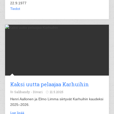
22.9.1977
Tiedot
Kaksi uutta pelaajaa Karhuihin
Salibandy -
Divari
21.5.2025
Henri Aallonen ja Elmo Limma siirtyvät Karhuihin kaudeksi
2025–2026.
Lue lisää