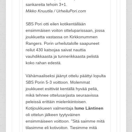
sankareita tehoin 3+1.
Mikko Knuutila / UrheiluPori.com
SBS Pori otti eilen kotikentällään
ensimmäisen voiton otteluparissaan, jossa
joukkuetta vastassa on Kirkkonummen
Rangers. Porin urheilutalolle saapuneet
reilut 430 katsojaa saivat nauttia
vauhdikkaasta ja tunnerikkaasta pelistä
koko rahan edestä.
Vähämaaliseksi jäänyt ottelu päättyi lopulta
SBS Porin 5-3 voittoon. Molemmat
joukkueet esittivät kentällä hyvää peliä,
mikä tehnee ottelusarjasta seuraavissa
peleissä erittäin mielenkiintoisen.
Kotijoukkueen valmentaja
Ismo Läntinen
oli ottelun jälkeen tyytyväinen
ensimmäiseen voittoon. "Sitä saimme mitä
tilasimme eli kotivoiton. Tiesimme mitä