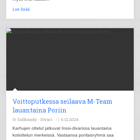
Lue lisää
Voittoputkessa seilaava M-Team
lauantaina Poriin
Salibandy -
Divari
6.12.2024
Karhujen ottelut jatkuvat Inssi-divarissa lauantaina
kotiottelun merkeissä. Vastaansa porilaisryhmä saa