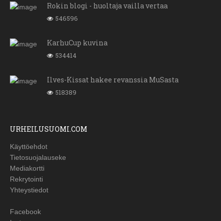
Rokin blogi - huoltaja vailla vertaa
546596
KarhuCup kuvina
534414
Ilves-Kissat hakee revanssia MuSasta
518389
URHEILUSUOMI.COM
Käyttöehdot
Tietosuojalauseke
Mediakortti
Rekrytointi
Yhteystiedot
Facebook