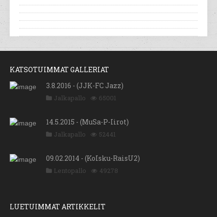
KATSOTUIMMAT GALLERIAT
3.8.2016 - (JJK-FC Jazz)
Jalkapallo
65001
14.5.2015 - (MuSa-P-Iirot)
Jalkapallo
52441
09.02.2014 - (KoIsku-RaisU2)
Lentopallo
49278
LUETUIMMAT ARTIKKELIT