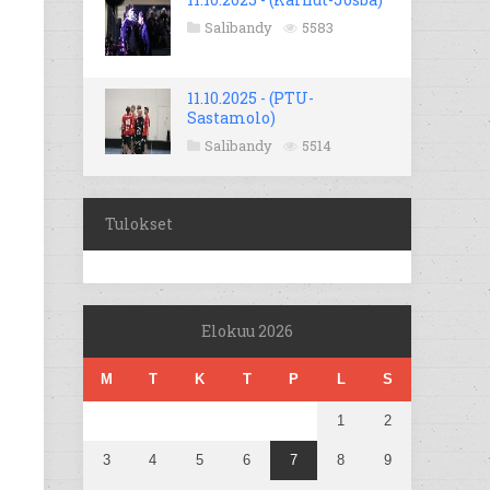
Salibandy
5583
11.10.2025 - (PTU-
Sastamolo)
Salibandy
5514
Tulokset
Elokuu 2026
M
T
K
T
P
L
S
1
2
3
4
5
6
7
8
9