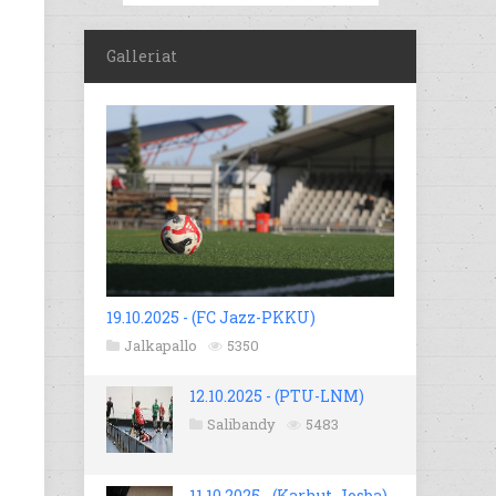
Galleriat
19.10.2025 - (FC Jazz-PKKU)
Jalkapallo
5350
12.10.2025 - (PTU-LNM)
Salibandy
5483
11.10.2025 - (Karhut-Josba)