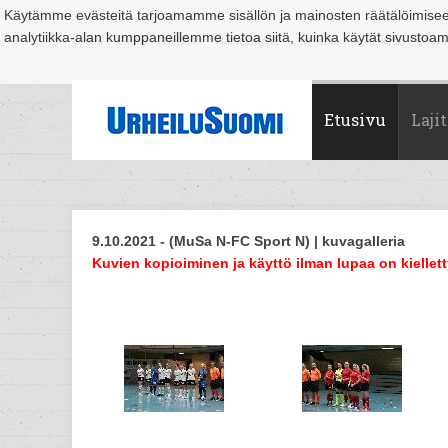
Käytämme evästeitä tarjoamamme sisällön ja mainosten räätälöimise
analytiikka-alan kumppaneillemme tietoa siitä, kuinka käytät sivusto
Suomi
Espoo
Helsinki
Hämeenlinna
Joensuu
Jyväskylä
Kouvo
Etusivu
Lajit
9.10.2021 - (MuSa N-FC Sport N) | kuvagalleria
Kuvien kopioiminen ja käyttö ilman lupaa on kiellett