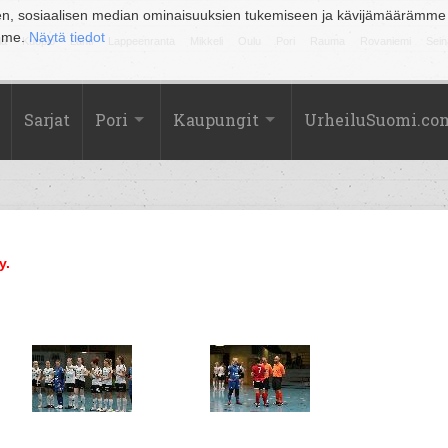
en, sosiaalisen median ominaisuuksien tukemiseen ja kävijämäärämme
amme.
Näytä tiedot
la
Kuopio
Lahti
Lappeenranta
Mikkeli
Oulu
Pori
Rauma
Rovaniemi
Sein
Sarjat
Pori
Kaupungit
UrheiluSuomi.co
y.