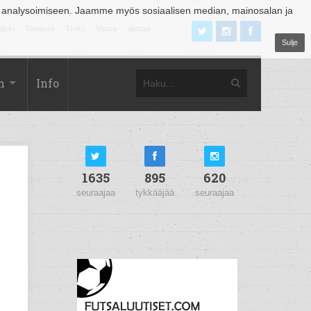
 analysoimiseen. Jaamme myös sosiaalisen median, mainosalan ja
äjoki
Tampere
Turku
Vaasa
Vantaa
Sulje
m
Info
1635
895
620
seuraajaa
tykkääjää
seuraajaa