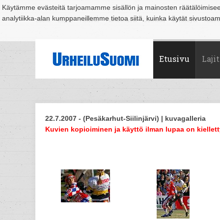
Käytämme evästeitä tarjoamamme sisällön ja mainosten räätälöimise
analytiikka-alan kumppaneillemme tietoa siitä, kuinka käytät sivusto
Suomi
Espoo
Helsinki
Hämeenlinna
Joensuu
Jyväskylä
Kouvo
Etusivu
Lajit
22.7.2007 - (Pesäkarhut-Siilinjärvi) | kuvagalleria
Kuvien kopioiminen ja käyttö ilman lupaa on kiellett