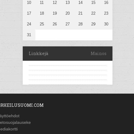
10
11
12
13
14
15
16
17
18
19
20
21
22
23
24
25
26
27
28
29
30
31
Linkkejä
Mainos
RHEILUSUOMI.COM
äyttöehdot
ietosuojalauseke
ediakortti