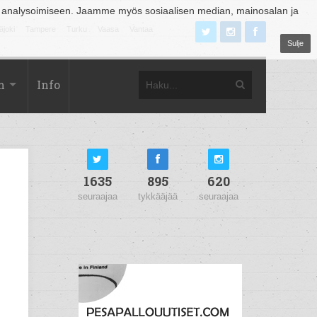
 analysoimiseen. Jaamme myös sosiaalisen median, mainosalan ja
äjoki
Tampere
Turku
Vaasa
Vantaa
Sulje
m
Info
1635
895
620
seuraajaa
tykkääjää
seuraajaa