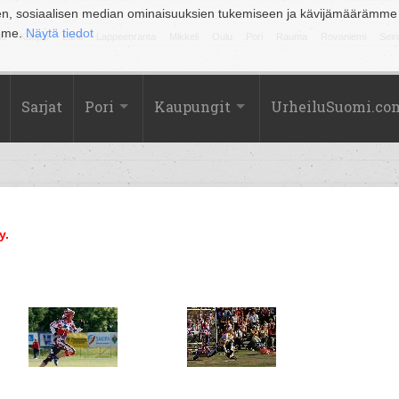
en, sosiaalisen median ominaisuuksien tukemiseen ja kävijämäärämme
amme.
Näytä tiedot
la
Kuopio
Lahti
Lappeenranta
Mikkeli
Oulu
Pori
Rauma
Rovaniemi
Sein
Sarjat
Pori
Kaupungit
UrheiluSuomi.co
y.