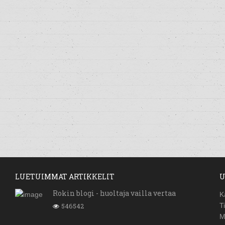
LUETUIMMAT ARTIKKELIT
U
Rokin blogi - huoltaja vailla vertaa
K
546542
T
M