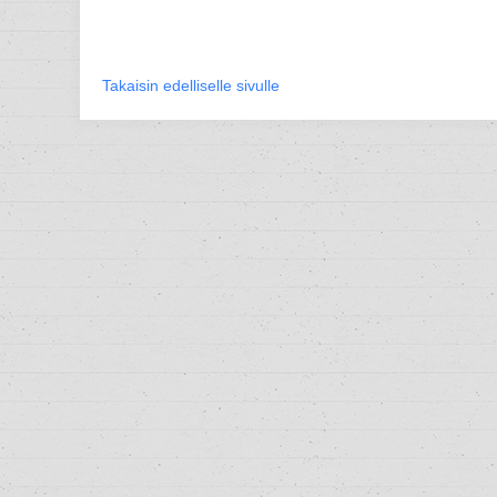
Takaisin edelliselle sivulle