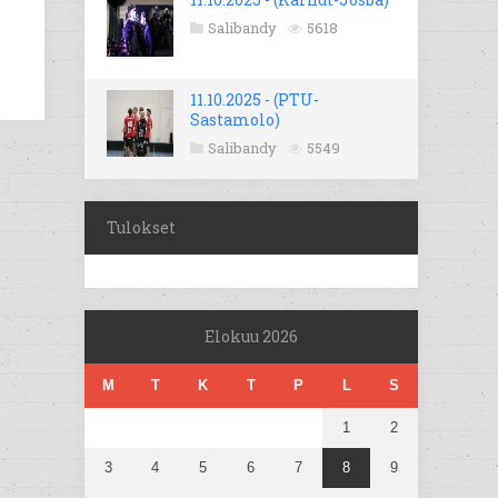
Salibandy
5618
11.10.2025 - (PTU-
Sastamolo)
Salibandy
5549
Tulokset
Elokuu 2026
M
T
K
T
P
L
S
1
2
3
4
5
6
7
8
9