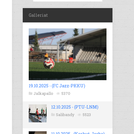
Galleriat
19.10.2025 - (FC Jazz-PKKU)
Jalkapallo
5370
12.10.2025 - (PTU-LNM)
Salibandy
5523
11.10.2025 - (Karhut-Josba)