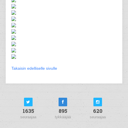
Takaisin edelliselle sivulle
1635
895
620
seuraajaa
tykkääjää
seuraajaa