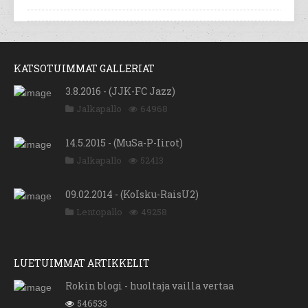
KATSOTUIMMAT GALLERIAT
3.8.2016 - (JJK-FC Jazz)
Jalkapallo
64968
14.5.2015 - (MuSa-P-Iirot)
Jalkapallo
52413
09.02.2014 - (KoIsku-RaisU2)
Lentopallo
49258
LUETUIMMAT ARTIKKELIT
Rokin blogi - huoltaja vailla vertaa
546533