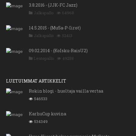
3.8.2016 - (JJK-FC Jazz)
Jalkapallo
64968
14.5.2015 - (MuSa-P-Iirot)
Jalkapallo
52413
09.02.2014 - (KoIsku-RaisU2)
Lentopallo
49258
LUETUIMMAT ARTIKKELIT
Rokin blogi - huoltaja vailla vertaa
546533
KarhuCup kuvina
534349