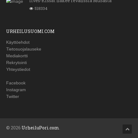
Ilves-Kissat hakee revanssia MuSasta
518334
URHEILUSUOMI.COM
Käyttöehdot
Tietosuojalauseke
Mediakortti
Rekrytointi
Yhteystiedot
Facebook
Instagram
Twitter
© 2026
UrheiluPori.com
.