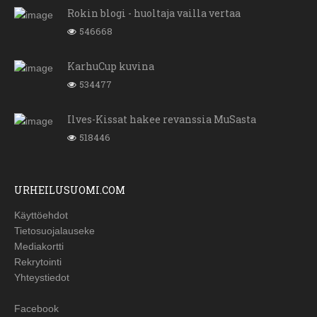
Rokin blogi - huoltaja vailla vertaa
546668
KarhuCup kuvina
534477
Ilves-Kissat hakee revanssia MuSasta
518446
URHEILUSUOMI.COM
Käyttöehdot
Tietosuojalauseke
Mediakortti
Rekrytointi
Yhteystiedot
Facebook