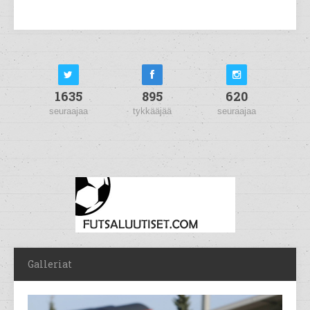
1635
895
620
seuraajaa
tykkääjää
seuraajaa
Galleriat