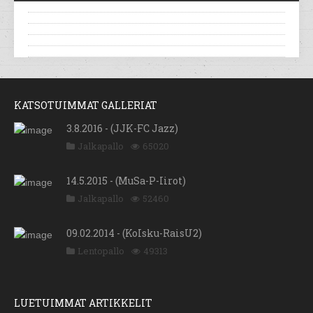
KATSOTUIMMAT GALLERIAT
3.8.2016 - (JJK-FC Jazz)
Jalkapallo
65020
14.5.2015 - (MuSa-P-Iirot)
Jalkapallo
52460
09.02.2014 - (KoIsku-RaisU2)
Lentopallo
49313
LUETUIMMAT ARTIKKELIT