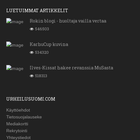
LUETUIMMAT ARTIKKELIT
Rokin blogi - huoltaja vailla vertaa
546503
KarhuCup kuvina
534320
Ilves-Kissat hakee revanssia MuSasta
518313
URHEILUSUOMI.COM
Käyttöehdot
Tietosuojalauseke
Mediakortti
Rekrytointi
Yhteystiedot