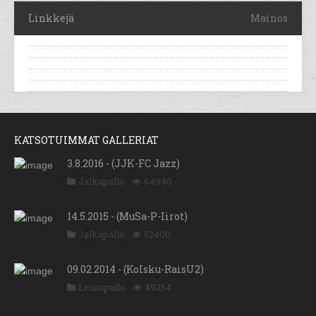
Linkkejä
Mainos
KATSOTUIMMAT GALLERIAT
3.8.2016 - (JJK-FC Jazz)
Jalkapallo
64940
14.5.2015 - (MuSa-P-Iirot)
Jalkapallo
52400
09.02.2014 - (KoIsku-RaisU2)
Lentopallo
49254