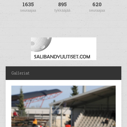
1635
895
620
seuraajaa
tykkääjää
seuraajaa
Galleriat