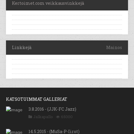
Kertoimet.com veikkausvinkkejä
Linkkejä
Mainos
KATSOTUIMMAT GALLERIAT
3.8.2016 - (JJK-FC Jazz)
Jalkapallo
65000
14.5.2015 - (MuSa-P-Iirot)