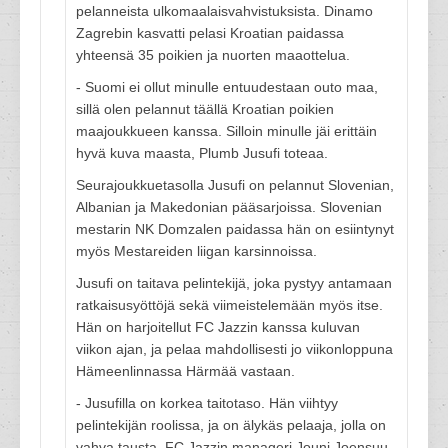
pelanneista ulkomaalaisvahvistuksista. Dinamo
Zagrebin kasvatti pelasi Kroatian paidassa
yhteensä 35 poikien ja nuorten maaottelua.
- Suomi ei ollut minulle entuudestaan outo maa,
sillä olen pelannut täällä Kroatian poikien
maajoukkueen kanssa. Silloin minulle jäi erittäin
hyvä kuva maasta, Plumb Jusufi toteaa.
Seurajoukkuetasolla Jusufi on pelannut Slovenian,
Albanian ja Makedonian pääsarjoissa. Slovenian
mestarin NK Domzalen paidassa hän on esiintynyt
myös Mestareiden liigan karsinnoissa.
Jusufi on taitava pelintekijä, joka pystyy antamaan
ratkaisusyöttöjä sekä viimeistelemään myös itse.
Hän on harjoitellut FC Jazzin kanssa kuluvan
viikon ajan, ja pelaa mahdollisesti jo viikonloppuna
Hämeenlinnassa Härmää vastaan.
- Jusufilla on korkea taitotaso. Hän viihtyy
pelintekijän roolissa, ja on älykäs pelaaja, jolla on
vahva tausta, FC Jazzin manageri Jouni Joensuu