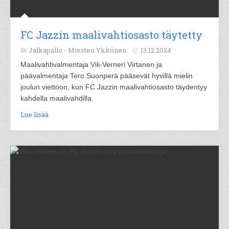
FC Jazzin maalivahtiosasto täytetty
Jalkapallo -
Miesten Ykkönen
13.12.2024
Maalivahtivalmentaja Vili-Verneri Virtanen ja
päävalmentaja Tero Suonperä pääsevät hyvillä mielin
joulun viettoon, kun FC Jazzin maalivahtiosasto täydentyy
kahdella maalivahdilla.
Lue lisää