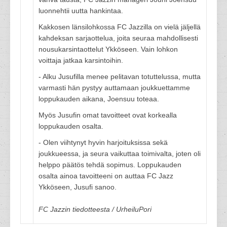
luonnehtii uutta hankintaa.
Kakkosen länsilohkossa FC Jazzilla on vielä jäljellä
kahdeksan sarjaottelua, joita seuraa mahdollisesti
nousukarsintaottelut Ykköseen. Vain lohkon
voittaja jatkaa karsintoihin.
- Alku Jusufilla menee pelitavan totuttelussa, mutta
varmasti hän pystyy auttamaan joukkuettamme
loppukauden aikana, Joensuu toteaa.
Myös Jusufin omat tavoitteet ovat korkealla
loppukauden osalta.
- Olen viihtynyt hyvin harjoituksissa sekä
joukkueessa, ja seura vaikuttaa toimivalta, joten oli
helppo päätös tehdä sopimus. Loppukauden
osalta ainoa tavoitteeni on auttaa FC Jazz
Ykköseen, Jusufi sanoo.
FC Jazzin tiedotteesta / UrheiluPori