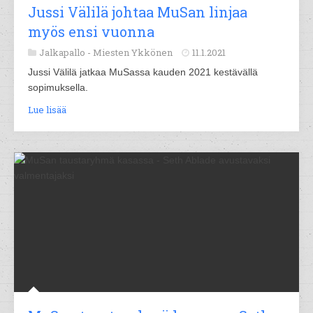
Jussi Välilä johtaa MuSan linjaa
myös ensi vuonna
Jalkapallo -
Miesten Ykkönen
11.1.2021
Jussi Välilä jatkaa MuSassa kauden 2021 kestävällä
sopimuksella.
Lue lisää