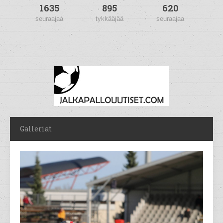
1635
895
620
seuraajaa
tykkääjää
seuraajaa
Galleriat