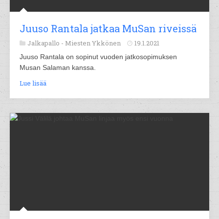
Juuso Rantala jatkaa MuSan riveissä
Jalkapallo -
Miesten Ykkönen
19.1.2021
Juuso Rantala on sopinut vuoden jatkosopimuksen
Musan Salaman kanssa.
Lue lisää