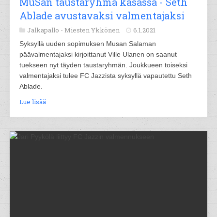
MuSan taustaryhmä kasassa - Seth
Ablade avustavaksi valmentajaksi
Jalkapallo -
Miesten Ykkönen
6.1.2021
Syksyllä uuden sopimuksen Musan Salaman
päävalmentajaksi kirjoittanut Ville Ulanen on saanut
tuekseen nyt täyden taustaryhmän. Joukkueen toiseksi
valmentajaksi tulee FC Jazzista syksyllä vapautettu Seth
Ablade.
Lue lisää