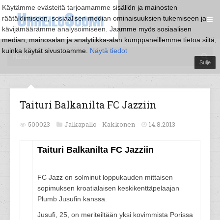
Käytämme evästeitä tarjoamamme sisällön ja mainosten
räätälöimiseen, sosiaalisen median ominaisuuksien tukemiseen ja
kävijämäärämme analysoimiseen. Jaamme myös sosiaalisen
median, mainosalan ja analytiikka-alan kumppaneillemme tietoa siitä,
kuinka käytät sivustoamme.
Näytä tiedot
Sulje
Taituri Balkanilta FC Jazziin
500023
Jalkapallo -
Kakkonen
14.8.2013
Taituri Balkanilta FC Jazziin
FC Jazz on solminut loppukauden mittaisen
sopimuksen kroatialaisen keskikenttäpelaajan
Plumb Jusufin kanssa.
Jusufi, 25, on meriteiltään yksi kovimmista Porissa