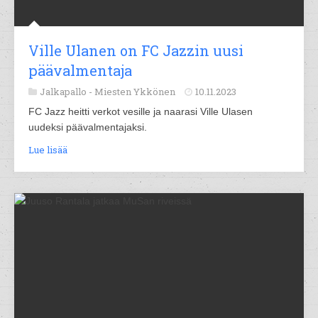
Ville Ulanen on FC Jazzin uusi
päävalmentaja
Jalkapallo -
Miesten Ykkönen
10.11.2023
FC Jazz heitti verkot vesille ja naarasi Ville Ulasen
uudeksi päävalmentajaksi.
Lue lisää