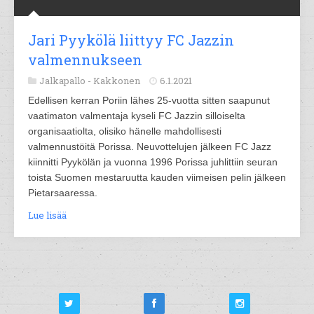
Jari Pyykölä liittyy FC Jazzin
valmennukseen
Jalkapallo -
Kakkonen
6.1.2021
Edellisen kerran Poriin lähes 25-vuotta sitten saapunut
vaatimaton valmentaja kyseli FC Jazzin silloiselta
organisaatiolta, olisiko hänelle mahdollisesti
valmennustöitä Porissa. Neuvottelujen jälkeen FC Jazz
kiinnitti Pyykölän ja vuonna 1996 Porissa juhlittiin seuran
toista Suomen mestaruutta kauden viimeisen pelin jälkeen
Pietarsaaressa.
Lue lisää