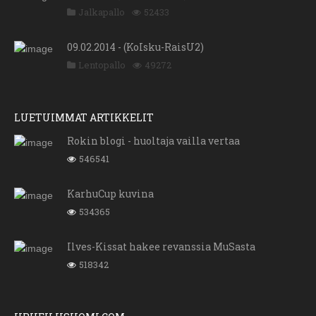
Jalkapallo
52433
09.02.2014 - (KoIsku-RaisU2)
Lentopallo
49272
LUETUIMMAT ARTIKKELIT
Rokin blogi - huoltaja vailla vertaa
546541
KarhuCup kuvina
534365
Ilves-Kissat hakee revanssia MuSasta
518342