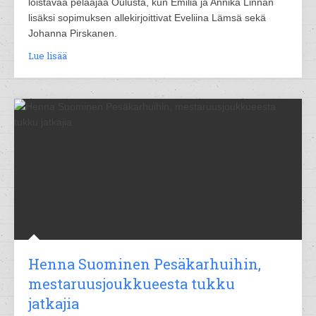
loistavaa pelaajaa Oulusta, kun Emilia ja Annika Linnan
lisäksi sopimuksen allekirjoittivat Eveliina Lämsä sekä
Johanna Pirskanen.
Lue lisää
Henna Suominen Pesäkarhuihin,
mestaruusjoukkueesta tukku
jatkajia