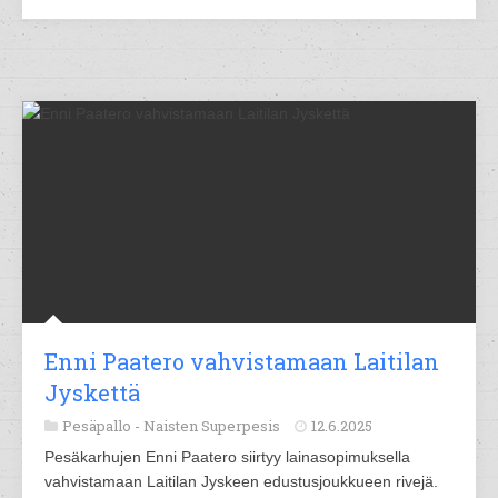
Enni Paatero vahvistamaan Laitilan
Jyskettä
Pesäpallo -
Naisten Superpesis
12.6.2025
Pesäkarhujen Enni Paatero siirtyy lainasopimuksella
vahvistamaan Laitilan Jyskeen edustusjoukkueen rivejä.