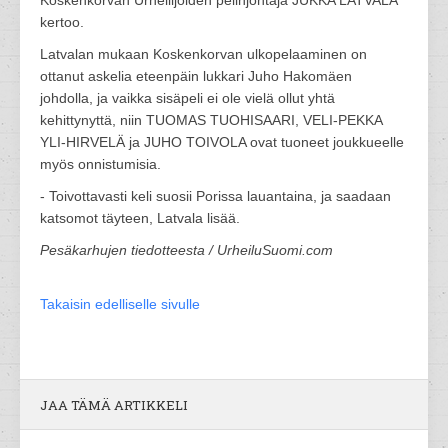
Koskenkorvan Urheilijoiden pelinjohtaja JUKKA LATVALA
kertoo.
Latvalan mukaan Koskenkorvan ulkopelaaminen on
ottanut askelia eteenpäin lukkari Juho Hakomäen
johdolla, ja vaikka sisäpeli ei ole vielä ollut yhtä
kehittynyttä, niin TUOMAS TUOHISAARI, VELI-PEKKA
YLI-HIRVELÄ ja JUHO TOIVOLA ovat tuoneet joukkueelle
myös onnistumisia.
- Toivottavasti keli suosii Porissa lauantaina, ja saadaan
katsomot täyteen, Latvala lisää.
Pesäkarhujen tiedotteesta / UrheiluSuomi.com
Takaisin edelliselle sivulle
JAA TÄMÄ ARTIKKELI