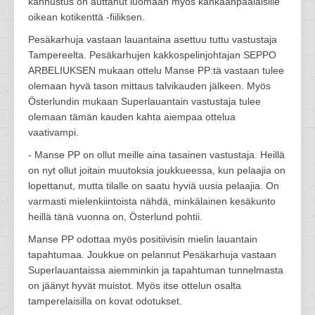
kannustus on auttanut luomaan myös kankaanpääläisille
oikean kotikenttä -fiiliksen.
Pesäkarhuja vastaan lauantaina asettuu tuttu vastustaja
Tampereelta. Pesäkarhujen kakkospelinjohtajan SEPPO
ARBELIUKSEN mukaan ottelu Manse PP:tä vastaan tulee
olemaan hyvä tason mittaus talvikauden jälkeen. Myös
Österlundin mukaan Superlauantain vastustaja tulee
olemaan tämän kauden kahta aiempaa ottelua
vaativampi.
- Manse PP on ollut meille aina tasainen vastustaja. Heillä
on nyt ollut joitain muutoksia joukkueessa, kun pelaajia on
lopettanut, mutta tilalle on saatu hyviä uusia pelaajia. On
varmasti mielenkiintoista nähdä, minkälainen kesäkunto
heillä tänä vuonna on, Österlund pohtii.
Manse PP odottaa myös positiivisin mielin lauantain
tapahtumaa. Joukkue on pelannut Pesäkarhuja vastaan
Superlauantaissa aiemminkin ja tapahtuman tunnelmasta
on jäänyt hyvät muistot. Myös itse ottelun osalta
tamperelaisilla on kovat odotukset.