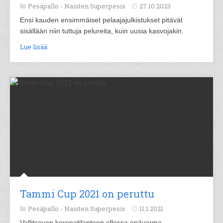
Pesäpallo -
Naisten Superpesis
27.10.2023
Ensi kauden ensimmäiset pelaajajulkistukset pitävät
sisällään niin tuttuja pelureita, kuin uusia kasvojakin.
Lue lisää
Tammi Cup 2021 on peruttu
Pesäpallo -
Naisten Superpesis
11.1.2021
Vallitsevan koronatilanteen ollessa epävarma,