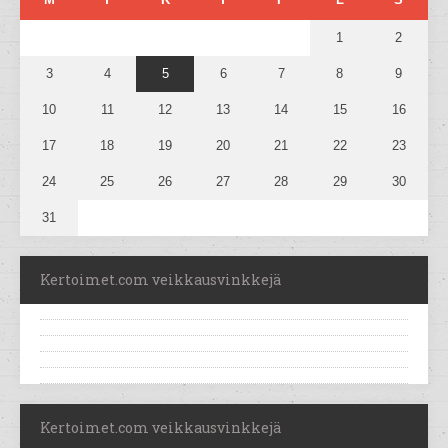
1
2
3
4
5
6
7
8
9
10
11
12
13
14
15
16
17
18
19
20
21
22
23
24
25
26
27
28
29
30
31
Kertoimet.com veikkausvinkkejä
Kertoimet.com veikkausvinkkejä