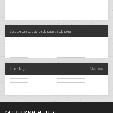
Kertoimet.com veikkausvinkkejä
Linkkejä
Mainos
KATSOTUIMMAT GALLERIAT