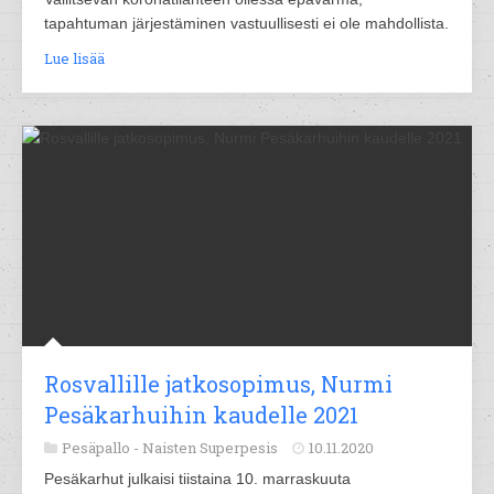
tapahtuman järjestäminen vastuullisesti ei ole mahdollista.
Lue lisää
Rosvallille jatkosopimus, Nurmi
Pesäkarhuihin kaudelle 2021
Pesäpallo -
Naisten Superpesis
10.11.2020
Pesäkarhut julkaisi tiistaina 10. marraskuuta