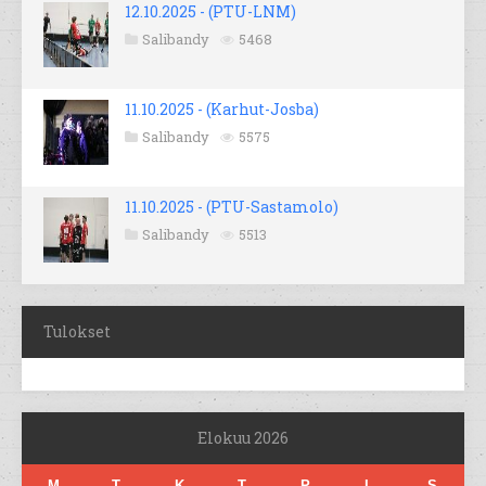
12.10.2025 - (PTU-LNM)
Salibandy
5468
11.10.2025 - (Karhut-Josba)
Salibandy
5575
11.10.2025 - (PTU-Sastamolo)
Salibandy
5513
Tulokset
Elokuu 2026
M
T
K
T
P
L
S