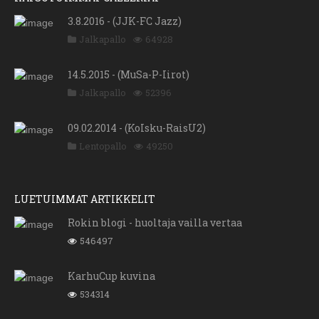
3.8.2016 - (JJK-FC Jazz)
Jalkapallo
64928
14.5.2015 - (MuSa-P-Iirot)
Jalkapallo
52396
09.02.2014 - (KoIsku-RaisU2)
Lentopallo
49250
LUETUIMMAT ARTIKKELIT
Rokin blogi - huoltaja vailla vertaa
546497
KarhuCup kuvina
534314