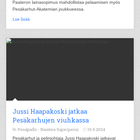
Paateron lainasopimus mahdollistaa pelaamisen myös
Pesäkarhut-Akatemian joukkueessa.
Lue lisää
Jussi Haapakoski jatkaa
Pesäkarhujen viuhkassa
Pesäpallo -
Naisten Superpesis
19.9.2024
Pesäkarhut ja pelinjohtaja Jussi Haapakoski jatkavat