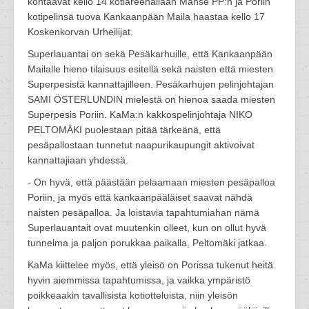
kohtaavat kello 14 kotiareenallaan Manse PP:n ja Poriin
kotipelinsä tuova Kankaanpään Maila haastaa kello 17
Koskenkorvan Urheilijat.
Superlauantai on sekä Pesäkarhuille, että Kankaanpään
Mailalle hieno tilaisuus esitellä sekä naisten että miesten
Superpesistä kannattajilleen. Pesäkarhujen pelinjohtajan
SAMI ÖSTERLUNDIN mielestä on hienoa saada miesten
Superpesis Poriin. KaMa:n kakkospelinjohtaja NIKO
PELTOMÄKI puolestaan pitää tärkeänä, että
pesäpallostaan tunnetut naapurikaupungit aktivoivat
kannattajiaan yhdessä.
- On hyvä, että päästään pelaamaan miesten pesäpalloa
Poriin, ja myös että kankaanpääläiset saavat nähdä
naisten pesäpalloa. Ja loistavia tapahtumiahan nämä
Superlauantait ovat muutenkin olleet, kun on ollut hyvä
tunnelma ja paljon porukkaa paikalla, Peltomäki jatkaa.
KaMa kiittelee myös, että yleisö on Porissa tukenut heitä
hyvin aiemmissa tapahtumissa, ja vaikka ympäristö
poikkeaakin tavallisista kotiotteluista, niin yleisön