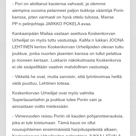
- Pori on aloittanut kautensa vahvasti, ja olemme
aiempina vuosina pelanneet paljon tiukkoja vääntöjä Porin
kanssa, joten varmasti on hyvä ottelu tulossa, Manse
PP:n pelinjohtaja JARKKO POKELA avaa.
Kankaanpään Mailaa vastaan asettuva Koskenkorvan
Urheilijat on myös tuttu vastustaja. KaMa:n lukkari JOONA
LEHTINEN kertoo Koskenkorvan Urheilijoiden olevan tuttu
joukkue, jonka nuorten jäsenten kanssa on tullut pelattua
jo moneen kertaan. Lukkarin näkökulmasta Koskenkorva
ei ole sisäpeliltään vaativin mahdollinen vastustaja.
- Vikkeliä he ovat, mutta sanoisin, että lyöntivoimaa heiltä
vielä puuttuu, Lehtinen toteaa.
Koskenkorvan Urheilijat ovat myös valmiita
Superlauantaihin ja joukkue tulee Poriin vain ja
ainoastaan voitto mielessään.
- Viimevuoden reissu Poriin oli kauden pohjanoteerauksia,
joka ei tule toistumaan. Tämä kausi on ollut
nousujohteinen ensimmäisistä harjoituspeleistä alkaen,