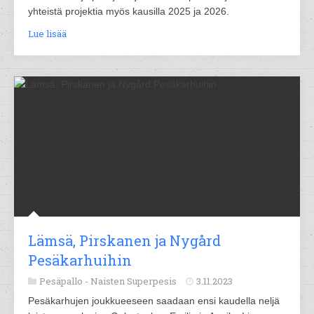
yhteistä projektia myös kausilla 2025 ja 2026.
Lue lisää
Lämsä, Pirskanen ja Nygård
Pesäkarhuihin
Pesäpallo -
Naisten Superpesis
3.11.2023
Pesäkarhujen joukkueeseen saadaan ensi kaudella neljä