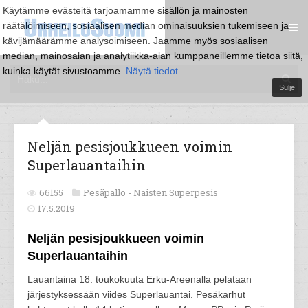
Käytämme evästeitä tarjoamamme sisällön ja mainosten
räätälöimiseen, sosiaalisen median ominaisuuksien tukemiseen ja
kävijämäärämme analysoimiseen. Jaamme myös sosiaalisen
median, mainosalan ja analytiikka-alan kumppaneillemme tietoa siitä,
kuinka käytät sivustoamme.
Näytä tiedot
Sulje
Neljän pesisjoukkueen voimin
Superlauantaihin
66155
Pesäpallo -
Naisten Superpesis
17.5.2019
Neljän pesisjoukkueen voimin
Superlauantaihin
Lauantaina 18. toukokuuta Erku-Areenalla pelataan
järjestyksessään viides Superlauantai. Pesäkarhut