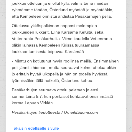
joukkue otteluun ja ei ollut kyllä valmis tämä meidän
ryhmämme tänään, Österlund myöntää ja myöntääkin,
että Kempeleen onnistui ahdistaa Pesäkarhujen peliä.
Ottelussa ykköspalkinnon nappasi molempien
joukkueiden lukkarit, Elina Kärsämä KeKiltä, sekä
Vettenranta Pesäkarhuilta. Viime kaudella Vettenranta
olikin lainassa Kempeleen Kirissä tuuraamassa
loukkaantumisesta toipuvaa Kärsämää.
- Minttu on kotiutunut hyvin rooliinsa meillä. Ensimmäinen
peli jännitti hieman, mutta seuraavat kolme ottelua olikin
jo erittäin hyvää ulkopeliä ja hän on todella hyvässä
lyönnissäkin tällä hetkellä, Österlund kehuu.
Pesäkarhujen seuraava ottelu pelataan jo ensi
sunnuntaina 5.7. kun porilaiset kohtaavat ensimmäistä
kertaa Lapuan Virkiän.
Pesäkarhujen tiedotteesta / UrheiluSuomi.com
Takaisin edelliselle sivulle