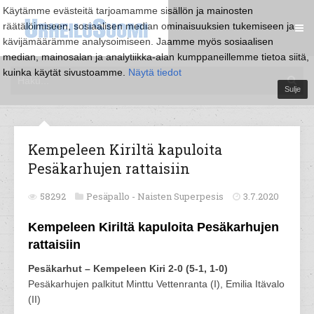
Käytämme evästeitä tarjoamamme sisällön ja mainosten
räätälöimiseen, sosiaalisen median ominaisuuksien tukemiseen ja
kävijämäärämme analysoimiseen. Jaamme myös sosiaalisen
median, mainosalan ja analytiikka-alan kumppaneillemme tietoa siitä,
kuinka käytät sivustoamme.
Näytä tiedot
Sulje
Kempeleen Kiriltä kapuloita
Pesäkarhujen rattaisiin
58292
Pesäpallo -
Naisten Superpesis
3.7.2020
Kempeleen Kiriltä kapuloita Pesäkarhujen
rattaisiin
Pesäkarhut – Kempeleen Kiri 2-0 (5-1, 1-0)
Pesäkarhujen palkitut Minttu Vettenranta (I), Emilia Itävalo
(II)