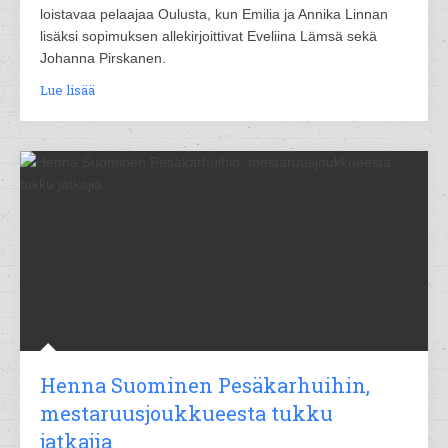
loistavaa pelaajaa Oulusta, kun Emilia ja Annika Linnan
lisäksi sopimuksen allekirjoittivat Eveliina Lämsä sekä
Johanna Pirskanen.
Lue lisää
Henna Suominen Pesäkarhuihin,
mestaruusjoukkueesta tukku
jatkajia