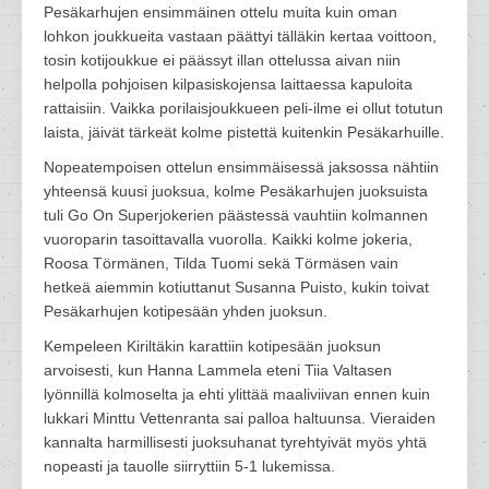
Pesäkarhujen ensimmäinen ottelu muita kuin oman
lohkon joukkueita vastaan päättyi tälläkin kertaa voittoon,
tosin kotijoukkue ei päässyt illan ottelussa aivan niin
helpolla pohjoisen kilpasiskojensa laittaessa kapuloita
rattaisiin. Vaikka porilaisjoukkueen peli-ilme ei ollut totutun
laista, jäivät tärkeät kolme pistettä kuitenkin Pesäkarhuille.
Nopeatempoisen ottelun ensimmäisessä jaksossa nähtiin
yhteensä kuusi juoksua, kolme Pesäkarhujen juoksuista
tuli Go On Superjokerien päästessä vauhtiin kolmannen
vuoroparin tasoittavalla vuorolla. Kaikki kolme jokeria,
Roosa Törmänen, Tilda Tuomi sekä Törmäsen vain
hetkeä aiemmin kotiuttanut Susanna Puisto, kukin toivat
Pesäkarhujen kotipesään yhden juoksun.
Kempeleen Kiriltäkin karattiin kotipesään juoksun
arvoisesti, kun Hanna Lammela eteni Tiia Valtasen
lyönnillä kolmoselta ja ehti ylittää maaliviivan ennen kuin
lukkari Minttu Vettenranta sai palloa haltuunsa. Vieraiden
kannalta harmillisesti juoksuhanat tyrehtyivät myös yhtä
nopeasti ja tauolle siirryttiin 5-1 lukemissa.