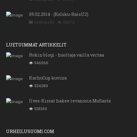
09.02.2014 - (KoIsku-RaisU2)
Lentopallo
49272
LUETUIMMAT ARTIKKELIT
Rokin blogi - huoltaja vailla vertaa
546566
KarhuCup kuvina
534389
Ilves-Kissat hakee revanssia MuSasta
518365
URHEILUSUOMI.COM