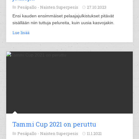
Pesäpallo -
Naisten Superpesis
27.10.2023
Ensi kauden ensimmäiset pelaajajulkistukset pitävät
sisällään niin tuttuja pelureita, kuin uusia kasvojakin.
Lue lisää
Tammi Cup 2021 on peruttu
Pesäpallo -
Naisten Superpesis
11.1.2021