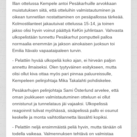
Illan ottelussa Kempele antoi Pesäkarhuille arvokkaan
muistutuksen siitä, että otteluihin valmistautuminen ja
oikean tunnetilan nostattaminen on pesäpallossa tärkeää.
Kolmostilanteet jakautuivat ottelussa 15-14, ja toinen
jakso olisi hyvin voinut päättyä KeKin juhlintaan. Vahvasta
ulkopelistään tunnettu Pesäkarhut pomputteli palloa
normaalia enemmän ja jakson ainokaisen juoksun toi
Emilia Itävalo vapaataipaleen turvin.
- Pelattiin hyvää ulkopeliä koko ajan, ei hirveän paljon
annettu ilmaiseksi. Olen tyytyväinen esitykseen, mutta
olisi ollut kiva ottaa myös pari pinnaa paluureissulle,
Kempeleen pelinjohtaja Mika Takalahti pohdiskelee.
Pesäkarhujen pelinjohtaja Sami Österlund arvelee, että
oman joukkueen valmistautuminen otteluun ei ollut
onnistunut ja tunnelataus jäi vajaaksi. Ulkopelissä
reagoinnit tulivat myöhässä, sisäpelissä pallo ei osunut
keskelle ja monta vaihtotilannetta lässähti kopiksi.
- Pelattiin neljä ensimmäistä peliä hyvin, mutta tänään oli
todella vaikeaa. Valmennuksen tehtävä on valmistaa