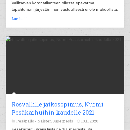
Vallitsevan koronatilanteen ollessa epävarma,
tapahtuman järjestäminen vastuullisesti ei ole mahdollista.
Lue lisää
Rosvallille jatkosopimus, Nurmi
Pesäkarhuihin kaudelle 2021
Pesäpallo -
Naisten Superpesis
10.11.2020
Pesäkarhut julkaisi tiistaina 10. marraskuuta