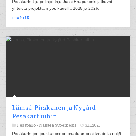
Pesäkarhut ja pelinjohtaja Jussi Haapakoski jatkavat
yhteistä projektia myös kausilla 2025 ja 2026.
Lue lisää
Lämsä, Pirskanen ja Nygård
Pesäkarhuihin
Pesäpallo -
Naisten Superpesis
3.11.2023
Pesäkarhujen joukkueeseen saadaan ensi kaudella neljä