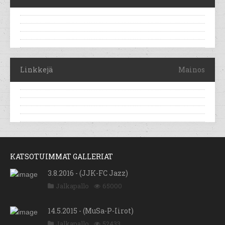
Linkkejä
Mainos
KATSOTUIMMAT GALLERIAT
3.8.2016 - (JJK-FC Jazz)
Jalkapallo
65000
14.5.2015 - (MuSa-P-Iirot)
Jalkapallo
52433