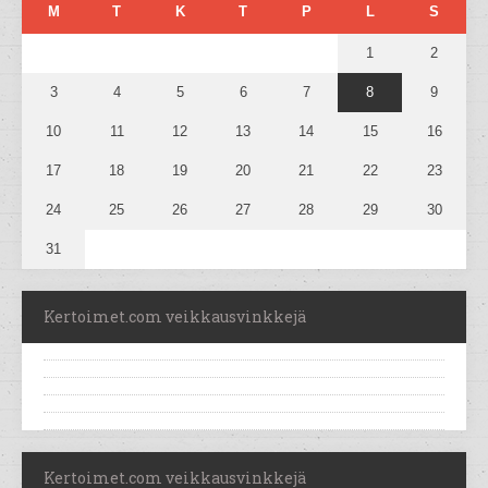
M
T
K
T
P
L
S
1
2
3
4
5
6
7
8
9
10
11
12
13
14
15
16
17
18
19
20
21
22
23
24
25
26
27
28
29
30
31
Kertoimet.com veikkausvinkkejä
Kertoimet.com veikkausvinkkejä