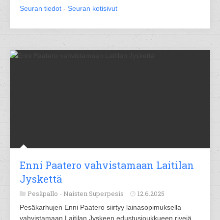
Seuran tiedot
-
Seuran kotisivut
Enni Paatero vahvistamaan Laitilan
Jyskettä
Pesäpallo -
Naisten Superpesis
12.6.2025
Pesäkarhujen Enni Paatero siirtyy lainasopimuksella
vahvistamaan Laitilan Jyskeen edustusjoukkueen rivejä.