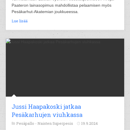
Paateron lainasopimus mahdollistaa pelaamisen myös
Pesäkarhut-Akatemian joukkueessa.
Lue lisää
Jussi Haapakoski jatkaa
Pesäkarhujen viuhkassa
Pesäpallo -
Naisten Superpesis
19.9.2024