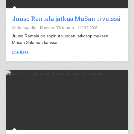
Juuso Rantala jatkaa MuSan riveissä
Jalkapallo -
Miesten Ykkönen
19.1.2021
Juuso Rantala on sopinut vuoden jatkosopimuksen
Musan Salaman kanssa.
Lue lisää