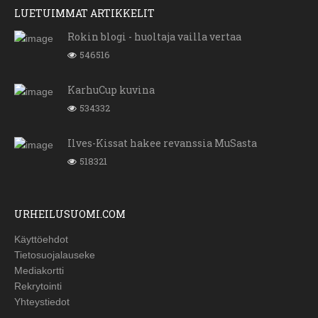
LUETUIMMAT ARTIKKELIT
Rokin blogi - huoltaja vailla vertaa
546516
KarhuCup kuvina
534332
Ilves-Kissat hakee revanssia MuSasta
518321
URHEILUSUOMI.COM
Käyttöehdot
Tietosuojalauseke
Mediakortti
Rekrytointi
Yhteystiedot