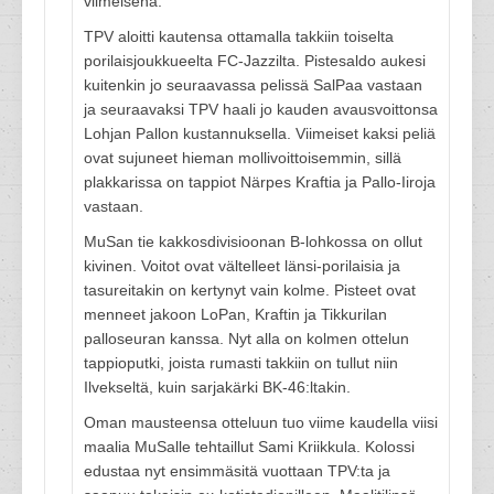
viimeisenä.
TPV aloitti kautensa ottamalla takkiin toiselta
porilaisjoukkueelta FC-Jazzilta. Pistesaldo aukesi
kuitenkin jo seuraavassa pelissä SalPaa vastaan
ja seuraavaksi TPV haali jo kauden avausvoittonsa
Lohjan Pallon kustannuksella. Viimeiset kaksi peliä
ovat sujuneet hieman mollivoittoisemmin, sillä
plakkarissa on tappiot Närpes Kraftia ja Pallo-Iiroja
vastaan.
MuSan tie kakkosdivisioonan B-lohkossa on ollut
kivinen. Voitot ovat vältelleet länsi-porilaisia ja
tasureitakin on kertynyt vain kolme. Pisteet ovat
menneet jakoon LoPan, Kraftin ja Tikkurilan
palloseuran kanssa. Nyt alla on kolmen ottelun
tappioputki, joista rumasti takkiin on tullut niin
Ilvekseltä, kuin sarjakärki BK-46:ltakin.
Oman mausteensa otteluun tuo viime kaudella viisi
maalia MuSalle tehtaillut Sami Kriikkula. Kolossi
edustaa nyt ensimmäsitä vuottaan TPV:ta ja