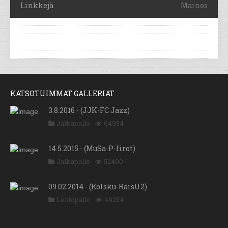
Linkkejä
Mainos
KATSOTUIMMAT GALLERIAT
3.8.2016 - (JJK-FC Jazz)
Jalkapallo
64954
14.5.2015 - (MuSa-P-Iirot)
Jalkapallo
52400
09.02.2014 - (KoIsku-RaisU2)
Lentopallo
49254