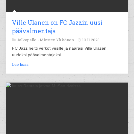
Ville Ulanen on FC Jazzin uusi
päävalmentaja
Jalkapallo -
Miesten Ykkönen
10.11.2023
FC Jazz heitti verkot vesille ja naarasi Ville Ulasen
uudeksi päävalmentajaksi.
Lue lisää