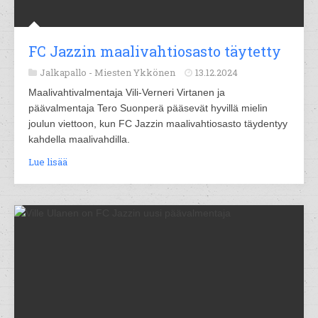
FC Jazzin maalivahtiosasto täytetty
Jalkapallo -
Miesten Ykkönen
13.12.2024
Maalivahtivalmentaja Vili-Verneri Virtanen ja
päävalmentaja Tero Suonperä pääsevät hyvillä mielin
joulun viettoon, kun FC Jazzin maalivahtiosasto täydentyy
kahdella maalivahdilla.
Lue lisää