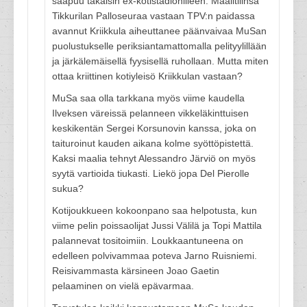
saapuu takaisin ex-kotistadionilleen. Maalitilinsä
Tikkurilan Palloseuraa vastaan TPV:n paidassa
avannut Kriikkula aiheuttanee päänvaivaa MuSan
puolustukselle periksiantamattomalla pelityylillään
ja järkälemäisellä fyysisellä ruhollaan. Mutta miten
ottaa kriittinen kotiyleisö Kriikkulan vastaan?
MuSa saa olla tarkkana myös viime kaudella
Ilveksen väreissä pelanneen vikkeläkinttuisen
keskikentän Sergei Korsunovin kanssa, joka on
taituroinut kauden aikana kolme syöttöpistettä.
Kaksi maalia tehnyt Alessandro Järviö on myös
syytä vartioida tiukasti. Liekö jopa Del Pierolle
sukua?
Kotijoukkueen kokoonpano saa helpotusta, kun
viime pelin poissaolijat Jussi Välilä ja Topi Mattila
palannevat tositoimiin. Loukkaantuneena on
edelleen polvivammaa poteva Jarno Ruisniemi.
Reisivammasta kärsineen Joao Gaetin
pelaaminen on vielä epävarmaa.