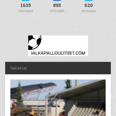
1635
895
620
seuraajaa
tykkääjää
seuraajaa
Galleriat