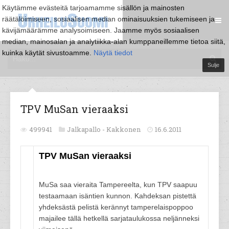
Käytämme evästeitä tarjoamamme sisällön ja mainosten
räätälöimiseen, sosiaalisen median ominaisuuksien tukemiseen ja
kävijämäärämme analysoimiseen. Jaamme myös sosiaalisen
median, mainosalan ja analytiikka-alan kumppaneillemme tietoa siitä,
kuinka käytät sivustoamme.
Näytä tiedot
Sulje
TPV MuSan vieraaksi
499941
Jalkapallo -
Kakkonen
16.6.2011
TPV MuSan vieraaksi
MuSa saa vieraita Tampereelta, kun TPV saapuu
testaamaan isäntien kunnon. Kahdeksan pistettä
yhdeksästä pelistä kerännyt tamperelaispoppoo
majailee tällä hetkellä sarjataulukossa neljänneksi