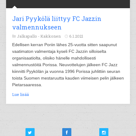
Jari Pyykölä liittyy FC Jazzin
valmennukseen
Jalkapallo -
Kakkonen
6.1.2021
Edellisen kerran Poriin lähes 25-vuotta sitten saapunut
vaatimaton valmentaja kyseli FC Jazzin silloiselta
organisaatiolta, olisiko hänelle mahdollisesti
valmennustöitä Porissa. Neuvottelujen jälkeen FC Jazz
kiinnitti Pyykölän ja vuonna 1996 Porissa juhlittiin seuran
toista Suomen mestaruutta kauden viimeisen pelin jälkeen
Pietarsaaressa.
Lue lisää