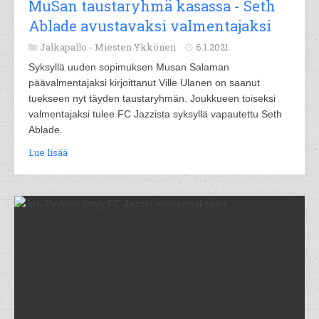
MuSan taustaryhmä kasassa - Seth
Ablade avustavaksi valmentajaksi
Jalkapallo -
Miesten Ykkönen
6.1.2021
Syksyllä uuden sopimuksen Musan Salaman
päävalmentajaksi kirjoittanut Ville Ulanen on saanut
tuekseen nyt täyden taustaryhmän. Joukkueen toiseksi
valmentajaksi tulee FC Jazzista syksyllä vapautettu Seth
Ablade.
Lue lisää