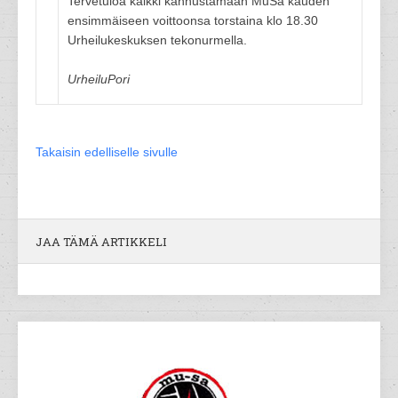
Tervetuloa kaikki kannustamaan MuSa kauden
ensimmäiseen voittoonsa torstaina klo 18.30
Urheilukeskuksen tekonurmella.
UrheiluPori
Takaisin edelliselle sivulle
JAA TÄMÄ ARTIKKELI