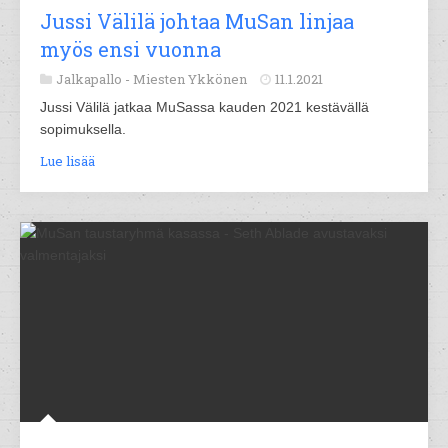
Jussi Välilä johtaa MuSan linjaa
myös ensi vuonna
Jalkapallo -
Miesten Ykkönen
11.1.2021
Jussi Välilä jatkaa MuSassa kauden 2021 kestävällä
sopimuksella.
Lue lisää