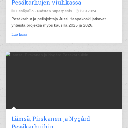
Pesäkarhujen viuhkassa
Pesäpallo -
Naisten Superpesis
19.9.2024
Pesäkarhut ja pelinjohtaja Jussi Haapakoski jatkavat
yhteistä projektia myös kausilla 2025 ja 2026.
Lue lisää
Lämsä, Pirskanen ja Nygård
Pesäkarhuihin