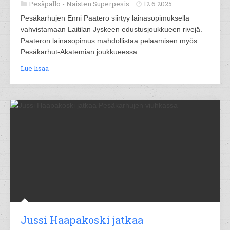
Pesäpallo -
Naisten Superpesis
12.6.2025
Pesäkarhujen Enni Paatero siirtyy lainasopimuksella
vahvistamaan Laitilan Jyskeen edustusjoukkueen rivejä.
Paateron lainasopimus mahdollistaa pelaamisen myös
Pesäkarhut-Akatemian joukkueessa.
Lue lisää
Jussi Haapakoski jatkaa