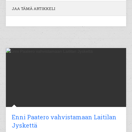
JAA TÄMÄ ARTIKKELI
Enni Paatero vahvistamaan Laitilan
Jyskettä