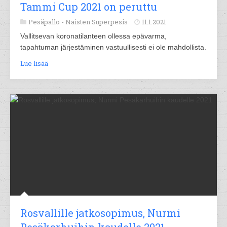
Tammi Cup 2021 on peruttu
Pesäpallo -
Naisten Superpesis
11.1.2021
Vallitsevan koronatilanteen ollessa epävarma,
tapahtuman järjestäminen vastuullisesti ei ole mahdollista.
Lue lisää
Rosvallille jatkosopimus, Nurmi