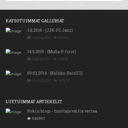
KATSOTUIMMAT GALLERIAT
3.8.2016 - (JJK-FC Jazz)
Jalkapallo
65001
14.5.2015 - (MuSa-P-Iirot)
Jalkapallo
52441
09.02.2014 - (KoIsku-RaisU2)
Lentopallo
49278
LUETUIMMAT ARTIKKELIT
Rokin blogi - huoltaja vailla vertaa
546567