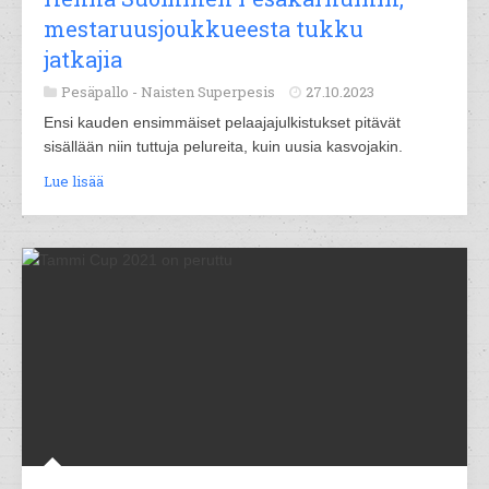
mestaruusjoukkueesta tukku
jatkajia
Pesäpallo -
Naisten Superpesis
27.10.2023
Ensi kauden ensimmäiset pelaajajulkistukset pitävät
sisällään niin tuttuja pelureita, kuin uusia kasvojakin.
Lue lisää