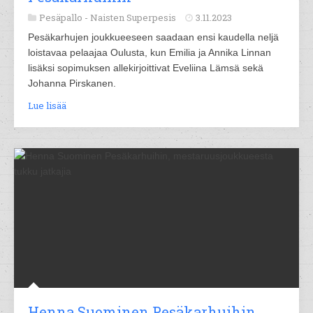
Pesäpallo -
Naisten Superpesis
3.11.2023
Pesäkarhujen joukkueeseen saadaan ensi kaudella neljä
loistavaa pelaajaa Oulusta, kun Emilia ja Annika Linnan
lisäksi sopimuksen allekirjoittivat Eveliina Lämsä sekä
Johanna Pirskanen.
Lue lisää
Henna Suominen Pesäkarhuihin,