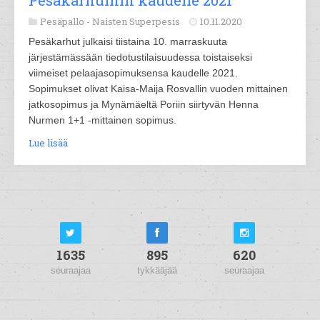
Pesäkarhuihin kaudelle 2021
Pesäpallo -
Naisten Superpesis
10.11.2020
Pesäkarhut julkaisi tiistaina 10. marraskuuta
järjestämässään tiedotustilaisuudessa toistaiseksi
viimeiset pelaajasopimuksensa kaudelle 2021.
Sopimukset olivat Kaisa-Maija Rosvallin vuoden mittainen
jatkosopimus ja Mynämäeltä Poriin siirtyvän Henna
Nurmen 1+1 -mittainen sopimus.
Lue lisää
1635
895
620
seuraajaa
tykkääjää
seuraajaa