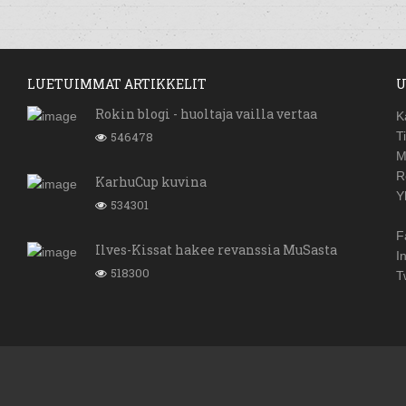
LUETUIMMAT ARTIKKELIT
U
Rokin blogi - huoltaja vailla vertaa
K
546478
T
M
R
KarhuCup kuvina
Y
534301
F
Ilves-Kissat hakee revanssia MuSasta
I
518300
T