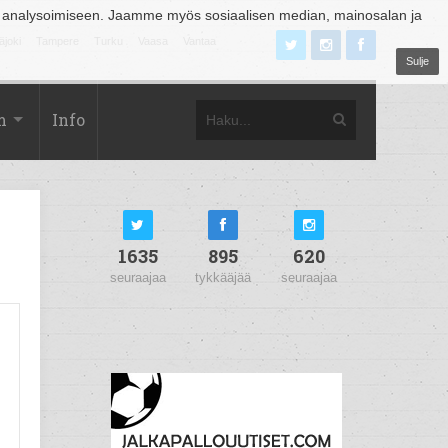
 analysoimiseen. Jaamme myös sosiaalisen median, mainosalan ja
äjoki
Tampere
Turku
Vaasa
Vantaa
Sulje
m
Info
1635
895
620
seuraajaa
tykkääjää
seuraajaa