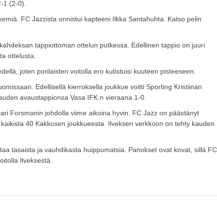
-1 (2-0).
tekemiä. FC Jazzista onnistui kapteeni Ilkka Santahuhta. Katso pelin
hdeksan tappiottoman ottelun putkessa. Edellinen tappio on juuri
a ottelusta.
ellä, joten porilaisten voitolla ero kutistuisi kuuteen pisteeseen.
 uomissaan. Edellisellä kierroksella joukkue voitti Sporting Kristiinan
 kauden avaustappionsa Vasa IFK:n vieraana 1-0.
kari Forsmanin johdolla viime aikoina hyvin. FC Jazz on päästänyt
 kaikista 40 Kakkosen joukkueesta. Ilveksen verkkoon on tehty kauden
aa tasaista ja vauhdikasta huippumatsia. Panokset ovat kovat, sillä FC
itolla Ilveksestä.