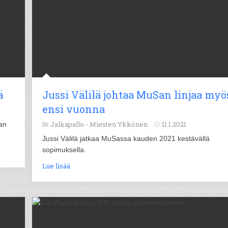
ä
Jussi Välilä johtaa MuSan linjaa myö
ensi vuonna
Jalkapallo -
Miesten Ykkönen
11.1.2021
an
Jussi Välilä jatkaa MuSassa kauden 2021 kestävällä
sopimuksella.
Lue lisää