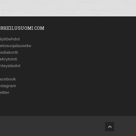
RHEILUSUOMI.COM
äyttöehdot
ietosuojalauseke
ediakortti
ekrytointi
hteystiedot
acebook
nstagram
witter