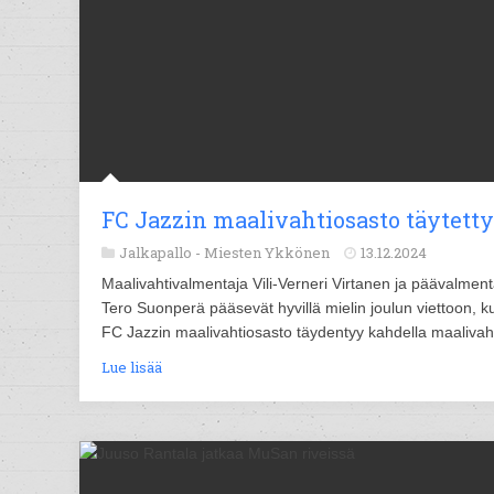
FC Jazzin maalivahtiosasto täytetty
Jalkapallo -
Miesten Ykkönen
13.12.2024
Maalivahtivalmentaja Vili-Verneri Virtanen ja päävalment
Tero Suonperä pääsevät hyvillä mielin joulun viettoon, k
FC Jazzin maalivahtiosasto täydentyy kahdella maalivahd
Lue lisää