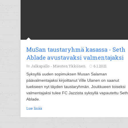
MuSan taustaryhmä kasassa - Seth
Ablade avustavaksi valmentajaksi
Jalkapallo -
Miesten Ykkönen
6.1.2021
Syksyllä uuden sopimuksen Musan Salaman
päävalmentajaksi kirjoittanut Ville Ulanen on saanut
tuekseen nyt täyden taustaryhmän. Joukkueen toiseksi
valmentajaksi tulee FC Jazzista syksyllä vapautettu Seth
Ablade.
Lue lisää