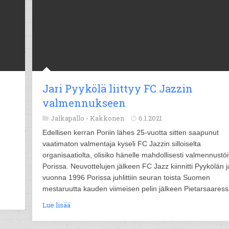
Jari Pyykölä liittyy FC Jazzin
valmennukseen
Jalkapallo -
Kakkonen
6.1.2021
Edellisen kerran Poriin lähes 25-vuotta sitten saapunut
vaatimaton valmentaja kyseli FC Jazzin silloiselta
organisaatiolta, olisiko hänelle mahdollisesti valmennustöi
Porissa. Neuvottelujen jälkeen FC Jazz kiinnitti Pyykölän j
vuonna 1996 Porissa juhlittiin seuran toista Suomen
mestaruutta kauden viimeisen pelin jälkeen Pietarsaaress
Lue lisää