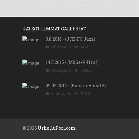
KATSOTUIMMAT GALLERIAT
3.8.2016 - (JJK-FC Jazz)
Jalkapallo
64911
14.5.2015 - (MuSa-P-Iirot)
Jalkapallo
52396
09.02.2014 - (KoIsku-RaisU2)
Lentopallo
49246
© 2026
UrheiluPori.com
.