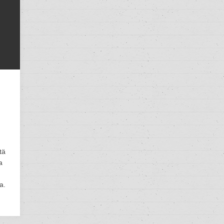
tä
a
a.