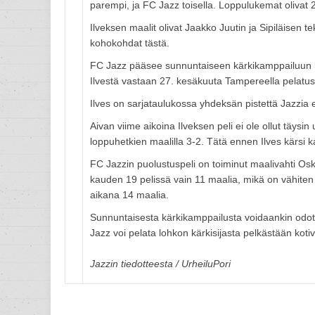
parempi, ja FC Jazz toisella. Loppulukemat olivat 2
Ilveksen maalit olivat Jaakko Juutin ja Sipiläisen 
kohokohdat tästä.
FC Jazz pääsee sunnuntaiseen kärkikamppailuun ka
Ilvestä vastaan 27. kesäkuuta Tampereella pelatust
Ilves on sarjataulukossa yhdeksän pistettä Jazzia ed
Aivan viime aikoina Ilveksen peli ei ole ollut täysin
loppuhetkien maalilla 3-2. Tätä ennen Ilves kärsi
FC Jazzin puolustuspeli on toiminut maalivahti Os
kauden 19 pelissä vain 11 maalia, mikä on vähiten
aikana 14 maalia.
Sunnuntaisesta kärkikamppailusta voidaankin odott
Jazz voi pelata lohkon kärkisijasta pelkästään kotivo
Jazzin tiedotteesta / UrheiluPori