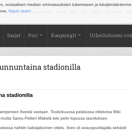
en, sosiaalisen median ominaisuuksien tukemiseen ja kävijämäärämme
amme.
Näytä tiedot
la
Kuopio
Lahti
Lappeenranta
Mikkeli
Oulu
Pori
Rauma
Rovaniemi
Sein
Sarjat
Pori
Kaupungit
UrheiluSuomi.co
unnuntaina stadionilla
a stadionilla
 Tampereen Ilvestä vastaan. Toukokuussa pelatussa ottelussa Miki
, mutta Samu-Petteri Mäkelä teki pelin lopussa tasoituksen.
a nähtiin kaksijakoinen ottelu. Ilves oli avauspuoliajalla selvästi