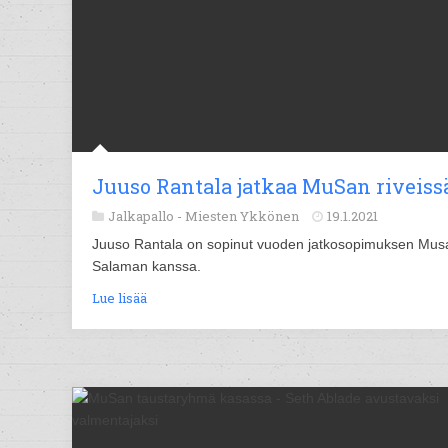
Juuso Rantala jatkaa MuSan riveiss
Jalkapallo -
Miesten Ykkönen
19.1.2021
Juuso Rantala on sopinut vuoden jatkosopimuksen Mus
Salaman kanssa.
Lue lisää