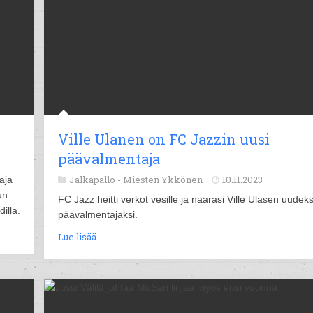
Ville Ulanen on FC Jazzin uusi
päävalmentaja
Jalkapallo -
Miesten Ykkönen
10.11.2023
aja
un
FC Jazz heitti verkot vesille ja naarasi Ville Ulasen uudeks
illa.
päävalmentajaksi.
Lue lisää