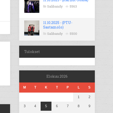
Salibandy
5563
11.10.2025 - (PTU-
Sastamolo)
Salibandy
5500
Tulokset
Elokuu 2026
M
T
K
T
P
L
S
1
2
3
4
5
6
7
8
9