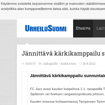
Käytämme evästeitä tarjoamamme sisällön ja mainosten räätälöimise
analytiikka-alan kumppaneillemme tietoa siitä, kuinka käytät sivusto
Suomi
Espoo
Helsinki
Hämeenlinna
Joensuu
Jyväskylä
Kouvo
Etusivu
Lajit
Jännittävä kärkikamppailu s
500173
Jalkapallo -
Kakkonen
18.8.2012
Jännittävä kärkikamppailu sunnuntain
FC Jazz avasi kauden kotipelinsä 1-1 -tasapelillä
Sipiläinen vei Ilveksen rangaistuspotkusta johtoon
Kauden toisessa kohtaamisessa Tampereen Tammelass