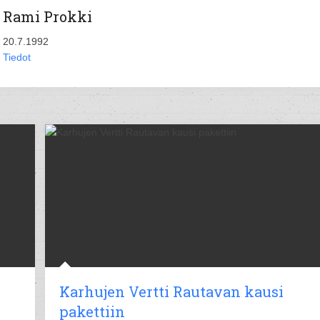
Rami Prokki
20.7.1992
Tiedot
Karhujen Vertti Rautavan kausi
pakettiin