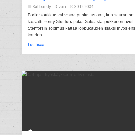
Salibandy -
Divari
30.12.2024
Porilaisjoukkue vahvistaa puolustustaan, kun seuran o
kasvatti Henry Stenfors palaa Saksasta joukkueen riveih
Stenforsin sopimus kattaa loppukauden lisäksi myös ens
kauden.
Lue lisää