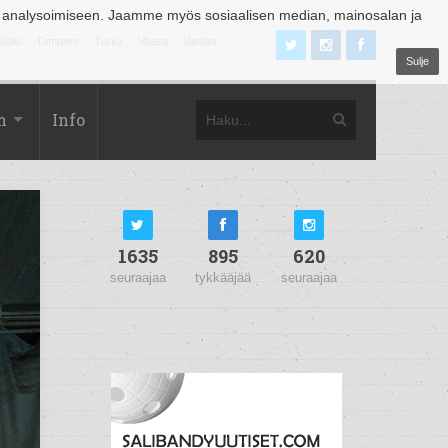
 analysoimiseen. Jaamme myös sosiaalisen median, mainosalan ja
äjoki
Tampere
Turku
Vaasa
Vantaa
Sulje
m
Info
1635
895
620
seuraajaa
tykkääjää
seuraajaa