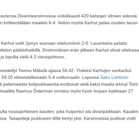
autensa Divarinkarsinnoissa voitokkaasti 420 katsojan silmien edessä.
n kotikentällään maalein 6-4. Voiton myötä Karhut palaa vuoden tauon
Karhut voitti Jymyn suoraan otteluvoitoin 2-0. Lauantaina pelattu
ottelun päätöshetkillä. Ensimmäisen erän jälkeen Karhut olivat ottelussa
ja lopulta vielä 4-3 vierasjohtoon.
iimeistellyt Teemu Mäkelä ajassa 56:42. Yhdeksi Karhujen sankariksi
sa 59:10 viimeistellessään 5-4 voittomaalin. Lopussa
Saku Lahtinen
ti pelanneesta kotijoukkueesta erottuivat vielä kaksi maalia tehnyt Tomi
n maalilla Rasmus Österman onnistui myös hyvin torjuen kaikkiaan 27
pulta nousujohteisen kauden, joka huipentui siis divaripaikkaan. Kauden
a. Tasapelejä joukkueen tilille kertyi yksi. Karsinnoissa joukkue voitti