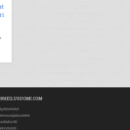
at
ri
n
RHEILUSUOMI.COM
äyttöehdot
ietosuojalauseke
ediakortti
ekrytointi