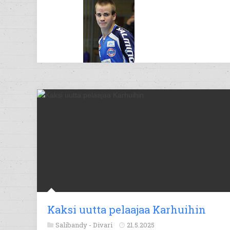
Kaksi uutta pelaajaa Karhuihin
Salibandy -
Divari
21.5.2025