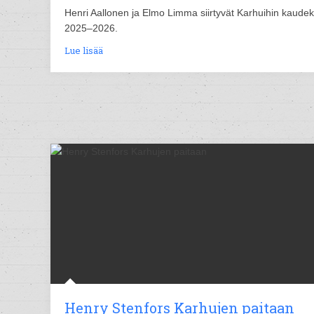
Henri Aallonen ja Elmo Limma siirtyvät Karhuihin kaudek
2025–2026.
Lue lisää
Henry Stenfors Karhujen paitaan