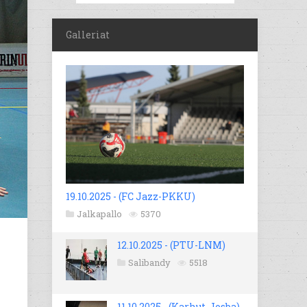
Galleriat
19.10.2025 - (FC Jazz-PKKU)
Jalkapallo
5370
12.10.2025 - (PTU-LNM)
Salibandy
5518
11.10.2025 - (Karhut-Josba)