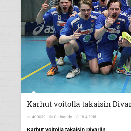
Karhut voitolla takaisin Diva
400039
Salibandy
18.4.2015
Karhut voitolla takaisin Divariin