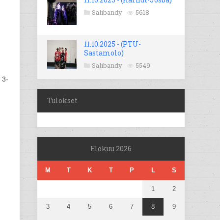
Salibandy
5618
11.10.2025 - (PTU-
Sastamolo)
Salibandy
5549
 3-
Tulokset
Elokuu 2026
M
T
K
T
P
L
S
1
2
3
4
5
6
7
8
9