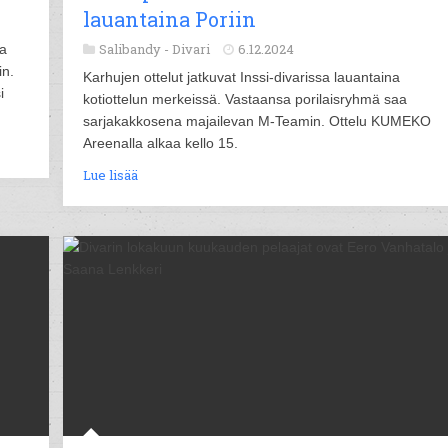
lauantaina Poriin
Salibandy -
Divari
6.12.2024
ma
in.
Karhujen ottelut jatkuvat Inssi-divarissa lauantaina
i
kotiottelun merkeissä. Vastaansa porilaisryhmä saa
sarjakakkosena majailevan M-Teamin. Ottelu KUMEKO
Areenalla alkaa kello 15.
Lue lisää