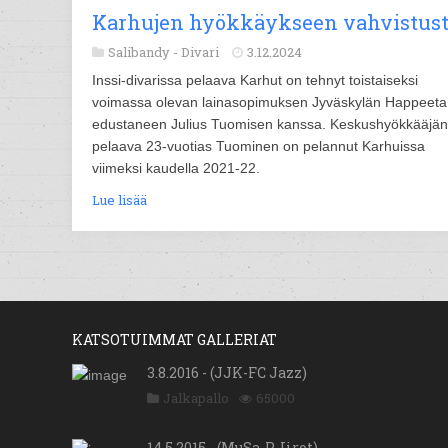
Karhujen hyökkäykseen vahvistus
Salibandy -
Divari
3.12.2024
Inssi-divarissa pelaava Karhut on tehnyt toistaiseksi
voimassa olevan lainasopimuksen Jyväskylän Happeeta
edustaneen Julius Tuomisen kanssa. Keskushyökkääjä
pelaava 23-vuotias Tuominen on pelannut Karhuissa
viimeksi kaudella 2021-22.
Lue lisää
KATSOTUIMMAT GALLERIAT
3.8.2016 - (JJK-FC Jazz)
Jalkapallo
65000
14.5.2015 - (MuSa-P-Iirot)