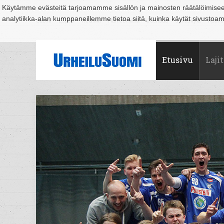
Käytämme evästeitä tarjoamamme sisällön ja mainosten räätälöimise
analytiikka-alan kumppaneillemme tietoa siitä, kuinka käytät sivusto
Suomi
Espoo
Helsinki
Hämeenlinna
Joensuu
Jyväskylä
Kouvo
Etusivu
Lajit