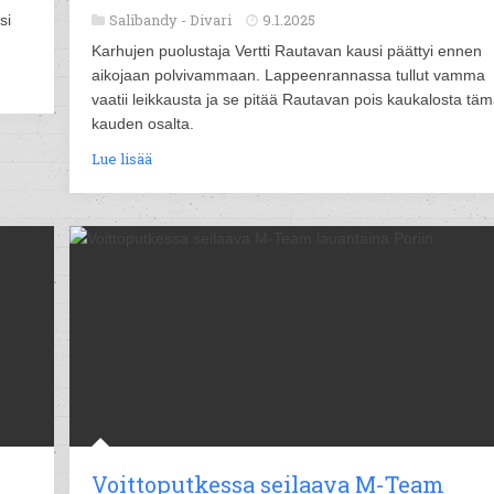
Salibandy -
Divari
9.1.2025
si
Karhujen puolustaja Vertti Rautavan kausi päättyi ennen
aikojaan polvivammaan. Lappeenrannassa tullut vamma
vaatii leikkausta ja se pitää Rautavan pois kaukalosta tä
kauden osalta.
Lue lisää
Voittoputkessa seilaava M-Team