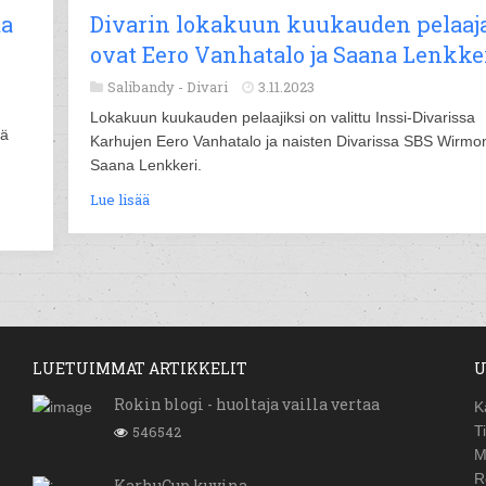
ta
Divarin lokakuun kuukauden pelaaj
ovat Eero Vanhatalo ja Saana Lenkke
Salibandy -
Divari
3.11.2023
Lokakuun kuukauden pelaajiksi on valittu Inssi-Divarissa
nä
Karhujen Eero Vanhatalo ja naisten Divarissa SBS Wirmo
Saana Lenkkeri.
Lue lisää
LUETUIMMAT ARTIKKELIT
U
Rokin blogi - huoltaja vailla vertaa
K
546542
T
M
R
KarhuCup kuvina