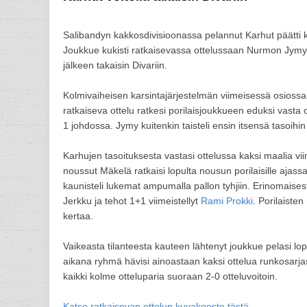
Salibandyn kakkosdivisioonassa pelannut Karhut päätti k
Joukkue kukisti ratkaisevassa ottelussaan Nurmon Jymy
jälkeen takaisin Divariin.
Kolmivaiheisen karsintajärjestelmän viimeisessä osiossa 
ratkaiseva ottelu ratkesi porilaisjoukkueen eduksi vasta 
1 johdossa. Jymy kuitenkin taisteli ensin itsensä tasoihin 
Karhujen tasoituksesta vastasi ottelussa kaksi maalia v
noussut Mäkelä ratkaisi lopulta nousun porilaisille ajas
kaunisteli lukemat ampumalla pallon tyhjiin. Erinomaises
Jerkku ja tehot 1+1 viimeistellyt
Rami Prokki
. Porilaiste
kertaa.
Vaikeasta tilanteesta kauteen lähtenyt joukkue pelasi lo
aikana ryhmä hävisi ainoastaan kaksi ottelua runkosarjass
kaikki kolme otteluparia suoraan 2-0 otteluvoitoin.
Katso ratkaisevan ottelun kuvakooste tästä