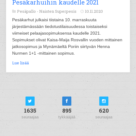
Pesäkarhuihin kaudelle 2021
Pesäpallo -
Naisten Superpesis
10.11.2020
Pesäkarhut julkaisi tiistaina 10. marraskuuta
järjestämässään tiedotustilaisuudessa toistaiseksi
viimeiset pelaajasopimuksensa kaudelle 2021.
Sopimukset olivat Kaisa-Maija Rosvallin vuoden mittainen
jatkosopimus ja Mynämäeltä Poriin siirtyvän Henna
Nurmen 1+1 -mittainen sopimus.
Lue lisää
1635
895
620
seuraajaa
tykkääjää
seuraajaa