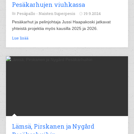
Pesäkarhujen viuhkassa
Pesäpallo -
Naisten Superpesis
19.9.2024
Pesäkarhut ja pelinjohtaja Jussi Haapakoski jatkavat
yhteistä projektia myös kausilla 2025 ja 2026.
Lue lisää
Lämsä, Pirskanen ja Nygård