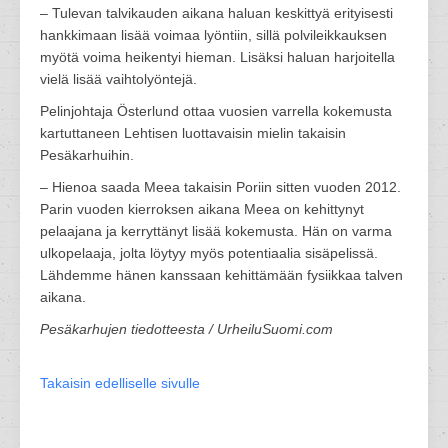
– Tulevan talvikauden aikana haluan keskittyä erityisesti
hankkimaan lisää voimaa lyöntiin, sillä polvileikkauksen
myötä voima heikentyi hieman. Lisäksi haluan harjoitella
vielä lisää vaihtolyöntejä.
Pelinjohtaja Österlund ottaa vuosien varrella kokemusta
kartuttaneen Lehtisen luottavaisin mielin takaisin
Pesäkarhuihin.
– Hienoa saada Meea takaisin Poriin sitten vuoden 2012.
Parin vuoden kierroksen aikana Meea on kehittynyt
pelaajana ja kerryttänyt lisää kokemusta. Hän on varma
ulkopelaaja, jolta löytyy myös potentiaalia sisäpelissä.
Lähdemme hänen kanssaan kehittämään fysiikkaa talven
aikana.
Pesäkarhujen tiedotteesta / UrheiluSuomi.com
Takaisin edelliselle sivulle