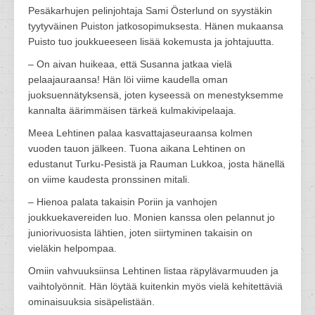
Pesäkarhujen pelinjohtaja Sami Österlund on syystäkin
tyytyväinen Puiston jatkosopimuksesta. Hänen mukaansa
Puisto tuo joukkueeseen lisää kokemusta ja johtajuutta.
– On aivan huikeaa, että Susanna jatkaa vielä
pelaajauraansa! Hän löi viime kaudella oman
juoksuennätyksensä, joten kyseessä on menestyksemme
kannalta äärimmäisen tärkeä kulmakivipelaaja.
Meea Lehtinen palaa kasvattajaseuraansa kolmen
vuoden tauon jälkeen. Tuona aikana Lehtinen on
edustanut Turku-Pesistä ja Rauman Lukkoa, josta hänellä
on viime kaudesta pronssinen mitali.
– Hienoa palata takaisin Poriin ja vanhojen
joukkuekavereiden luo. Monien kanssa olen pelannut jo
juniorivuosista lähtien, joten siirtyminen takaisin on
vieläkin helpompaa.
Omiin vahvuuksiinsa Lehtinen listaa räpylävarmuuden ja
vaihtolyönnit. Hän löytää kuitenkin myös vielä kehitettäviä
ominaisuuksia sisäpelistään.