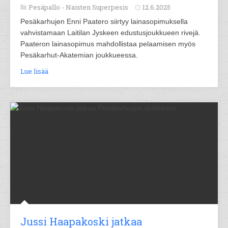
Pesäpallo -
Naisten Superpesis
12.6.2025
Pesäkarhujen Enni Paatero siirtyy lainasopimuksella
vahvistamaan Laitilan Jyskeen edustusjoukkueen rivejä.
Paateron lainasopimus mahdollistaa pelaamisen myös
Pesäkarhut-Akatemian joukkueessa.
Lue lisää
Jussi Haapakoski jatkaa