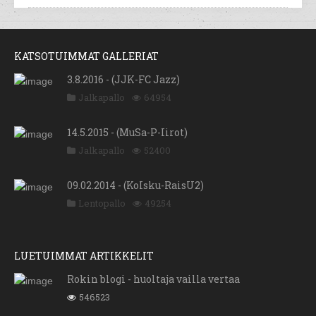
KATSOTUIMMAT GALLERIAT
3.8.2016 - (JJK-FC Jazz)
Jalkapallo
64954
14.5.2015 - (MuSa-P-Iirot)
Jalkapallo
52400
09.02.2014 - (KoIsku-RaisU2)
Lentopallo
49254
LUETUIMMAT ARTIKKELIT
Rokin blogi - huoltaja vailla vertaa
546523