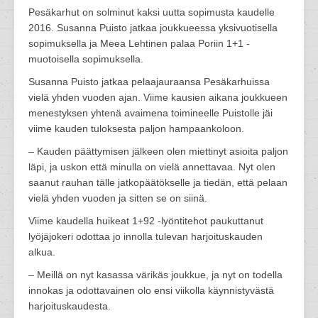
Pesäkarhut on solminut kaksi uutta sopimusta kaudelle
2016. Susanna Puisto jatkaa joukkueessa yksivuotisella
sopimuksella ja Meea Lehtinen palaa Poriin 1+1 -
muotoisella sopimuksella.
Susanna Puisto jatkaa pelaajauraansa Pesäkarhuissa
vielä yhden vuoden ajan. Viime kausien aikana joukkueen
menestyksen yhtenä avaimena toimineelle Puistolle jäi
viime kauden tuloksesta paljon hampaankoloon.
– Kauden päättymisen jälkeen olen miettinyt asioita paljon
läpi, ja uskon että minulla on vielä annettavaa. Nyt olen
saanut rauhan tälle jatkopäätökselle ja tiedän, että pelaan
vielä yhden vuoden ja sitten se on siinä.
Viime kaudella huikeat 1+92 -lyöntitehot paukuttanut
lyöjäjokeri odottaa jo innolla tulevan harjoituskauden
alkua.
– Meillä on nyt kasassa värikäs joukkue, ja nyt on todella
innokas ja odottavainen olo ensi viikolla käynnistyvästä
harjoituskaudesta.