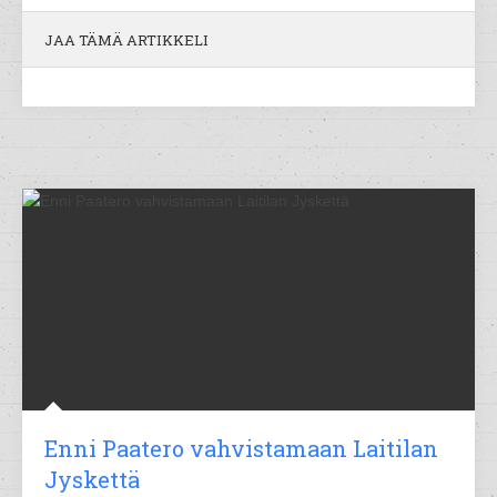
JAA TÄMÄ ARTIKKELI
Enni Paatero vahvistamaan Laitilan
Jyskettä