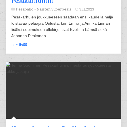
Pesäkarhuihin
Pesäpallo -
Naisten Superpesis
3.11.2023
Pesäkarhujen joukkueeseen saadaan ensi kaudella neljä
loistavaa pelaajaa Oulusta, kun Emilia ja Annika Linnan
lisäksi sopimuksen allekirjoittivat Eveliina Lämsä sekä
Johanna Pirskanen.
Lue lisää