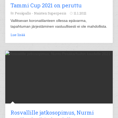
Tammi Cup 2021 on peruttu
Pesäpallo -
Naisten Superpesis
11.1.2021
Vallitsevan koronatilanteen ollessa epävarma,
tapahtuman järjestäminen vastuullisesti ei ole mahdollista.
Lue lisää
Rosvallille jatkosopimus, Nurmi