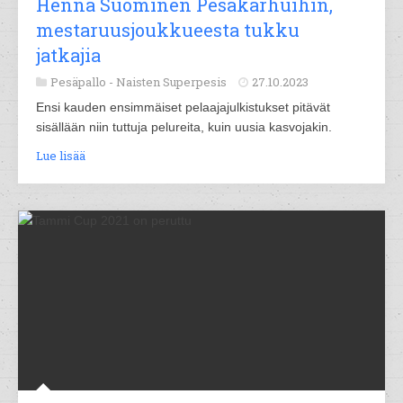
Henna Suominen Pesäkarhuihin,
mestaruusjoukkueesta tukku
jatkajia
Pesäpallo -
Naisten Superpesis
27.10.2023
Ensi kauden ensimmäiset pelaajajulkistukset pitävät
sisällään niin tuttuja pelureita, kuin uusia kasvojakin.
Lue lisää