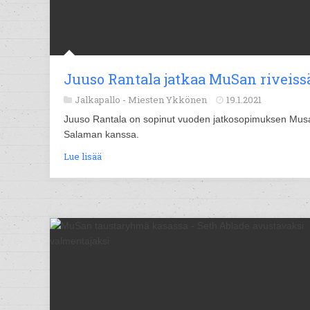
Juuso Rantala jatkaa MuSan riveiss
Jalkapallo -
Miesten Ykkönen
19.1.2021
Juuso Rantala on sopinut vuoden jatkosopimuksen Mus
Salaman kanssa.
Lue lisää