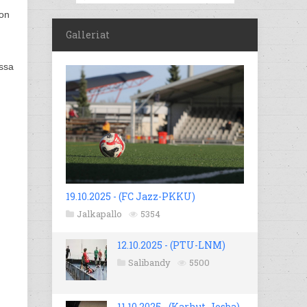
 on
Galleriat
ussa
19.10.2025 - (FC Jazz-PKKU)
Jalkapallo
5354
12.10.2025 - (PTU-LNM)
Salibandy
5500
11.10.2025 - (Karhut-Josba)