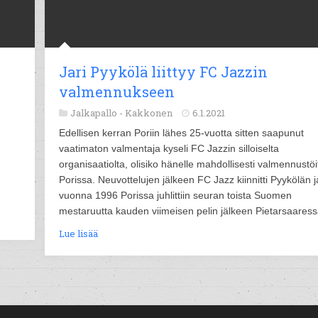
Jari Pyykölä liittyy FC Jazzin
valmennukseen
Jalkapallo -
Kakkonen
6.1.2021
Edellisen kerran Poriin lähes 25-vuotta sitten saapunut
vaatimaton valmentaja kyseli FC Jazzin silloiselta
organisaatiolta, olisiko hänelle mahdollisesti valmennustöi
Porissa. Neuvottelujen jälkeen FC Jazz kiinnitti Pyykölän j
vuonna 1996 Porissa juhlittiin seuran toista Suomen
mestaruutta kauden viimeisen pelin jälkeen Pietarsaaress
Lue lisää