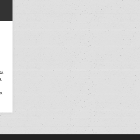
tä
a
a.