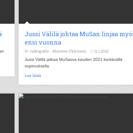
ä
Jussi Välilä johtaa MuSan linjaa myö
ensi vuonna
Jalkapallo -
Miesten Ykkönen
11.1.2021
an
Jussi Välilä jatkaa MuSassa kauden 2021 kestävällä
sopimuksella.
Lue lisää