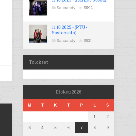
Salibandy
5592
11.10.2025 - (PTU-
Sastamolo)
Salibandy
5531
Tulokset
Elokuu 2026
M
T
K
T
P
L
S
1
2
3
4
5
6
7
8
9