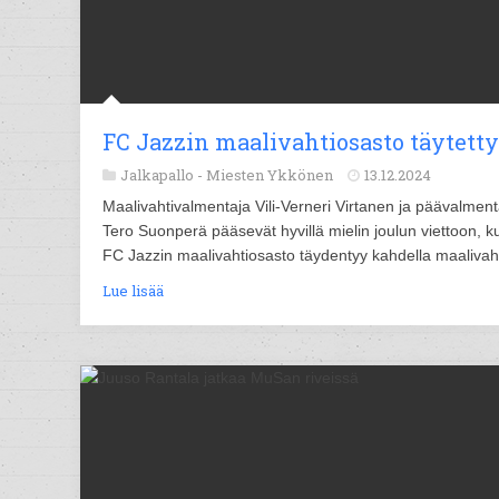
FC Jazzin maalivahtiosasto täytetty
Jalkapallo -
Miesten Ykkönen
13.12.2024
Maalivahtivalmentaja Vili-Verneri Virtanen ja päävalment
Tero Suonperä pääsevät hyvillä mielin joulun viettoon, k
FC Jazzin maalivahtiosasto täydentyy kahdella maalivahd
Lue lisää