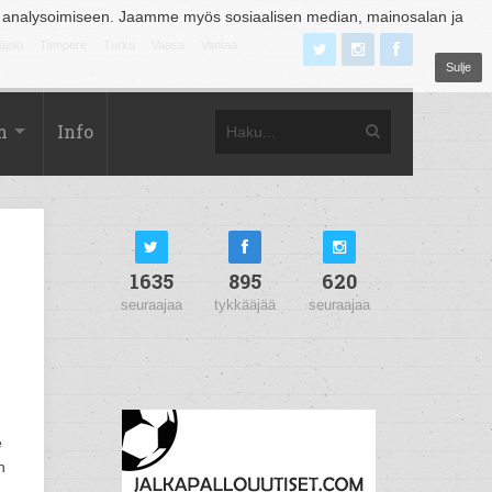
 analysoimiseen. Jaamme myös sosiaalisen median, mainosalan ja
äjoki
Tampere
Turku
Vaasa
Vantaa
Sulje
m
Info
1635
895
620
seuraajaa
tykkääjää
seuraajaa
e
n
n