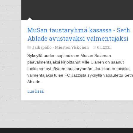
MuSan taustaryhmä kasassa - Seth
Ablade avustavaksi valmentajaksi
Jalkapallo -
Miesten Ykkönen
6.1.2021
Syksyllä uuden sopimuksen Musan Salaman
päävalmentajaksi kirjoittanut Ville Ulanen on saanut
tuekseen nyt täyden taustaryhmän. Joukkueen toiseksi
valmentajaksi tulee FC Jazzista syksyllä vapautettu Seth
Ablade.
Lue lisää