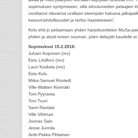
sopimuksen syntymiseen, sillä sitoutuneiden pelaajien l
osoittanut olevansa urallaan eteenpäin haluava jalkapall
kasvumahdollisuudet ja tarttui haasteeseen”.
Kolu ehti jo pelaamaan yhden harjoitusottelun MuSa-paidas
yhden ja alusti toisen osuman, joten debyytti kaudelle ei 
Sopimukset 15.2.2016:
Juhani Koponen (mv)
Eetu Lindfors (mv)
Lauri Koskela (mv)
Eetu Kolu
Miika-Samuel Rostedt
Ville-Waltteri Kivimäki
Toni Pyyranta
Toni Tuuri
Sami Rantala
Ville Vihlman
Joonas Salo
Jesse Junnila
Antti-Pekka Pihlainen