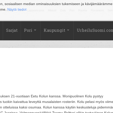
en, sosiaalisen median ominaisuuksien tukemiseen ja kävijämäärämme
amme.
Näytä tiedot
la
Kuopio
Lahti
Lappeenranta
Mikkeli
Oulu
Pori
Rauma
Rovaniemi
Sein
Sarjat
Pori
Kaupungit
UrheiluSuomi.co
ksen 21-vuotiaan Eetu Kolun kanssa. Monipuolinen Kolu pystyy
uokin kaivattua leveyttä musalaisten rosteriin. Kolu pelasi myös viim
an otteluissa kaksi osumaa. Kolun kanssa käytiin keskusteluja pidemmä
C Jazzissa. Valmennuspäällikkö Teemu Pelttari olikin tyytyväinen Kolu