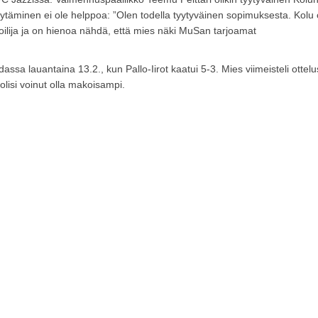
öytäminen ei ole helppoa: ”Olen todella tyytyväinen sopimuksesta. Kolu
oilija ja on hienoa nähdä, että mies näki MuSan tarjoamat
sa lauantaina 13.2., kun Pallo-Iirot kaatui 5-3. Mies viimeisteli ottel
olisi voinut olla makoisampi.