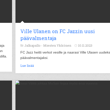
Ville Ulanen on FC Jazzin uusi
päävalmentaja
Jalkapallo -
Miesten Ykkönen
10.11.2023
aja
un
FC Jazz heitti verkot vesille ja naarasi Ville Ulasen uudeks
illa.
päävalmentajaksi.
Lue lisää