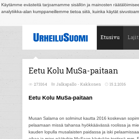
Käytämme evästeitä tarjoamamme sisällön ja mainosten räätälöimise
analytiikka-alan kumppaneillemme tietoa siitä, kuinka käytät sivusto
Suomi
Espoo
Helsinki
Hämeenlinna
Joensuu
Jyväskylä
Kouvo
Etusivu
Lajit
Eetu Kolu MuSa-paitaan
273164
Jalkapallo -
Kakkonen
15.2.2016
Eetu Kolu MuSa-paitaan
Musan Salama on solminut kautta 2016 koskevan sopimu
pelaamaan missä tahansa hyökkäävässä roolissa ja mies t
kauden lopulla musalaisten paidassa ja iski pelaamissa
aikaa ja mies päätyikin MuSaan käytyään testissä mm. F