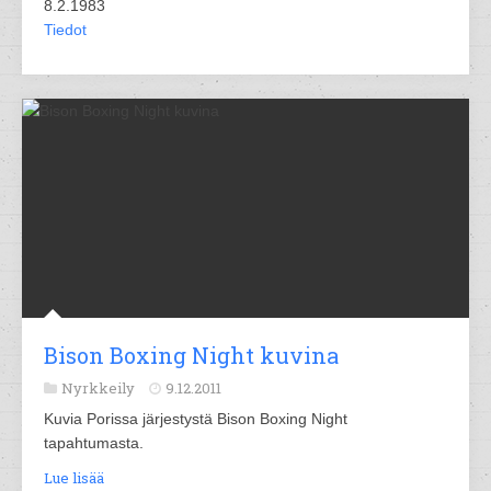
8.2.1983
Tiedot
Bison Boxing Night kuvina
Nyrkkeily
9.12.2011
Kuvia Porissa järjestystä Bison Boxing Night
tapahtumasta.
Lue lisää