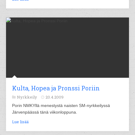
Kulta, Hopea ja Pronssi Poriin
Nyrkkeily
20.4.2009
Porin NMKYllä menestystä naisten SM-nyrkkeilyssä
Järvenpäässä tänä viikonloppuna.
Lue lisää