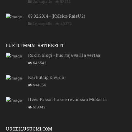
Jalkapallo
52433
09.02.2014 - (KoIsku-RaisU2)
Lentopallo
49272
LUETUIMMAT ARTIKKELIT
Rokin blogi - huoltaja vailla vertaa
546542
KarhuCup kuvina
534366
Ilves-Kissat hakee revanssia MuSasta
518342
URHEILUSUOMI.COM