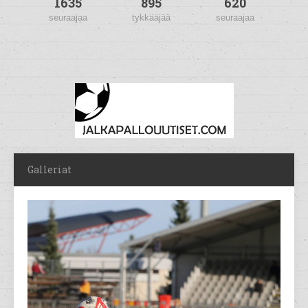
1635
895
620
seuraajaa
tykkääjää
seuraajaa
Galleriat