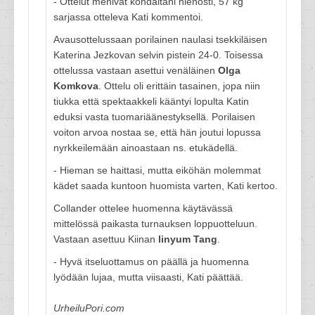
- Ottelut menivät kohdaltani hienosti, 57 kg
sarjassa otteleva Kati kommentoi.
Avausottelussaan porilainen naulasi tsekkiläisen
Katerina Jezkovan selvin pistein 24-0. Toisessa
ottelussa vastaan asettui venäläinen
Olga
Komkova
. Ottelu oli erittäin tasainen, jopa niin
tiukka että spektaakkeli kääntyi lopulta Katin
eduksi vasta tuomariäänestyksellä. Porilaisen
voiton arvoa nostaa se, että hän joutui lopussa
nyrkkeilemään ainoastaan ns. etukädellä.
- Hieman se haittasi, mutta eiköhän molemmat
kädet saada kuntoon huomista varten, Kati kertoo.
Collander ottelee huomenna käytävässä
mittelössä paikasta turnauksen loppuotteluun.
Vastaan asettuu Kiinan
linyum Tang
.
- Hyvä itseluottamus on päällä ja huomenna
lyödään lujaa, mutta viisaasti, Kati päättää.
UrheiluPori.com