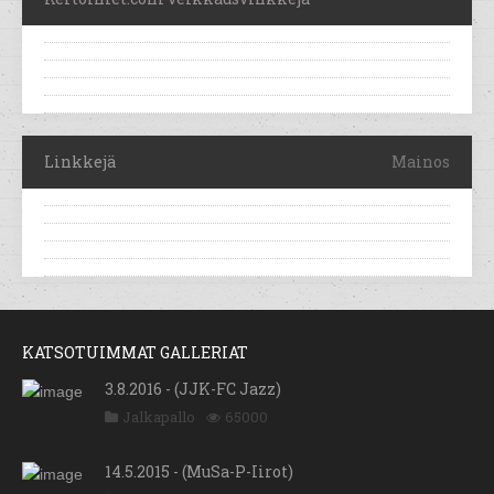
Linkkejä
Mainos
KATSOTUIMMAT GALLERIAT
3.8.2016 - (JJK-FC Jazz)
Jalkapallo
65000
14.5.2015 - (MuSa-P-Iirot)