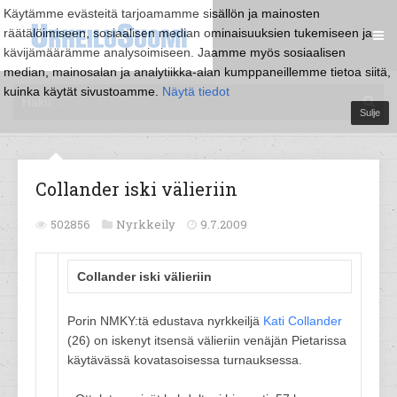
Käytämme evästeitä tarjoamamme sisällön ja mainosten
räätälöimiseen, sosiaalisen median ominaisuuksien tukemiseen ja
kävijämäärämme analysoimiseen. Jaamme myös sosiaalisen
median, mainosalan ja analytiikka-alan kumppaneillemme tietoa siitä,
kuinka käytät sivustoamme.
Näytä tiedot
Sulje
Collander iski välieriin
502856
Nyrkkeily
9.7.2009
Collander iski välieriin
Porin NMKY:tä edustava nyrkkeiljä
Kati Collander
(26) on iskenyt itsensä välieriin venäjän Pietarissa
käytävässä kovatasoisessa turnauksessa.