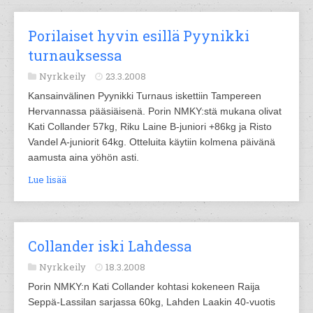
Porilaiset hyvin esillä Pyynikki
turnauksessa
Nyrkkeily
23.3.2008
Kansainvälinen Pyynikki Turnaus iskettiin Tampereen
Hervannassa pääsiäisenä. Porin NMKY:stä mukana olivat
Kati Collander 57kg, Riku Laine B-juniori +86kg ja Risto
Vandel A-juniorit 64kg. Otteluita käytiin kolmena päivänä
aamusta aina yöhön asti.
Lue lisää
Collander iski Lahdessa
Nyrkkeily
18.3.2008
Porin NMKY:n Kati Collander kohtasi kokeneen Raija
Seppä-Lassilan sarjassa 60kg, Lahden Laakin 40-vuotis