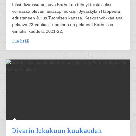
Inssi-divarissa pelaava Karhut on tehnyt toistaiseksi
voimassa olevan lainasopimuksen Jyväskylän Happeeta
edustaneen Julius Tuomisen kanssa. Keskushyökkääjänä
pelaava 23-vuotias Tuominen on pelannut Karhuissa
viimeksi kaudella 2021-22.
Lue lisää
Divarin lokakuun kuukauden