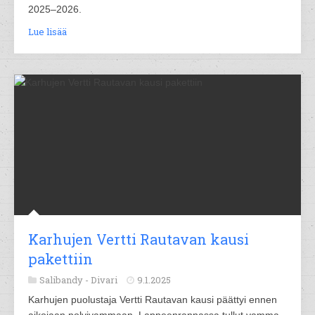
2025–2026.
Lue lisää
Karhujen Vertti Rautavan kausi
pakettiin
Salibandy -
Divari
9.1.2025
Karhujen puolustaja Vertti Rautavan kausi päättyi ennen
aikojaan polvivammaan. Lappeenrannassa tullut vamma