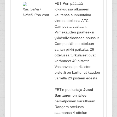
FBT Pori päättää
Kari Saha /
lokakuussa alkaneen
UrheiluPori.com
kautensa sunnuntaina
vieras ottelussa AFC
Campusta vastaan.
Viimekauden päätteeksi
ykkösdivisioonaan noussut
Campus lähtee otteluun
sarjan piikki paikalta. 26
ottelussa turkulaiset ovat
keränneet 40 pistettä.
Vastaavasti porilaisten
pistetili on karttunut kauden
varrella 29 pisteen edestä.
FBT:n puolustaja
Jussi
Santanen
on jälleen
pelikelpoinen kärsittyään
Rangers ottelusta
saamansa 4 ottelun