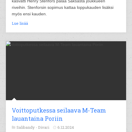
kasvatti Henry Stenfors palaa Saksasta joukkueen
riveihin. Stenforsin sopimus kattaa loppukauden lisäksi
myös ensi kauden.
Lue lisää
Voittoputkessa seilaava M-Team
lauantaina Poriin
Salibandy -
Divari
6.12.2024