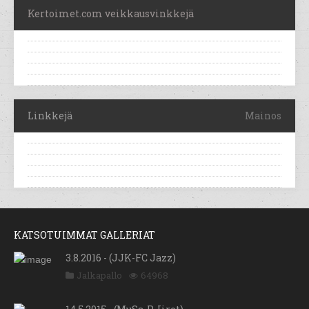
Kertoimet.com veikkausvinkkejä
Linkkejä
Mainos
KATSOTUIMMAT GALLERIAT
3.8.2016 - (JJK-FC Jazz)
Jalkapallo
64968