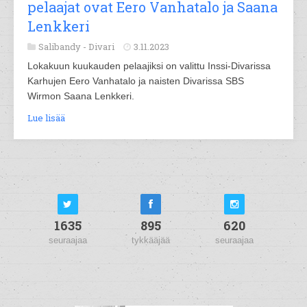
pelaajat ovat Eero Vanhatalo ja Saana
Lenkkeri
Salibandy -
Divari
3.11.2023
Lokakuun kuukauden pelaajiksi on valittu Inssi-Divarissa
Karhujen Eero Vanhatalo ja naisten Divarissa SBS
Wirmon Saana Lenkkeri.
Lue lisää
1635
895
620
seuraajaa
tykkääjää
seuraajaa