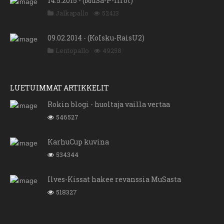
14.5.2015 - (MuSa-P-Iirot)
Jalkapallo
52413
09.02.2014 - (KoIsku-RaisU2)
Lentopallo
49258
LUETUIMMAT ARTIKKELIT
Rokin blogi - huoltaja vailla vertaa
546527
KarhuCup kuvina
534344
Ilves-Kissat hakee revanssia MuSasta
518327