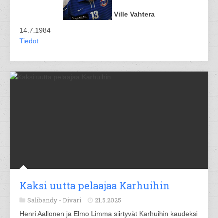
Ville Vahtera
14.7.1984
Tiedot
Kaksi uutta pelaajaa Karhuihin
Salibandy -
Divari
21.5.2025
Henri Aallonen ja Elmo Limma siirtyvät Karhuihin kaudeksi