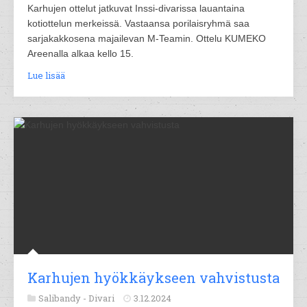
Karhujen ottelut jatkuvat Inssi-divarissa lauantaina
kotiottelun merkeissä. Vastaansa porilaisryhmä saa
sarjakakkosena majailevan M-Teamin. Ottelu KUMEKO
Areenalla alkaa kello 15.
Lue lisää
Karhujen hyökkäykseen vahvistusta
Salibandy -
Divari
3.12.2024