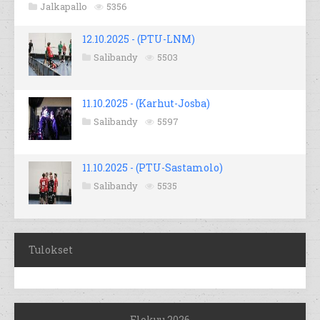
Jalkapallo
5356
12.10.2025 - (PTU-LNM)
Salibandy
5503
11.10.2025 - (Karhut-Josba)
Salibandy
5597
11.10.2025 - (PTU-Sastamolo)
Salibandy
5535
Tulokset
Elokuu 2026