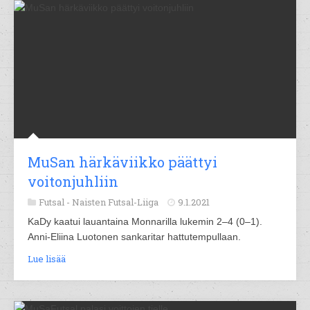
MuSan härkäviikko päättyi
voitonjuhliin
Futsal -
Naisten Futsal-Liiga
9.1.2021
KaDy kaatui lauantaina Monnarilla lukemin 2–4 (0–1).
Anni-Eliina Luotonen sankaritar hattutempullaan.
Lue lisää