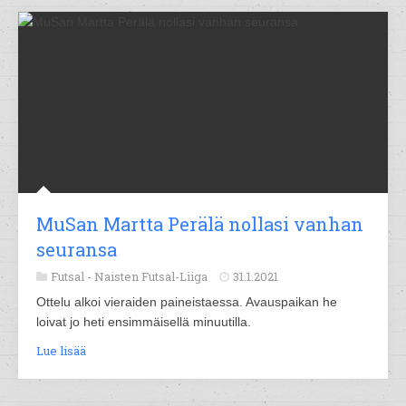
MuSan Martta Perälä nollasi vanhan
seuransa
Futsal -
Naisten Futsal-Liiga
31.1.2021
Ottelu alkoi vieraiden paineistaessa. Avauspaikan he
loivat jo heti ensimmäisellä minuutilla.
Lue lisää