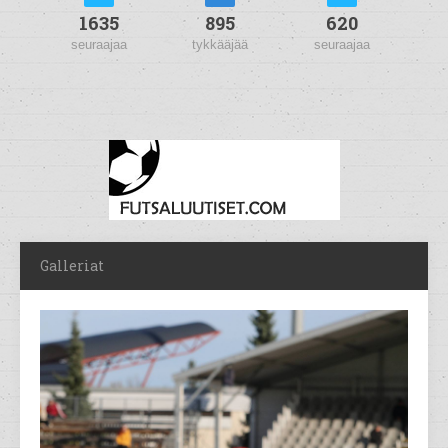
1635
895
620
seuraajaa
tykkääjää
seuraajaa
Galleriat