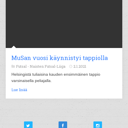
MuSan vuosi käynnistyi tappiolla
Futsal -
Naisten Futsal-Liiga
2.1.2021
Helsingistä tuliaisina kauden ensimmäinen tappio
varsinaisella peliajalla.
Lue lisää