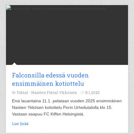
Falconsilla edessä vuoden
ensimmäinen kotiottelu
Futsal -
Naisten Futsal-Ykkönen
8.1.2025
Ensi lauantaina 11.1. pelataan vuoden 2025 ensimmäinen
Naisten Ykkösen kotiottelu Porin Urheilutalolla klo 15.
Vastaan saapuu FC Kiffen Helsingistä.
Lue lisää