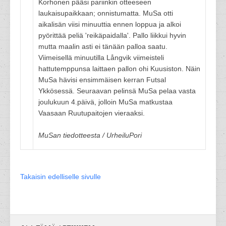
Korhonen pääsi pariinkin otteeseen
laukaisupaikkaan; onnistumatta. MuSa otti
aikalisän viisi minuuttia ennen loppua ja alkoi
pyörittää peliä 'reikäpaidalla'. Pallo liikkui hyvin
mutta maalin asti ei tänään palloa saatu.
Viimeisellä minuutilla Långvik viimeisteli
hattutemppunsa laittaen pallon ohi Kuusiston. Näin
MuSa hävisi ensimmäisen kerran Futsal
Ykkösessä. Seuraavan pelinsä MuSa pelaa vasta
joulukuun 4.päivä, jolloin MuSa matkustaa
Vaasaan Ruutupaitojen vieraaksi.
MuSan tiedotteesta / UrheiluPori
Takaisin edelliselle sivulle