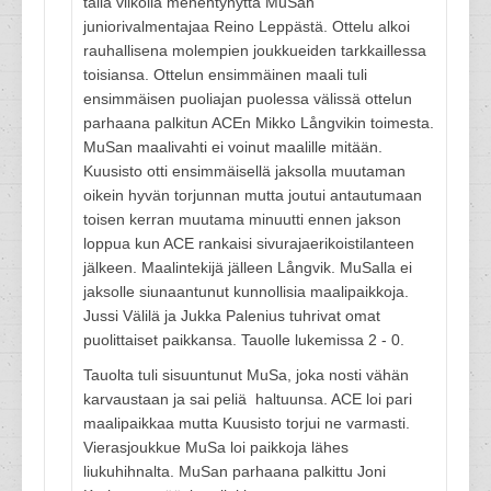
tällä viikolla menehtynyttä MuSan
juniorivalmentajaa Reino Leppästä. Ottelu alkoi
rauhallisena molempien joukkueiden tarkkaillessa
toisiansa. Ottelun ensimmäinen maali tuli
ensimmäisen puoliajan puolessa välissä ottelun
parhaana palkitun ACEn Mikko Långvikin toimesta.
MuSan maalivahti ei voinut maalille mitään.
Kuusisto otti ensimmäisellä jaksolla muutaman
oikein hyvän torjunnan mutta joutui antautumaan
toisen kerran muutama minuutti ennen jakson
loppua kun ACE rankaisi sivurajaerikoistilanteen
jälkeen. Maalintekijä jälleen Långvik. MuSalla ei
jaksolle siunaantunut kunnollisia maalipaikkoja.
Jussi Välilä ja Jukka Palenius tuhrivat omat
puolittaiset paikkansa. Tauolle lukemissa 2 - 0.
Tauolta tuli sisuuntunut MuSa, joka nosti vähän
karvaustaan ja sai peliä haltuunsa. ACE loi pari
maalipaikkaa mutta Kuusisto torjui ne varmasti.
Vierasjoukkue MuSa loi paikkoja lähes
liukuhihnalta. MuSan parhaana palkittu Joni