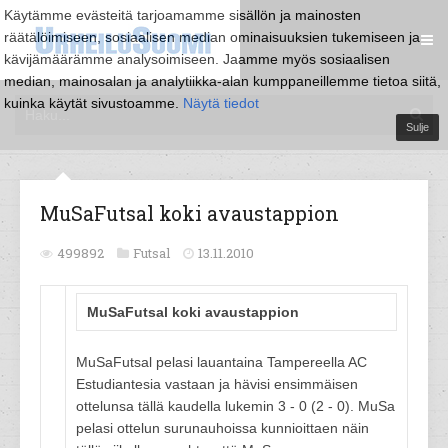
Käytämme evästeitä tarjoamamme sisällön ja mainosten
räätälöimiseen, sosiaalisen median ominaisuuksien tukemiseen ja
kävijämäärämme analysoimiseen. Jaamme myös sosiaalisen
median, mainosalan ja analytiikka-alan kumppaneillemme tietoa siitä,
kuinka käytät sivustoamme.
Näytä tiedot
Sulje
MuSaFutsal koki avaustappion
499892
Futsal
13.11.2010
MuSaFutsal koki avaustappion
MuSaFutsal pelasi lauantaina Tampereella AC
Estudiantesia vastaan ja hävisi ensimmäisen
ottelunsa tällä kaudella lukemin 3 - 0 (2 - 0). MuSa
pelasi ottelun surunauhoissa kunnioittaen näin