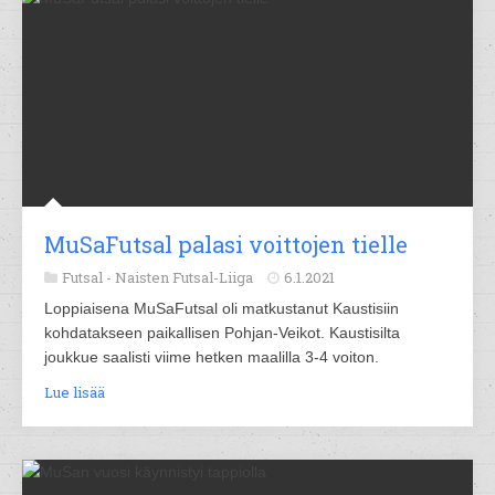
MuSaFutsal palasi voittojen tielle
Futsal -
Naisten Futsal-Liiga
6.1.2021
Loppiaisena MuSaFutsal oli matkustanut Kaustisiin
kohdatakseen paikallisen Pohjan-Veikot. Kaustisilta
joukkue saalisti viime hetken maalilla 3-4 voiton.
Lue lisää