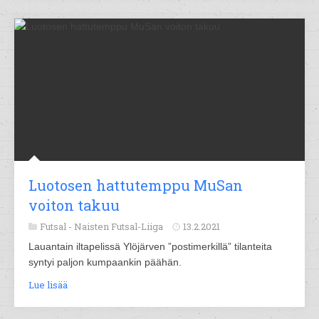
Luotosen hattutemppu MuSan
voiton takuu
Futsal -
Naisten Futsal-Liiga
13.2.2021
Lauantain iltapelissä Ylöjärven ”postimerkillä” tilanteita
syntyi paljon kumpaankin päähän.
Lue lisää