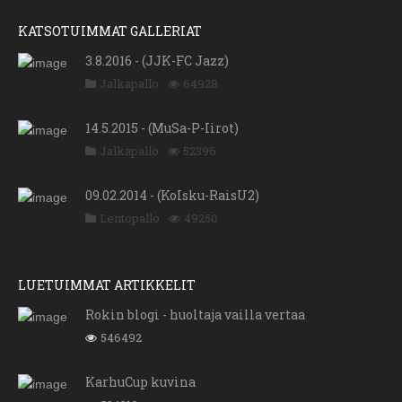
KATSOTUIMMAT GALLERIAT
3.8.2016 - (JJK-FC Jazz)
Jalkapallo
64928
14.5.2015 - (MuSa-P-Iirot)
Jalkapallo
52396
09.02.2014 - (KoIsku-RaisU2)
Lentopallo
49250
LUETUIMMAT ARTIKKELIT
Rokin blogi - huoltaja vailla vertaa
546492
KarhuCup kuvina