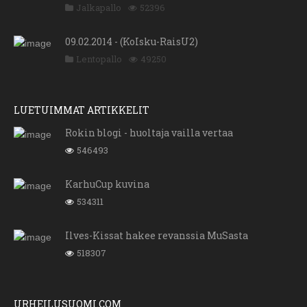
Jalkapallo
52396
09.02.2014 - (KoIsku-RaisU2)
Lentopallo
49250
LUETUIMMAT ARTIKKELIT
Rokin blogi - huoltaja vailla vertaa
546493
KarhuCup kuvina
534311
Ilves-Kissat hakee revanssia MuSasta
518307
URHEILUSUOMI.COM