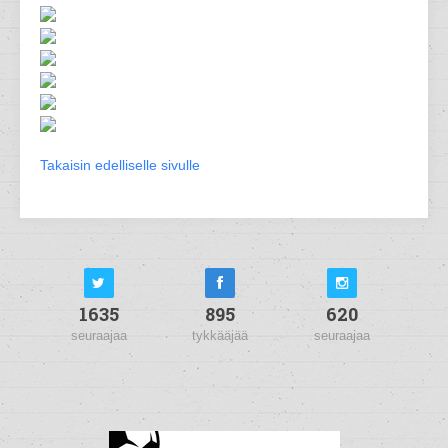
Takaisin edelliselle sivulle
1635
895
620
seuraajaa
tykkääjää
seuraajaa