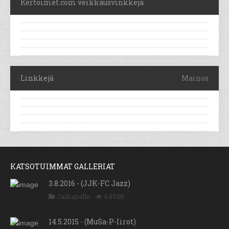
Kertoimet.com veikkausvinkkejä
Linkkejä
Mainos
KATSOTUIMMAT GALLERIAT
3.8.2016 - (JJK-FC Jazz)
Jalkapallo
64928
14.5.2015 - (MuSa-P-Iirot)